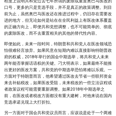
程度上说明共和党过去七年所谓的废除或重置奥巴马医改的
口号，更多的只是竞选手段，并不是真正的政策调整。到目
前为止，虽然奥巴马医改还在推进过程中，仍旧存在需要改
进的地方，但无论如何是站在在全民利益上有医改体系覆盖
的正确方向上，即便共和党想调整，也不可能简单的、彻底
的废除医改，而不去重置相关的其他的替代性内容。
即便如此，未来一段时间，特朗普和共和党人在医改领域恐
怕很难轻言放弃。如果民意在短期内难以直接影响特朗普政
府的权威，2018年举行的国会中期选举，将共和党人未来
两年能否掌握话语权的关键。刁大明表示，如果最终不能推
出更好的医改方案，共和党的中期选举恐怕将难以乐观。一
方面对于特朗普而言，他希望通过医改去节省一些联邦资金
来去补贴税改，如果医改受阻，未来税改的一些立法议程或
者政策议程可能需要重新调整。如果2018年中期选举之
前，在医改或者税改方面都没有重大建树，对他来说在国内
竞选承诺兑现上大打折扣。
另一方面对于国会共和党议员而言，应该说是处于一个两难