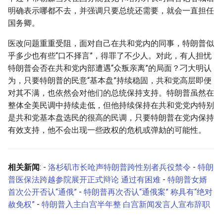
明确表示哪都不去，并强调只要总统还需要，就会一直担任
国务卿。
医改问题重重受阻，面对自己在共和党内的同事，特朗普似
乎多少也有些“口不择言”，得罪了不少人。对此，有人担忧
特朗普会否在共和党内部遭遇“众叛亲离”的局面？刁大明认
为，只要特朗普的民意“基本盘”持续稳固，共和党高层即便
对其不满，也依然会对他们的总统保持支持。特朗普虽然在
整体全美民调中持续走低，但他持续保持在共和党党内特别
是共和党基本盘选民的很高的民调，只要特朗普在党内保持
有效支持，他不会出现一些政权的危机或弹劾的可能性。
相关新闻
: -
洛杉矶市长呛声特朗普跨性别者兵役禁令
-
特朗
普医保法跨越参院展开正式辩论 通过有困难
-
特朗普女婿
首次公开否认“通俄”
-
特朗普再次否认“通俄案” 称具有“绝对
赦免权”
-
特朗普入主白宫半年整 白宫新闻发言人宣布辞职