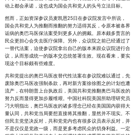
动上都会承诺，这也成为国会共和党人的头号立法目标。
然而，正如资深参议员麦凯恩25日在参议院发言中所说，
国会共和党人为推翻而推翻的努力适得其反，令原本被各界
诟病的奥巴马医保法案受到更多人的拥戴。原本颇多责言的
民众更担心会失去医疗保障。另外，众议院之前已经通过了
一替代法案，迫使参议院拿出自己的版本来跟众议院进行合
议，从而形成统一的版本交总统签署生效。现在看来，要实
现这个目标颇有些难度。
共和党提出的奥巴马医改替代性法案在参议院难以通过，先
废除奥巴马医改强制条款，再对新方案徐徐图之的计划也遭
流产，在特朗普上台执政后，美国共和党推翻奥巴马医改的
努力反而显得更加步履维艰。中国社科院美国所助理研究员
刁大明指出，奥巴马医改的诸多理念已经在美国国内获得大
量认同，共和党当局要想直接将其推翻，显然并不现实。不
但民主党坚决反对，共和党党内也有很多议员表示反对，并
不是仅仅是党政一级，而是更多考虑民众的切身利益。一定