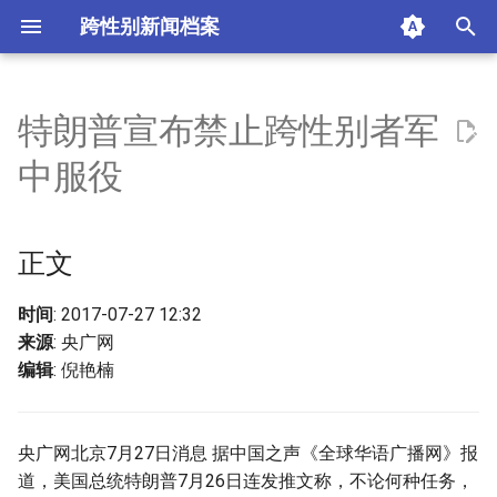
跨性别新闻档案
I
n
特朗普宣布禁止跨性别者军
正文
i
中服役
t
摘要与附加信息
i
正文
附加信息 [Processed Page
a
Metadata]
l
时间
: 2017-07-27 12:32
来源
: 央广网
i
编辑
: 倪艳楠
z
i
央广网北京7月27日消息 据中国之声《全球华语广播网》报
n
道，美国总统特朗普7月26日连发推文称，不论何种任务，