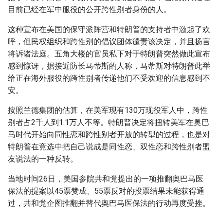
目前已经在军中服役的公开跨性别者身份的人。
这种宣布在美国的保守派阵营和特朗普的支持者中激起了欢
呼，但民权组织和跨性别的倡议团体谴责该决定，并且扬言
将诉诸法庭。五角大楼的官员私下对于特朗普突然做此宣布
感到惊讶，据接近防长马蒂斯的人称，马蒂斯对特朗普此举
给正在海外服役的跨性别者传递他们不受欢迎的信息感到不
安。
按照兰德集团的估算，在美军现有130万现役军人中，跨性
别者占2千人到1.1万人不等。特朗普决定将扭转美军在奥巴
马时代开始向同性恋和跨性别者开放的转型的过程，也是对
特朗普在竞选中把自己说成是同性恋、双性恋和跨性别者盟
友说法的一种反转。
当地时间26日，美国参院共和党提出的一项推翻奥巴马医
保法的提案以45票赞成、55票反对的投票结果未能获得通
过，共和党企图推翻并替代奥巴马医保法的行动再度受挫。