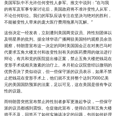
美国军队中不允许任何变性人参军。推文中说到：“在与我
g
的将军及军事专家讨论后，美国政府将不准许变性人从军，
s
不论任何职位。我们的军队应该专注在坚决与绝对的胜利，
不能被变性人带来的庞大医疗费用拖累与瓦解。”
e
a
这份决定一经发表，立刻遭到美国两党议员、跨性别团体以
及明星界的批判。据全球华语广播网驻美国特约观察员余浩
r
观察，特朗普宣布这一决定的同时美国国会正在对奥巴马时
c
代要求五角大楼支付和改变性别有关的医药费用的做法进行
辩论，有共和党的医院提出修正案，禁止五角大楼把钱花在
h
变形手术或相关激素的治疗上。本月初众议院曾经以微弱的
优势否决了类似动议，但一些保守派的议员表示，如果不禁
止把钱花在变形手术上，他们就不支持整个达到7000亿美
元的美国国防预算的法案，足以可见，这在美国是很有争议
性的议题。
而特朗普突然宣布禁止跨性别者参军更激起争议，一些保守
派的议员都感到震惊。仓促做此宣布，使得白宫和五角大楼
措手不及，回答不了如何实施该决定的问题，包括如何处理