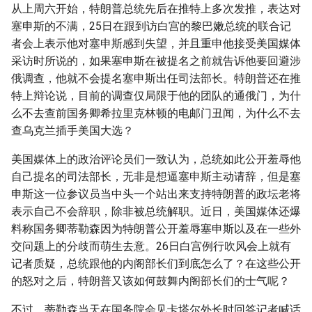
从上周六开始，特朗普总统先后在推特上多次发推，表达对
塞申斯的不满，25日在跟到访白宫的黎巴嫩总统的联合记
者会上表示他对塞申斯感到失望，并且重申他接受美国媒体
采访时所说的，如果塞申斯在被提名之前就告诉他要回避涉
俄调查，他就不会提名塞申斯出任司法部长。特朗普还在推
特上辩论说，目前的调查仅局限于他的团队的通俄门，为什
么不去查前国务卿希拉里克林顿的电邮门丑闻，为什么不去
查乌克兰插手美国大选？
美国媒体上的政治评论员们一致认为，总统如此公开羞辱他
自己提名的司法部长，无非是想逼塞申斯主动请辞，但是塞
申斯这一位参议员当中头一个站出来支持特朗普的政坛老将
表示自己不会辞职，除非被总统解职。近日，美国媒体还爆
料称国务卿蒂勒森因为特朗普公开羞辱塞申斯以及在一些外
交问题上的分歧而萌生去意。26日白宫例行吹风会上就有
记者质疑，总统跟他的内阁部长们到底怎么了？在这些公开
的怒对之后，特朗普又该如何鼓舞内阁部长们的士气呢？
不过，蒂勒森当天在国务院会见卡塔尔外长时回答记者喊话