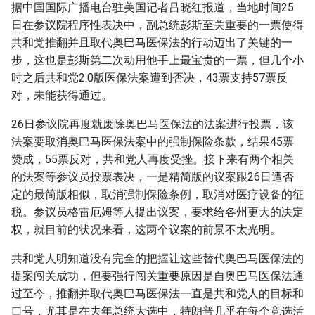
据中国国际广播电台驻美国记者吕晓红报道，当地时间25
日在参议院程序性表决中，副总统彭斯至关重要的一票使得
共和党推翻并且取代奥巴马医保法的行动迈出了关键的一
步，这也是彭斯第二次动用他手上最宝贵的一票，但几个小
时之后共和党2.0版医保法案遭到否决，43票支持57票反
对，未能获得通过。
26日参议院再度就废除奥巴马医保法的法案进行投票，该
法案要取消奥巴马医保法案中的强制保险条款，结果45票
赞成，55票反对，共和党人再度受挫。接下来有两个相关
的法案等参议员投票表决，一是精简版的议案跟26日遭否
定的最简版相似，取消强制保险条例，取消对医疗设备的征
税。参议员格雷厄姆等人提出议案，要求给各州更大的决定
权，就目前的状况来看，这两个议案的前景不太光明。
共和党人明知道没有完全的把握让这些替代奥巴马医保法的
提案闯关成功，但要强行闯关重要原因是自奥巴马医保法通
过至今，推翻并取代奥巴马医保法一直是共和党人的目标和
口号，尤其是在去年总统大选中，特朗普几乎在每个竞选活