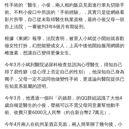
g
性手術的「醫生」小俊，兩人相約飯店見面進行睾丸切除手
術。不料小俊口中所說的「手術經驗」，其實只是從網絡看
s
影片所學，自己從未取得醫生執業資格，最終小俊父母一狀
e
告上法院，一審被判3年6個月有期徒刑。
a
根據《東網》報導，法院查明，被害人小斌從小開始就喜歡
做女性打扮，幻想能變成女人，上高中後他開始服用網購的
r
雌激素，想讓自己變得更像女生。
c
今年3月小斌到醫院泌尿科檢查並諮詢心理醫生，得知自己
h
得了易性癖（從心理上否定自己的性别），他深知自己身為
獨子，父母一定不認同他做變性手術，更遑論向醫院提供已
告知直系親屬的證明。
今年3月，他透過一個叫「葯娘群」的QQ群組認識了大他4
歲自稱是醫生的小俊，聲稱可以不需父母同意書幫他動手
術、收費只要6000元人民幣（約合新台幣2.7萬元）。
今年4月兩人在杭州某酒店見面，兩人簡單聊了幾句後，小