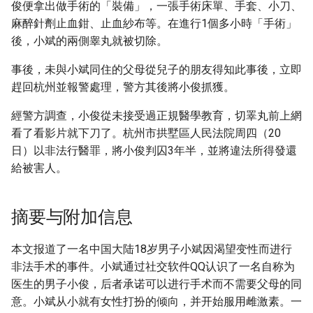
俊便拿出做手術的「裝備」，一張手術床單、手套、小刀、
麻醉針劑止血鉗、止血紗布等。在進行1個多小時「手術」
後，小斌的兩側睾丸就被切除。
事後，未與小斌同住的父母從兒子的朋友得知此事後，立即
趕回杭州並報警處理，警方其後將小俊抓獲。
經警方調查，小俊從未接受過正規醫學教育，切睪丸前上網
看了看影片就下刀了。杭州市拱墅區人民法院周四（20
日）以非法行醫罪，將小俊判囚3年半，並將違法所得發還
給被害人。
摘要与附加信息
本文报道了一名中国大陆18岁男子小斌因渴望变性而进行
非法手术的事件。小斌通过社交软件QQ认识了一名自称为
医生的男子小俊，后者承诺可以进行手术而不需要父母的同
意。小斌从小就有女性打扮的倾向，并开始服用雌激素。一