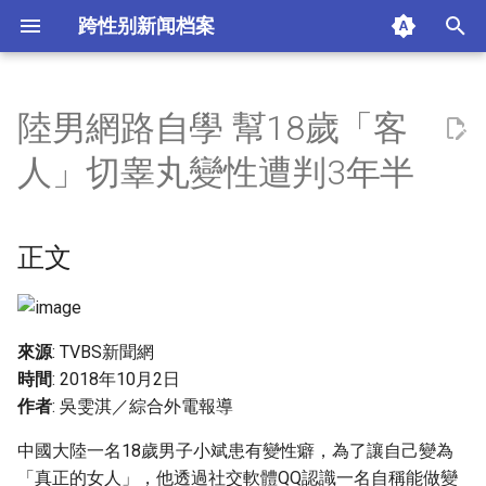
跨性别新闻档案
I
n
陸男網路自學 幫18歲「客
正文
i
人」切睾丸變性遭判3年半
t
摘要与附加信息
i
正文
附加信息 [Processed Page
a
Metadata]
l
i
來源
: TVBS新聞網
時間
: 2018年10月2日
z
作者
: 吳雯淇／綜合外電報導
i
中國大陸一名18歲男子小斌患有變性癖，為了讓自己變為
n
「真正的女人」，他透過社交軟體QQ認識一名自稱能做變