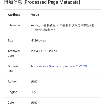
附加信息 [Processed Page Metadata]
Attribute
Value
Filename
news_cd变装教程（CD变装和伪娘之间的区别）
_-_我的知识库.md
Size
4126 bytes
Archived
2024-11-12 14:06:09
Date
Original
https://news.08nm.com/archives/372329
Link
Author
未知
Region
未知
Date
未知