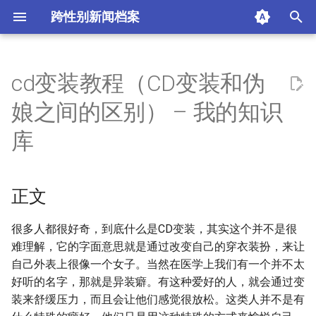
跨性别新闻档案
I
n
cd变装教程（CD变装和伪
正文
i
娘之间的区别） – 我的知识
t
摘要与附加信息
库
i
附加信息 [Processed Page
a
Metadata]
正文
l
i
很多人都很好奇，到底什么是CD变装，其实这个并不是很
难理解，它的字面意思就是通过改变自己的穿衣装扮，来让
z
自己外表上很像一个女子。当然在医学上我们有一个并不太
i
好听的名字，那就是异装癖。有这种爱好的人，就会通过变
装来舒缓压力，而且会让他们感觉很放松。这类人并不是有
n