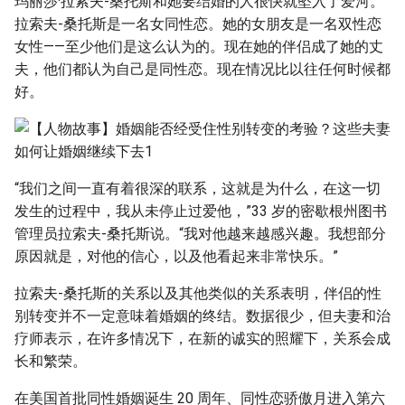
玛丽莎·拉索夫-桑托斯和她要结婚的人很快就坠入了爱河。
g
拉索夫-桑托斯是一名女同性恋。她的女朋友是一名双性恋
s
女性——至少他们是这么认为的。现在她的伴侣成了她的丈
夫，他们都认为自己是同性恋。现在情况比以往任何时候都
e
好。
a
r
c
“我们之间一直有着很深的联系，这就是为什么，在这一切
h
发生的过程中，我从未停止过爱他，”33 岁的密歇根州图书
管理员拉索夫-桑托斯说。“我对他越来越感兴趣。我想部分
原因就是，对他的信心，以及他看起来非常快乐。”
拉索夫-桑托斯的关系以及其他类似的关系表明，伴侣的性
别转变并不一定意味着婚姻的终结。数据很少，但夫妻和治
疗师表示，在许多情况下，在新的诚实的照耀下，关系会成
长和繁荣。
在美国首批同性婚姻诞生 20 周年、同性恋骄傲月进入第六