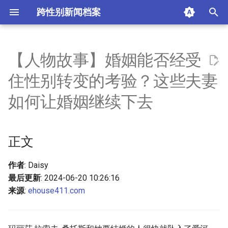
跨性别新闻档案
I
n
【人物故事】婚姻能否经受
正文
i
住性别转变的考验？这些夫妻
t
摘要与附加信息
如何让婚姻继续下去
i
附加信息 [Processed Page
a
Metadata]
正文
l
i
作者
: Daisy
最后更新
: 2024-06-20 10:26:16
z
来源
:
ehouse411.com
i
n