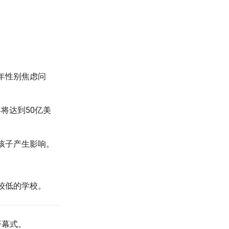
年性别焦虑问
年将达到50亿美
对孩子产生影响。
感较低的学校。
开幕式。