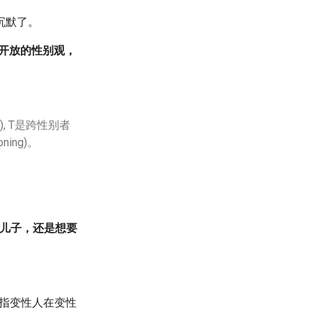
沉默了。
开放的性别观，
l), T是跨性别者
ning)。
的儿子，还是想要
是指变性人在变性