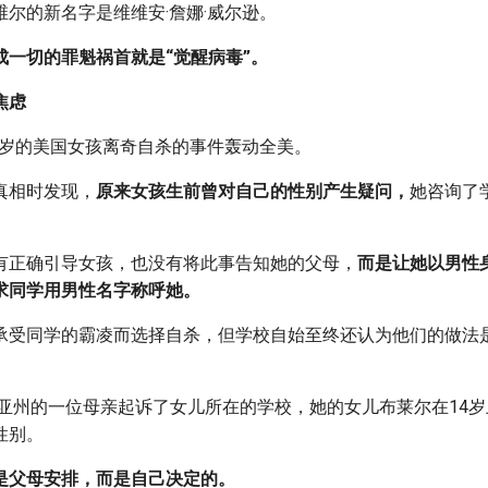
尔的新名字是维维安·詹娜·威尔逊。
成一切的罪魁祸首就是“觉醒病毒”。
焦虑
12岁的美国女孩离奇自杀的事件轰动全美。
真相时发现，
原来女孩生前曾对自己的性别产生疑问，
她咨询了
有正确引导女孩，也没有将此事告知她的父母，
而是让她以男性
求同学用男性名字称呼她。
承受同学的霸凌而选择自杀，但学校自始至终还认为他们的做法
吉尼亚州的一位母亲起诉了女儿所在的学校，她的女儿布莱尔在14
性别。
是父母安排，而是自己决定的。