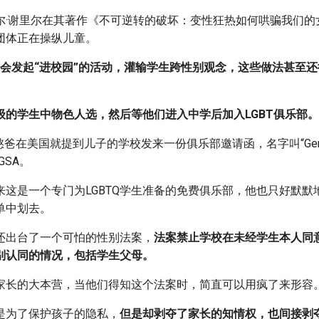
尔·谢里尔在其著作《不可逆转的破坏：变性狂热如何哄骗我们的
团体正在操纵儿童。
体还会发起“进校园”的活动，灌输学生跨性别观念，这些做法甚至
级的学生中物色人选，然后等他们进入中学后加入LGBT俱乐部。
在美国就提到儿子的学校发来一份俱乐部邀请函，名字叫“Gender S
称GSA。
来这是一个专门为LGBTQ学生准备的免费俱乐部，他也只好默默
单中划去。
还出台了一个可怕的性别法案，
法案禁止学校在未经学生本人同
别认同的情况，包括学生父母。
家长的大本营，当他们得知这个法案时，简直可以用疯了来形容
是为了保护孩子的隐私，
但是却剥夺了家长的知情权，也间接剥