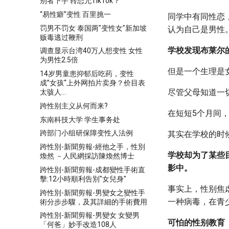
别者下手 转态允TikTok？
“易性癖”变性 百里挑一
同学中有同性恋
罚男不罚女 泰国两"变性女"新加坡
认为自己是男性
贩毒逃过鞭刑
学校发现布莱尔
调查显示台湾40万人想变性 女性
为男性2.5倍
但是一个生理是
14岁男童患抑郁后吃药，变性
成”女孩“上外网拍片卖身？价目表
尽管父母知道一
太骇人...
跨性别主义从何而来?
在短短5个月间
东南科技大学 学生事务处
跨部门小组研保障变性人法例
其实在学校的时
跨性別-新聞剪報-經他之手，性別
学校却为了某些
煥然 －人民網採訪陳煥然博士
影中。
跨性別-新聞剪報-成都變性手術直
擊:12小時順利告別"女兒身"
事实上，性别焦
跨性別-新聞剪報-男變女之變性手
一种病毒，在青
術分步步驟，及其詳細的手術費用
跨性別-新聞剪報-男變女 女變男
可怕的性别教育
「何爸」妙手改造108人