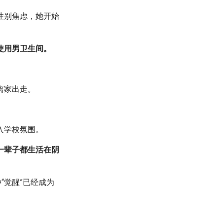
性别焦虑，她开始
使用男卫生间。
离家出走。
入学校氛围。
一辈子都生活在阴
“觉醒”已经成为