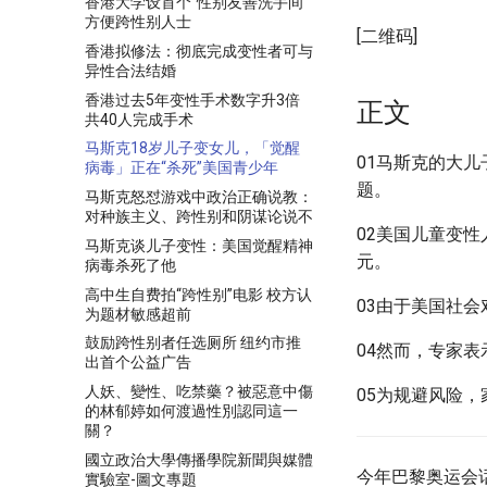
香港大学设首个"性别友善洗手间"
方便跨性别人士
[二维码]
香港拟修法：彻底完成变性者可与
异性合法结婚
香港过去5年变性手术数字升3倍
正文
共40人完成手术
马斯克18岁儿子变女儿，「觉醒
01马斯克的大
病毒」正在“杀死”美国青少年
题。
马斯克怒怼游戏中政治正确说教：
对种族主义、跨性别和阴谋论说不
02美国儿童变性
马斯克谈儿子变性：美国觉醒精神
元。
病毒杀死了他
高中生自费拍“跨性别”电影 校方认
03由于美国社会
为题材敏感超前
鼓励跨性别者任选厕所 纽约市推
04然而，专家
出首个公益广告
人妖、變性、吃禁藥？被惡意中傷
05为规避风险，
的林郁婷如何渡過性別認同這一
關？
國立政治大學傳播學院新聞與媒體
今年巴黎奥运会
實驗室-圖文專題