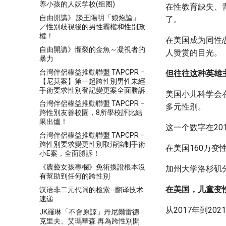
养小孩的人妖学校(组图)
在性教育缺失、
自由開講》 談王陽明「娘炮論」
了。
／性別歧視後的男性霸權和性別政
權！
在美国成为同性
自由開講》懼裂的金魚～凝視者的
人赞赏的目光。
暴力
台灣伴侶權益推動聯盟 TAPCPR –
但往往这种英雄
【尼莫案】第一起跨性別男性未經
手術要求性別登記變更案全面勝訴
美国小儿科学会在
台灣伴侶權益推動聯盟 TAPCPR –
多元性别。
跨性別友善校園，8所學校評比結
果出爐！
这一个数字在20
台灣伴侶權益推動聯盟 TAPCPR –
跨性別要求變更性別取消強制手術
在美国160万变
小E案，全面勝訴！
《農藝女孩專欄》免術換證根本沒
加州大学洛杉矶
有幫助到任何的跨性別
在美国，儿童变
汉语非二元代词的检索--翻译技术
速递
从2017年到2
JK羅琳「不會原諒」丹尼爾雷德
克里夫、艾瑪華森 再為跨性別開