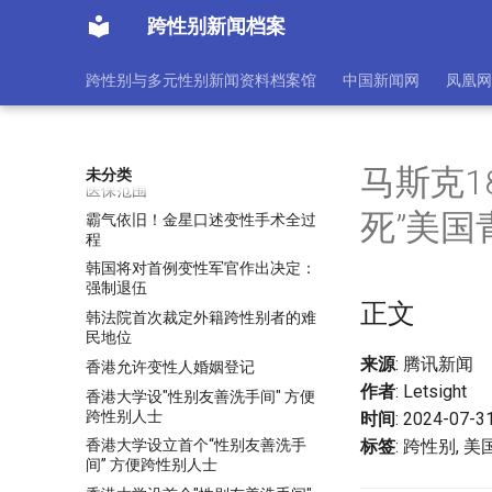
长胡子还能怀孕？变性人服用雄激
跨性别新闻档案
素10年后产女
长胡子还能怀孕？变性人服用雄激
跨性别与多元性别新闻资料档案馆
中国新闻网
凤凰网
素10年后产女
阿根廷LGBTQ大遊行 抗議總統歧
視性政策
阿根廷通过法案 将变性手术划入
马斯克1
未分类
医保范围
死”美国
霸气依旧！金星口述变性手术全过
程
韩国将对首例变性军官作出决定：
强制退伍
正文
韩法院首次裁定外籍跨性别者的难
民地位
来源
: 腾讯新闻
香港允许变性人婚姻登记
作者
: Letsight
香港大学设"性别友善洗手间" 方便
跨性别人士
时间
: 2024-07
标签
: 跨性别, 
香港大学设立首个“性别友善洗手
间” 方便跨性别人士