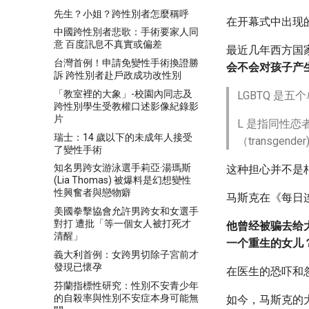
先生？小姐？跨性別者怎麼稱呼
在开幕式中出现
中國跨性別者悲歌：手術要家人同
意 百度訊息不真實或偏差
最近几年西方国家
台灣首例！申請免變性手術換證勝
会不会对孩子产
訴 跨性別者赴戶政成功改性別
「教室裡的大象」-校園內同志及
LGBTQ 是
跨性別學生受教權口述影像紀錄影
片
L 是指同性恋者（
瑞士：14 歲以下的未成年人接受
（transgen
了變性手術
知名男跨女游泳選手莉亞·湯瑪斯
这种担心并不是
(Lia Thomas) 被爆料是幻想變性
性興奮者與戀物癖
马斯克在《每日
美國拳擊協會允許男跨女和女選手
對打 遭批「等一個女人被打死才
他曾经被骗去给
清醒」
一个重生的女儿？
義大利首例：女跨男切除子宮前才
發現已懷孕
在医生的恐吓和
芬蘭指標性研究：性別不安青少年
的自殺率與性別不安症本身可能無
如今，马斯克的