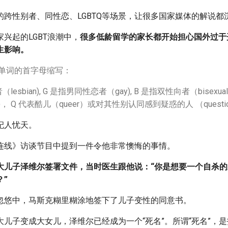
的跨性别者、同性恋、LGBTQ等场景，让很多国家媒体的解说都
兴起的LGBT浪潮中，
很多低龄留学的家长都开始担心国外过于
生影响。
五个单词的首字母缩写：
lesbian), G 是指男同性恋者（gay), B 是指双性向者（bisexua
der)， Q 代表酷儿（queer）或对其性别认同感到疑惑的人 （questio
杞人忧天。
连线》访谈节目中提到一件令他非常懊悔的事情。
大儿子泽维尔签署文件，当时医生跟他说：“你是想要一个自杀
”
忽悠中，马斯克糊里糊涂地签下了儿子变性的同意书。
大儿子变成大女儿，泽维尔已经成为一个“死名”。所谓“死名”，