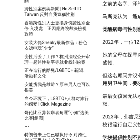
關
之前的名字。泽维
跨性別案例與新聞 | No Self ID
Taiwan 反對自我宣稱性別
马斯克认为，
造
香港跨性別人士更換身份證性別全
停 入境處：正因應終院裁決檢視
觉醒病毒与性别
政策
2022年，一位
女装大佬Sneaky最新作品：粉色
衣裙电玩“少女”
她的父母在探寻
变性后丢了工作？杭州法院公开审
理一起跨性别平等就业权纠纷案
盛顿。
正在進行的酷兒/LGBTQ+ 新聞、
但这名顾问并没
活動和文化
用男卫生间，要
安能辨我是雄雌？原来男人也可以
很美
最后女孩因无法
当今环境下，LGBTQ+人群对旅行
权。
的感受 | Click. Magazine
哥伦比亚异装癖者角逐“小姐”选美
2023年，弗
比赛[组图]
校很流行自定义
---
特朗普未上任已喊执行令 对跨性
学校提倡性别不