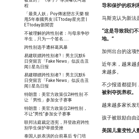
导和保护的权利
程
「最美人妖」Poy傳迷戀古天樂 狠
马斯克认为新法
甩5年泰國男友 | ETtoday星光雲 |
ETtoday新聞雲
“这是导致我们不
不被理解的跨性别者：与母亲争吵
地。”
半生，只为一个签名……
跨性别选手遭杯葛风暴
加州出台的这项
易建联嫖跨性别者?︱男主沉默6
日突留言「Fake News」似反击丑
近年来，越来越
闻 | 星岛日报
来越多。
易建聯嫖跨性别者?︱男主沉默6
日突留言「Fake News」似反击丑
不少报道都提到
闻 | 星岛日报
被剥夺抚养权。
特朗普：美官方政策仅2种性别 不
让「男性」参加女子赛事
越来越多家长发
特朗普：美官方政策仅2种性别，
不让“男性”参加女子赛事
孩子被鼓励自由
联邦法庭裁定违宪，拜登政府跨性
别学生保护举措受挫
美国儿童变性人
泰国人妖表演的台前幕后 专门培