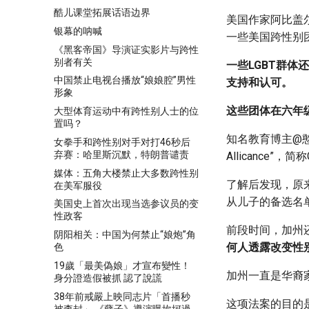
酷儿课堂拓展话语边界
美国作家阿比盖
银幕的呐喊
一些美国跨性别
《黑客帝国》导演证实影片与跨性
别者有关
一些LGBT群
中国禁止电视台播放“娘娘腔”男性
支持和认可。
形象
这些团体在六年
大型体育运动中有跨性别人士的位
置吗？
知名教育博主@憨爸
女拳手和跨性别对手对打46秒后
弃赛：哈里斯沉默，特朗普谴责
Allicance”，简
媒体：五角大楼禁止大多数跨性别
了解后发现，原
在美军服役
从儿子的备选名
美国史上首次出现当选参议员的变
性政客
前段时间，加州
阴阳相关：中国为何禁止“娘炮”角
何人透露改变性
色
19歲「最美偽娘」才宣布變性！
加州一直是华裔
身分證造假被抓 認了說謊
38年前戒嚴上映同志片「首播秒
这项法案的目的
被查封」 《孽子》導演曝坎坷過