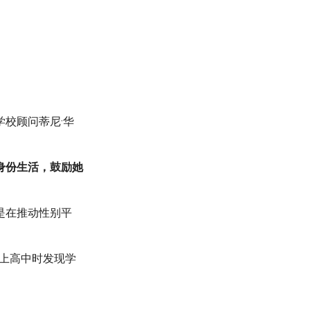
学校顾问蒂尼·华
身份生活，鼓励她
是在推动性别平
岁上高中时发现学