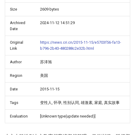
Size
2609 bytes
Archived
2024-11-12 14:51:29
Date
Original
https://news.cri.cn/2015-11-15/e5703f56-fa13-
Link
b796-2b40-480288c2e32b.html
Author
苏泽旭
Region
美国
Date
2015-11-15
Tags
变性人, 怀孕, 性别认同, 雄激素, 家庭, 真实故事
Evaluation
[Unknown type(update needed)]