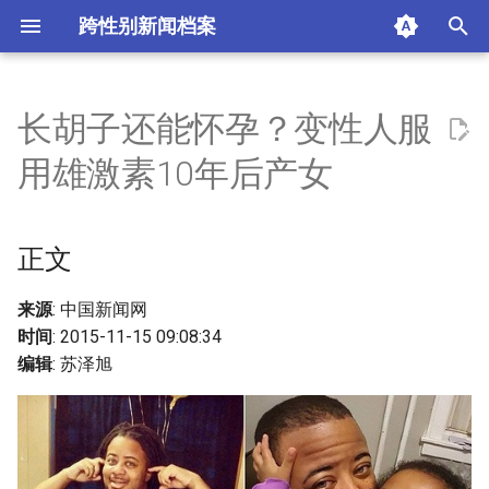
跨性别新闻档案
I
n
长胡子还能怀孕？变性人服
正文
i
用雄激素10年后产女
t
相关新闻
i
正文
摘要与附加信息
a
附加信息 [Processed Page
l
来源
: 中国新闻网
Metadata]
时间
: 2015-11-15 09:08:34
i
编辑
: 苏泽旭
z
i
n