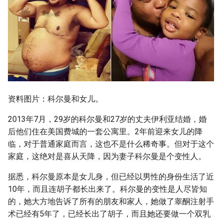
g
s
e
a
r
c
资料图片：科尔曼和女儿。
h
2013年7月，29岁的科尔曼和27岁的丈夫伊利亚结婚，婚
后他们住在美国费城的一套公寓里。2年前迎来女儿的降
临，对于普通家庭而言，这也不是什么稀奇事。但对于这个
家庭，这绝对是喜从天降，因为妻子科尔曼是个变性人。
据悉，科尔曼原本是女儿身，但已经以男性的身份生活了近
10年，而且连胡子都长出来了。科尔曼的变性是人尽皆知
的，她大方地告诉了所有的朋友和家人，她做了睾酮注射手
术已经有5年了，已经长出了胡子，而且她还要做一个双乳