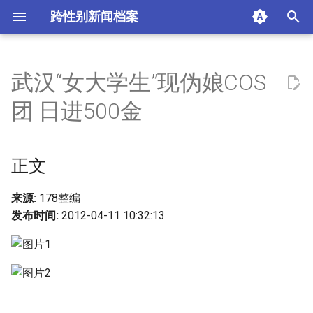
跨性别新闻档案
I
n
武汉“女大学生”现伪娘COS
正文
i
团 日进500金
t
摘要与附加信息
i
正文
附加信息 [Processed Page
a
Metadata]
l
来源:
178整编
发布时间:
2012-04-11 10:32:13
i
z
i
n