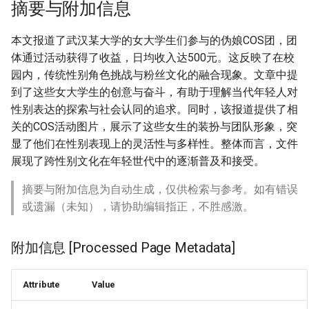
摘要与附加信息
g
s
本文报道了武汉某大学的女大学生们参与的伪娘COS团，团
体通过活动获得了收益，日均收入达500元。这反映了在校
e
园内，传统性别角色挑战与粉丝文化的融合现象。文章中提
a
到了这些女大学生的创意与奋斗，有助于理解当代年轻人对
性别表达的探索与社会认同的追求。同时，该报道提供了相
r
关的COS活动图片，展示了这些女生的装扮与团队形象，突
c
显了他们在性别表现上的灵活性与多样性。整体而言，文件
h
展现了跨性别文化在年轻世代中的逐渐普及和接受。
摘要与附加信息为自动生成，仅供检索与参考。如有错误
或遗漏（未知），请协助编辑指正，不胜感激。
附加信息 [Processed Page Metadata]
Attribute
Value