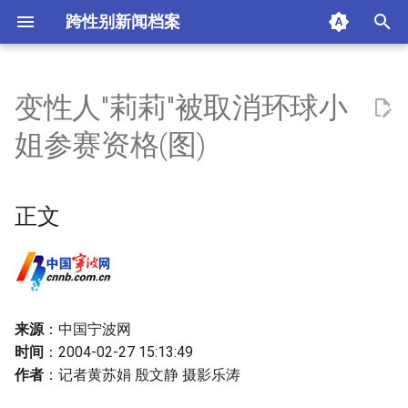
跨性别新闻档案
I
n
变性人"莉莉"被取消环球小
正文
i
姐参赛资格(图)
t
选美专家不赞成“封杀”变性人
i
正文
摘要与附加信息
a
附加信息 [Processed Page
l
Metadata]
i
z
来源
：中国宁波网
时间
：2004-02-27 15:13:49
i
作者
：记者黄苏娟 殷文静 摄影乐涛
n