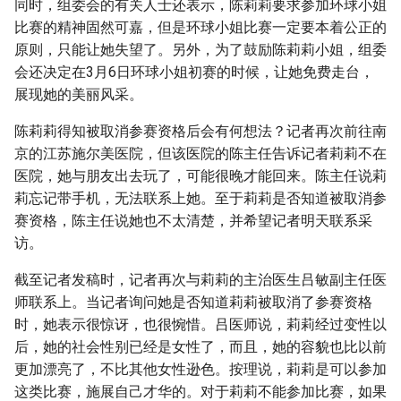
同时，组委会的有关人士还表示，陈莉莉要求参加环球小姐
比赛的精神固然可嘉，但是环球小姐比赛一定要本着公正的
原则，只能让她失望了。另外，为了鼓励陈莉莉小姐，组委
会还决定在3月6日环球小姐初赛的时候，让她免费走台，
展现她的美丽风采。
陈莉莉得知被取消参赛资格后会有何想法？记者再次前往南
京的江苏施尔美医院，但该医院的陈主任告诉记者莉莉不在
医院，她与朋友出去玩了，可能很晚才能回来。陈主任说莉
莉忘记带手机，无法联系上她。至于莉莉是否知道被取消参
赛资格，陈主任说她也不太清楚，并希望记者明天联系采
访。
截至记者发稿时，记者再次与莉莉的主治医生吕敏副主任医
师联系上。当记者询问她是否知道莉莉被取消了参赛资格
时，她表示很惊讶，也很惋惜。吕医师说，莉莉经过变性以
后，她的社会性别已经是女性了，而且，她的容貌也比以前
更加漂亮了，不比其他女性逊色。按理说，莉莉是可以参加
这类比赛，施展自己才华的。对于莉莉不能参加比赛，如果