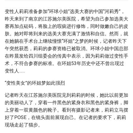
g
变性人莉莉准备参加“环球小姐”选美大赛的中国“河莉秀”，
s
昨天来到了南京的江苏施尔美医院，希望为自己参加选美大
e
赛再加点砝码，将脸上的瑕疵进行修饰，同时做嫩自己的皮
肤。她对即将到来的选美大赛充满了激情和自信。然而，就
a
在她躺在手术台上继续憧憬“环姐”之梦的时候，记者昨天下
r
午突然获悉，莉莉的参赛资格已被取消。环球小姐中国总部
在昨晨发给四川组委会的传真中表示，因为莉莉做过变性手
c
术，不符合参赛的标准。在环姐53年历史中还不曾出现过
h
变性人……
“变性美女”的环姐梦如此强烈
记者昨天在江苏施尔美医院见到莉莉的时候，她比以前更加
的美丽动人了，穿着一件黑色的紧身衣和黑色的紧身裤，脚
上穿着一双黄颜色的靴子。看到有摄影记者来，莉莉立马摆
好了POSE，在镜头面前展现自己。在记者的要求下，莉莉
现场走起了猫步。