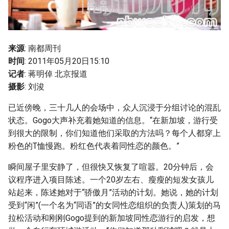
g
s
e
来源
: 南都周刊
时间
: 2011年05月20日15:10
a
记者
: 蒋明倬 北京报道
r
摄影
: 刘浚
c
已近傍晚，三十几人的会场中，众人沉浸于分组讨论的混乱
h
状态。Gogo大声补充着她知道的信息。“在新加坡，游行受
到很大的限制，你们知道他们采取的方法吗？每个人都穿上
粉色的T恤慢跑。粉红色代表着同性恋的颜色。”
瞬间屋子里安静了，但很快又恢复了喧嚣。20分钟后，会
议程序进入项目陈述。一个20岁左右、瘦瘦的短发女孩儿
站起来，陈述她对于“骄傲月”活动的计划。她说，她的计划
受到“闲”(一个名为“同语”的女同性恋组织的负责人)策划的马
拉松活动和刚刚Gogo提到的新加坡同性恋游行的启发，想