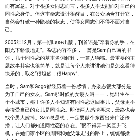
而有寓意。对于很多女同志而言，很多人不太能面对自己的
同性恋身份。但这本杂志设计很醒目，在公众场合打开它，
自然会打破一种隐秘的状态，使得女同志们不得不面对自
己。
2005年12月，第一期Les+出版，刊首语是“牵着你的手，在
阳光下骄傲地走”。杂志内容不多，一篇是Sam自己写的书
评，几个同性恋的基本名词解释，一篇人物稿。最重要的主
题故事其实也很简单，就是让每个人来讲讲她们是怎么看待
快乐的，取名“很坦然，很Happy”。
当时，Sam和Gogo都经历着一份感情，办杂志很大部分是
为了自己的女友。Sam那时候的女朋友叫一一，她出生在一
个小城市，那里许多人不知道有同性恋这回事儿，父母更不
会接受自己的女儿是同性恋。即便两人感情再深，最终也会
找个男人嫁掉。Sam总是想，一定要做个东西出来广泛传
播，让人们都知道同性恋的存在。“恨不得弄一架直升飞
机，在她们家小区的周围和她父母走过的路上，统统都撒