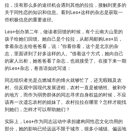
拉，没有那么多的途径机会遇到其他的拉拉，接触到更多的
关于同性恋的知识和信息。看到Les+这样的杂志是获取一
些积极信息的重要途径。
Les+创办第二年，做读者回馈的时候，有个云南大山里的
孩子给她们回馈。她自己是个拉拉，从邮局邮购Les+后，
拿着杂志去给爸爸看，说：“你看你看，这个是北京的杂
志，里面讲到了好多这样的人。”借着这个方式，她向自己
的家人出柜，她爸爸看了杂志，也就接受了。在接下来一期
的Les+杂志，卷首语如此写道：
同志组织者光是点燃城市的烽火就够忙了，还无暇顾及农
村。但反观中国现代发展进程，农村一直是被牺牲、被剥夺
的地方，而作为弱势群体的同志寻求自身权益的时候，不应
该再一次遗忘农村的姐妹了。农村拉拉在哪里？怎样才能找
到她们，怎样才可以帮助她们？
实际上，Les+作为同志运动中承担建构同性恋文化功用的
部分，她的影响已经远远不限于城市，很多小城镇、偏远地