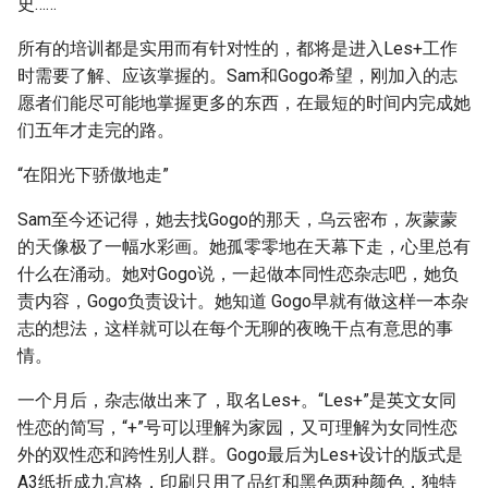
史……
所有的培训都是实用而有针对性的，都将是进入Les+工作
时需要了解、应该掌握的。Sam和Gogo希望，刚加入的志
愿者们能尽可能地掌握更多的东西，在最短的时间内完成她
们五年才走完的路。
“在阳光下骄傲地走”
Sam至今还记得，她去找Gogo的那天，乌云密布，灰蒙蒙
的天像极了一幅水彩画。她孤零零地在天幕下走，心里总有
什么在涌动。她对Gogo说，一起做本同性恋杂志吧，她负
责内容，Gogo负责设计。她知道 Gogo早就有做这样一本杂
志的想法，这样就可以在每个无聊的夜晚干点有意思的事
情。
一个月后，杂志做出来了，取名Les+。“Les+”是英文女同
性恋的简写，“+”号可以理解为家园，又可理解为女同性恋
外的双性恋和跨性别人群。Gogo最后为Les+设计的版式是
A3纸折成九宫格，印刷只用了品红和黑色两种颜色，独特