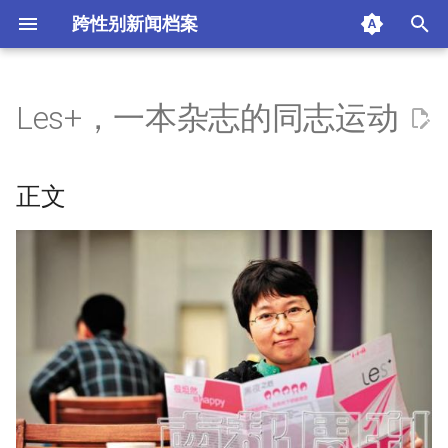
跨性别新闻档案
I
n
Les+，一本杂志的同志运动
正文
i
t
摘要与附加信息
正文
i
附加信息 [Processed Page
a
Metadata]
l
i
z
i
n