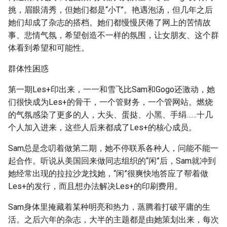
挑，眉眼清秀，但她们都是“小T”。艳遇泡汤，但几年之后
她们却成了杂志的搭档。她们都慢慢厌倦了网上的苦情故
事、悲情气氛，希望创造不一样的氛围，让女朋友、这个群
体看到希望和可能性。
群体性困惑
第一期Les+印出来，一一和雪飞比Sam和Gogo还激动，她
们很快成为Les+的骨干，一个管财务，一个管网站。燃烧
的气氛感染了更多的人，大头、蛋挞、小黑、手绢……十几
个人加入进来，这些人后来都成了Les+的核心成员。
Sam总是念叨着做第二期，她不停联系各种人，问能不能一
起合作。听说从美国回来做同志组织的“闲”后，Sam就冲到
她经常出现的拉拉沙龙找她，“闲”很爽快地答应了帮着做
Les+的发行，而且想办法解决Les+的印刷费用。
Sam身体里掩藏着某种明亮和热力，蒸腾着打破平庸的生
活。之后六年的杂志，大半的主题都是由她策划出来，每次