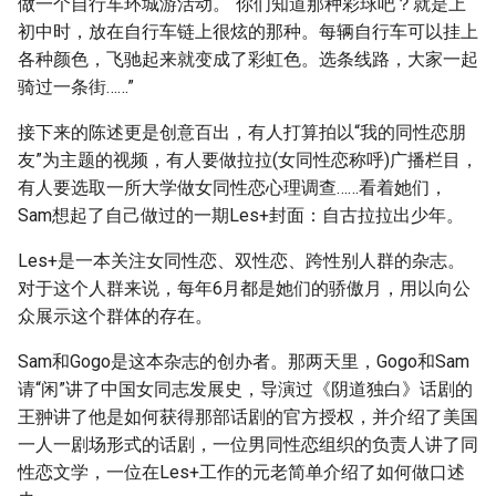
做一个自行车环城游活动。“你们知道那种彩球吧？就是上
初中时，放在自行车链上很炫的那种。每辆自行车可以挂上
各种颜色，飞驰起来就变成了彩虹色。选条线路，大家一起
骑过一条街……”
接下来的陈述更是创意百出，有人打算拍以“我的同性恋朋
友”为主题的视频，有人要做拉拉(女同性恋称呼)广播栏目，
有人要选取一所大学做女同性恋心理调查……看着她们，
Sam想起了自己做过的一期Les+封面：自古拉拉出少年。
Les+是一本关注女同性恋、双性恋、跨性别人群的杂志。
对于这个人群来说，每年6月都是她们的骄傲月，用以向公
众展示这个群体的存在。
Sam和Gogo是这本杂志的创办者。那两天里，Gogo和Sam
请“闲”讲了中国女同志发展史，导演过《阴道独白》话剧的
王翀讲了他是如何获得那部话剧的官方授权，并介绍了美国
一人一剧场形式的话剧，一位男同性恋组织的负责人讲了同
性恋文学，一位在Les+工作的元老简单介绍了如何做口述