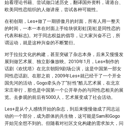
始看理论书籍、尝试做口述历史，翻译国外资料，请港台、
欧美同性恋组织的人做讲座，尝试各种可能性。
在初创期，Les+做了一期骄傲月的封面，所有人用一整天
的时间，一本一本在封面上手绘块状彩虹(彩虹是同性恋的
代表和标志)。对于同志权益的倡导，让大家兴奋不已，所
谓运动，就是这种兴奋的不断繁衍。
对于拉拉文化的构建，甚至突破了杂志本身，后来又慢慢发
展到做艺术展、独立影像放映。2010年1月，Les+制作的
话剧《欢忧塔》在北京朝阳9剧场公演，这是中国第一部女
同性恋话剧。在那之前，2009年Les+就已经干了一个开全
国先河的活动，Gogo牵头办了“别·性”酷儿艺术展，在北京
宋庄举行，那也是中国第一个公开举办的与同性恋相关的展
览。去参观的前后有5000人，艺术展变成了社会活动。
Les+是从个人感情开始的杂志，到后来慢慢做成了同志运
动的一个部分，成为群体的共生物，这可能是Sam和Gogo
开始完全想不到的。但随着对社区文化构建的需求加大，问