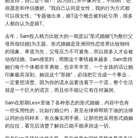
她觉得，自己是个娘T，因为自己并不像男生，不阳刚，还
很愿意和伴侣撒娇。“我自己认同是女性，我的行为方式都
可以很女性。”专题做出来，娘T这个概念被到处引用，很多
人都自认为是娘T。
去年，Sam投入精力比较大的一期是以“形式婚姻”(为敷衍父
母而假结婚)为主题。形式婚姻是亚洲同性恋世界比较独特
的现象。孝道为先，父母压力不可避免，所以很多人才会被
动假结婚。Sam感觉到，周围这个事情越来越多，Sam觉得
她们每个个体都非常勇敢，也非常辛苦。一个女孩的话让她
印象极其深刻。她说这个“形婚”，必须把它当成一个事业，
一定要想清楚。因为你的谎永远要连着下一个谎，整个生活
就是一个巨大的谎言，而且你不能让它有任何漏洞。
Sam在那期Les+里做了各种形态的形式婚姻，内容中也有
一些实用性的，比如行婚公约，甚至在律师帮助下做的法律
认同的合同样本，有点像实用手册。让那些想采用形式婚姻
的拉拉，看完后清楚了解自己能不能承担这一切。