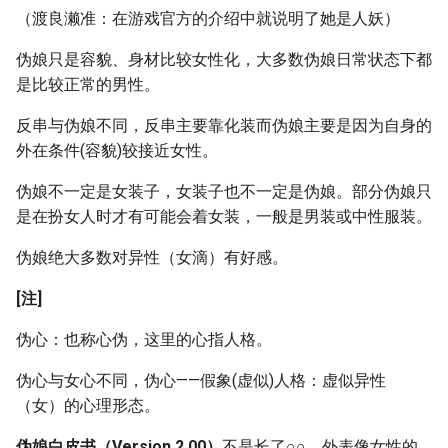
（渡良濑准：在游戏官方的介绍中就说明了她是人妖）
伪娘只是容貌、身材比较女性化，大多数伪娘日常状态下都
是比较正常的男性。
反串与伪娘不同，反串主要靠化装而伪娘主要是因为自身的
外在条件(容貌)较接近女性。
伪娘不一定是女装子，女装子也不一定是伪娘。部分伪娘只
是在扮女人时才有可能会着女装，一般是男装或中性服装。
伪娘绝大多数对异性（女滴）有好感。
[注]
伪心：也称心伪，这里的心指人格。
伪心与女心不同，伪心——假象(虚似)人格：虚似异性
（女）的心理形态。
伪娘白皮书（Version 2.00）
不是长了○○，外表像女性的