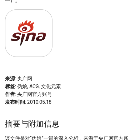
一）。
来源
: 央广网
标签
: 伪娘, ACG, 文化元素
作者
: 央广网官方账号
发布时间
: 2010.05.18
摘要与附加信息
该文件是对“伪娘”一词的深入分析，来源于央广网官方账