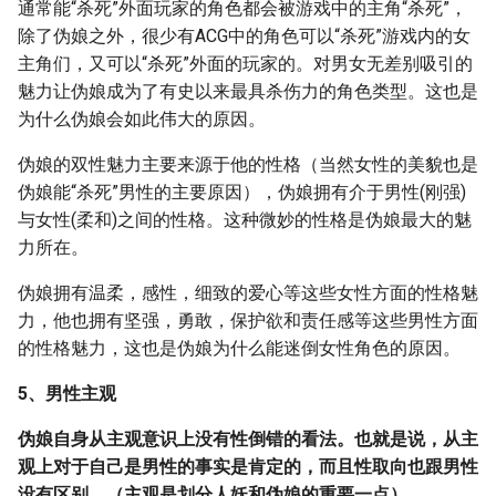
通常能“杀死”外面玩家的角色都会被游戏中的主角“杀死”，
除了伪娘之外，很少有ACG中的角色可以“杀死”游戏内的女
主角们，又可以“杀死”外面的玩家的。对男女无差别吸引的
魅力让伪娘成为了有史以来最具杀伤力的角色类型。这也是
为什么伪娘会如此伟大的原因。
伪娘的双性魅力主要来源于他的性格（当然女性的美貌也是
伪娘能“杀死”男性的主要原因），伪娘拥有介于男性(刚强)
与女性(柔和)之间的性格。这种微妙的性格是伪娘最大的魅
力所在。
伪娘拥有温柔，感性，细致的爱心等这些女性方面的性格魅
力，他也拥有坚强，勇敢，保护欲和责任感等这些男性方面
的性格魅力，这也是伪娘为什么能迷倒女性角色的原因。
5、男性主观
伪娘自身从主观意识上没有性倒错的看法。也就是说，从主
观上对于自己是男性的事实是肯定的，而且性取向也跟男性
没有区别。（主观是划分人妖和伪娘的重要一点）