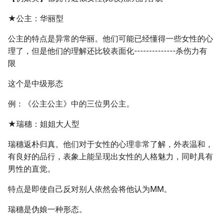
★公主：华丽型
公主的特点是异常的华丽。他们可能已经懂得一些女性的心
理了，但是他们的理解还比较表面化--------------杀伤力有
限
这个是中级形态
例：《公主公主》中的三位男公主。
★瑞穗：姐姐大人型
瑞穗返朴归真。他们对于女性的心理非常了解，外表温和，
有良好的品行，表象上能呈现出女性的人格魅力，同时具有
男性的直觉。
特点是即使自己反对别人依然会将他认为MM。
瑞穗是伪娘一种形态。