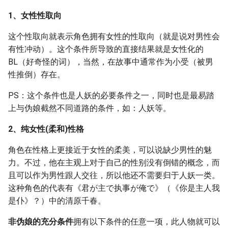
1、女性性取向
这个性取向就表示角色拥有女性的性取向（就是说对男性会
有性冲动）。这个条件所导致的直接结果就是女性化的
BL（好奇怪的词），当然，在故事中通常作为小受（被男
性推倒）存在。
PS：这个条件也是人妖的必要条件之一，同时也是最易踏
上与伪娘截然不同道路的条件，如：人妖等。
2、纯女性(柔和)性格
角色在性格上更接近于女性的柔美，可以说缺少男性的魅
力。不过，他在主观上对于自己的性别没有倒错的概念，而
且可以作为男性跟人交往，所以他还不需要归于人妖一类。
这种角色的代表有《君が主で执事が俺で》（《你是主人我
是仆》？）中的清原千春。
非伪娘的充分条件
拥有以下条件的任意一项，此人物就可以