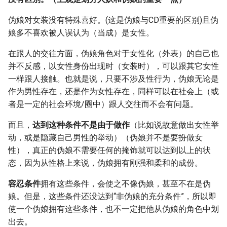
伪娘对女装没有特殊喜好。(这是伪娘与CD重要的区别)且伪
娘多不喜欢被人误认为（当成）是女性。
在跟人的交往方面，伪娘角色对于女性化（外表）的自己也
并不反感，以女性身份出现时（女装时），可以跟其它女性
一样跟人接触。也就是说，只要不涉及性行为，伪娘无论是
作为男性存在，还是作为女性存在，同样可以在社会上（或
者是一定的社会环境/圈中）跟人交往而不会有问题。
而且，
达到这种条件不是由于做作
（比如说故意做出女性举
动，或是隐藏自己男性的举动）（伪娘并不是要扮做女
性），真正的伪娘不需要任何的掩饰就可以达到以上的状
态，因为从性格上来说，伪娘拥有刚强和柔和的成份。
容忍条件
拥有这些条件，会使之不像伪娘，甚至不在是伪
娘。但是，这些条件还没达到“非伪娘的充分条件”，所以即
使一个伪娘拥有这些条件，也不一定把他从伪娘的角色中划
出去。