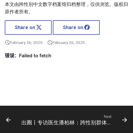
本文由跨性别中文数字档案馆归档整理，仅供浏览。版权归
原作者所有。
Share on
Share on
February 26, 2025
February 26, 2025
Next
出圈丨专访医生潘柏林：跨性别群体是个隐秘的角落 大多纠结痛苦