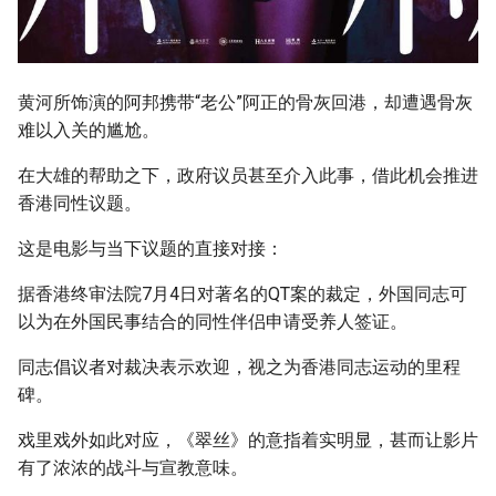
黄河所饰演的阿邦携带“老公”阿正的骨灰回港，却遭遇骨灰
难以入关的尴尬。
在大雄的帮助之下，政府议员甚至介入此事，借此机会推进
香港同性议题。
这是电影与当下议题的直接对接：
据香港终审法院7月4日对著名的QT案的裁定，外国同志可
以为在外国民事结合的同性伴侣申请受养人签证。
同志倡议者对裁决表示欢迎，视之为香港同志运动的里程
碑。
戏里戏外如此对应，《翠丝》的意指着实明显，甚而让影片
有了浓浓的战斗与宣教意味。