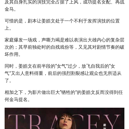
及其自身扎实的演技完全占据了上风，成功提名女配、再战
金马。
可惜的是，剧本让姜皓文处于一个不利于发挥演技的位置
上。
家庭爆发一场戏，声嘶力竭是难以表演出大雄内心的复杂层
次的；其早前独处时的自残戏份等，又见其对剧情节奏的破
坏作用。
同时，姜皓文在前半段的“女气”过少，放飞自我后的“女
气”又出人意料得重，前后的强烈割裂感让观众也无所适从
了。
相加之下，为影片做出巨大“牺牲的”的姜皓文反而没得到任
何金马提名。