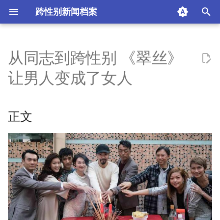
跨性别新闻档案
I
n
从同志到跨性别 《翠丝》
正文
i
让男人变成了女人
t
1
i
正文
2
a
3
l
i
摘要与附加信息
z
附加信息 [Processed Page
i
Metadata]
n