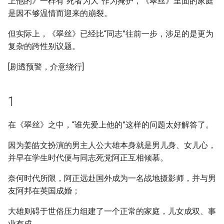
上他的》一样有“死者为大”作为掩护，《翠丝》里面的家庭
是因不够温情而迎来的崩裂。
但实际上，《翠丝》已经比“同志”往前一步，涉足的是更为
复杂的跨性别议题。
[剧透预警，介意绕行]
1
在《翠丝》之中，“谁先爱上他的”这样的问题太好解答了。
因为姜皓文扮演的男主人公大雄本身就是男儿身、女儿心，
并早在学生时代便与同志死党阿正互相倾慕。
奈何时代所限，阿正远赴国外成为一名战地摄影师，并与男
友阿邦在英国成婚；
大雄则碍于世俗压力组建了一个正常的家庭，儿女成双、事
业有成。