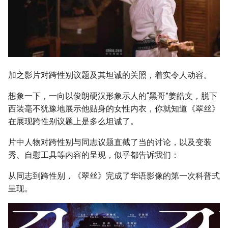
加之影片对跨性别议题及其坦诚的关照，着实令人动容。
想象一下，一向以俊朗硬汉形象示人的“黑哥”姜皓文，脱下
西装毫不犹豫地展示他贴身的女性内衣，你就知道《翠丝》
在展现跨性别议题上是多么坦诚了。
片中人物对跨性别与同志议题直截了当的讨论，以及变装
秀、自慰工具等内容的呈现，似乎都告诉我们：
从同志到跨性别，《翠丝》完成了华语影像的第一次科普式
呈现。