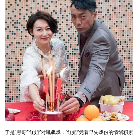
于是“黑哥”“红姐”对吼飙戏，“红姐”凭着早先戏份的情绪积累