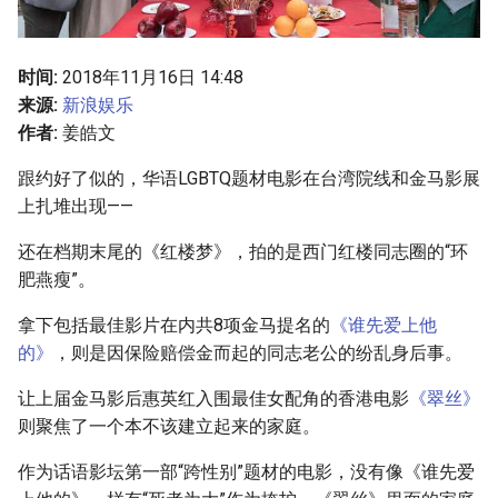
g
s
时间:
2018年11月16日 14:48
e
来源:
新浪娱乐
作者:
姜皓文
a
r
跟约好了似的，华语LGBTQ题材电影在台湾院线和金马影展
上扎堆出现——
c
还在档期末尾的《红楼梦》，拍的是西门红楼同志圈的“环
h
肥燕瘦”。
拿下包括最佳影片在内共8项金马提名的
《谁先爱上他
的》
，则是因保险赔偿金而起的同志老公的纷乱身后事。
让上届金马影后惠英红入围最佳女配角的香港电影
《翠丝》
则聚焦了一个本不该建立起来的家庭。
作为话语影坛第一部“跨性别”题材的电影，没有像《谁先爱