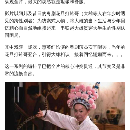
纵观全片，最大的观感就是坦诚和舒服。
影片以阿邦及昔日的粤剧花旦打铃哥（大雄等人在年少时遇
见的跨性别者）为线索式人物，将大雄的当下生活与少年回
忆精心而自然地组接起来，串联起大雄贯穿大半生的性别认
同困局。
其中戏院一场戏，惠英红饰演的粤剧演员安宜唱罢，当年的
花旦打铃哥登台，引得大雄相认，接着回忆姗姗而来。。。
这一系列的编排早已把全片的核心冲突贯通，其节奏又是非
常的流畅自然。