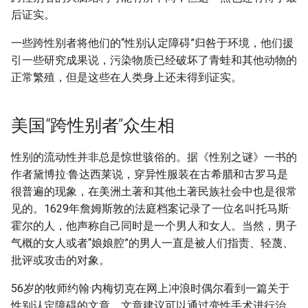
后证实。
一些跨性别者将他们的“性别认定障碍”归咎于环境，他们援
引一些研究成果说，污染物质已经破坏了青蛙和其他动物的
正常繁殖，但是这些在人类身上还未得到证实。
美国“跨性别者”众生相
性别的流动性并非总是惊世骇俗的。据《性别之谜》一书的
作者黛博拉·鲁达西莱说，穿异性服装在古希腊和古罗马是
很普遍的现象，在美洲土著和其他土著民族社会中也是很常
见的。1629年詹姆斯敦的法庭档案记录了一位名叫托马斯·
霍尔的人，他声称自己同时是一个男人和女人。当然，男子
气概的女人或者“娘娘腔”的男人一直是被人们指责、轻蔑、
批评或攻击的对象。
56岁的牧师约翰·内梅切克在网上冲浪时偶尔看到一篇关于
性别认定障碍的文章，文章建议可以通过变性手术进行治