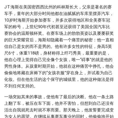
体破裂，提醒：同房不是打
s
J·T·海斯在美国密西西比州的科林斯长大，父亲是著名的赛
仗，别过火
e
车手，童年的大部分时间他都在油腻腻的车库里摆弄汽车，
10岁时海斯开始参加赛车，并多次获得地区和全美赛车冠
1994年正式脱离中国，国土
a
军的称号，上世纪90年代初甚至还获得了美国全国汽车比
面积17万平方公里，如今盛
r
赛协会的温斯顿杯奖。在赛车场上的勃勃英姿以及屡屡获奖
产美女
的巨大荣耀背后，海斯却隐藏着一个痛苦的秘密：他一直相
c
新型卖淫方式已经出现，真
信自己是女的而不是男的。他有许多女性的特征，身高5英
h
的让人防不胜防，每个人都
尺6寸，体重118磅，身材称得上纤巧秀美，最重要的是，
要警惕！
他在心理上觉得自己完全像个女孩，唯一“碍事”的就是他的
i
男性身体。从孩童时期开始，他就在这种痛苦中挣扎，他会
n
版权：
偷偷地将藏在床褥下的“女孩衣服”穿在身上，并试着为自己
化妆。但在他生活的这个保守的城镇里，他的这种做法是得
g
摘要与附加信息
不到任何支持的。
一场突如其来的事故，使他有了最后的决断。他在一条土路
附加信息 [Processed Page
上翻了车，被压在车下面，他并不害怕，但想到自己还没有
Metadata]
活出自我就死去时就不寒而栗。那天晚上，他发誓要完成变
为女人的愿望。在继续从事赛车事业的同时，他偷偷地开始