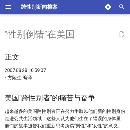
跨性别新闻档案
T
y
“性别倒错”在美国
正文
p
e
美国“跨性别者”的痛苦与奋争
正文
t
“性别”的社会意义和科学探索
2007.08.28 10:59:07
o
- 方陵生 编译
美国“跨性别者”众生相
s
t
相关视频
美国“跨性别者”的痛苦与奋争
a
相关新闻
越来越多的美国跨性别者正在努力争取以他们新的性别身份
r
走进公共生活领域，这些人认为他们生在了错误的身体里，
t
夫妻生活酿成的惨剧！海绵
他们的故事迫使我们重新思考所谓“男性”和“女性”的意义。