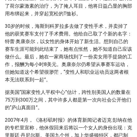
了荷尔蒙激素的治疗，为了掩人耳目，他将日益凸显的胸部
用布绑起来，并穿起宽松的T恤衫。
30岁的时候，海斯到科罗拉多去做了变性手术，并卖掉了
他的获奖赛车支付了手术费用。他给自己取了个新的名字：
特蕾·奥康奈尔，以女性的身体开始了新生活。想到自己的
赛车生涯可能到此结束了，她有点怅然，她不知道自己应该
做什么。最后，她在一家商场找到了一份卖女用手提袋的工
作，报酬为每小时8美元。奥康奈尔仍希望从事赛车运动，
但她知道这个希望很渺茫，“变性人和职业运动员这两者根
本无法联系到一起”。
据美国“国家变性人平权中心”估计，跨性别美国人的数量在
75万到300万之间，其中许多人都是第一次向社会公开他们
的“庐山真面目”。
2007年4月，《洛杉矶时报》的体育新闻记者迈克·彭纳在他
的专栏里宣称，他休假回来后将以一个女人的身份出现：克
里斯廷·丹尼尔斯。美国九个州，加上华盛顿特区，都已制