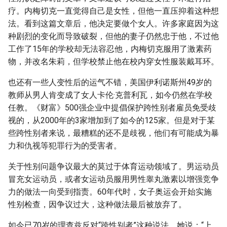
疗。内梅切克一直觉得自己是女性，但他一直压抑着这种想
法。看到这篇文章后，他决定要做个女人。许多家庭因为这
种剧烈的变化而导致破裂，但他的妻子仍然忠于他，不过他
工作了15年的学校却无法容忍他，内梅切克服用了激素药
物，并改名朱莉，但学校禁止他在校内穿女性服装戴耳环。
也还有一些人变性后的运气不错，美国伊利诺斯州49岁的
教师从男人肯变成了女人卡伦·克普利瓦，如今仍然在学校
任教。《财富》500强企业中提倡保护跨性别者雇员免受歧
视的，从2000年的3家增加到了如今的125家。但是对于某
些跨性别者来说，最糟糕的还不是歧视，他们有可能成为暴
力和仇视等犯罪行为的受害者。
关于性别问题争议最大的莫过于体育运动领域了。男运动员
冒充女运动员，或者女运动员服用男性睾丸激素以增强竞争
力的做法一向受到指责。60年代时，女子奥运会开始实施
性别检查，因争议过大，这种做法最后被放弃了。
如今已70岁的理查兹反对“跨性别者”这种说法，她说：“上