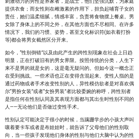
刺激动力的男性是养家者，是战士，他们坚强沉默，为家庭
提供衣食；而女性则在雌激素的作用下，担负起哺育子女的
责任，她们温柔细腻，情感丰富，负责将食物摆上餐桌。男
女除了身体上的不同之外，在其他方面也不尽相同。在许多
情况下，我们的习惯、姿势，甚至文化标识符(如衣着打扮
等)都会将男女截然区分开来。
如今，“性别倒错”以及由此产生的跨性别现象在社会上日趋
明显，正在打破旧有的男女界限。按照传统的分类，人生下
来不是男的就是女的，这是毫无疑问的。但如今这一概念正
在受到挑战。一些术语也正在变得含混起来。变性人指的是
通过药物或者手术改变性别的人，异性模仿欲者是对喜欢偶
尔“男扮女装”或者“女扮男装”者比较委婉的称呼，跨性别者
是指任何在性别认同及其表现方面都与其出生时性别不同的
人——无论他们是否做过变性手术。
性别认定可能决定于很小的时候，当蹒跚学步的小孩大声叫
嚷着要卡车或者是布娃娃时，就告诉了父母他们的性别取
向，当一些孩子发现他们身体的性别与他们大脑中认为的性