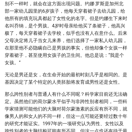
别不一样时，就会在这方面出现问题。约娜·罗斯是加州北
部一家幼儿园里的6岁孩子，他每天穿着裙子去幼儿园，给
他所有的填充玩具都起了女性化的名字。但是约娜生下来时
名叫乔纳，是个男孩。4岁时母亲给他买了条裙子，他高兴
极了，每天穿着裙子去学校，似乎也没有人在意什么。后来
父母决定将儿子当女儿来养，他们选择了一家私人幼儿园，
在那里他不必隐瞒自己是男孩的事实，但他却像个女孩一样
穿着裙子，甚至使用女孩子的卫生间。他总是说：“我是个
女孩。”
无论是男还是女，在生命开始的最初时刻几乎是相同的。是
基因决定了某个特定的人类胚胎将发育成男性还是女性。
那么跨性别者与普通人有什么不同呢？科学家目前还无法确
定。虽然他们的荷尔蒙水平似乎与非跨性别者相同，一些科
学家猜测可能他们的大脑对荷尔蒙激素的反应有所不同，就
像男人的和女人的不同一样，但这一点可能还要经过数十年
的研究才能证实。1997年的一项研究认为男性、女性以及
跨性别者的大脑结构可能有所不同，但这一点也还有待于最