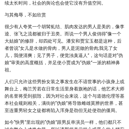
续太长时间，社会的舆论也会使它没有升值空间。
与其侮辱，不如欣赏
很少有人夸奖一个胡髯虬结、肌肉发达的男人是美的，像李
逵、张飞之流都被归于丑类。而说一个男人俊俏得“像一个
大姑娘”的修辞，却四处可见。潘安和贾宝玉都是这种，后
者曾说“女儿是水做的骨肉，男人是泥做的骨肉;我见了女
儿，我便清爽；见了男子，便觉浊臭逼人”，这句话是对“伪
娘”审美的高度概括，并足使小贾成为“伪娘”一派的精神鼻
祖。
人们只允许这些男扮女装之事发生在不谙世事的小孩身上或
舞台上，梅兰芳若在日常生活里身着旗袍的话，他艺术大师
的名誉将受到损毁，因为对社会来说，这个与道德伦理等基
本社会规则相关，满街的“伪娘”将导致雌雄莫辨的世界，甚
至连重男轻女之徒都将陷入浑身是劲但无处使劲的僵局。
如今“快男”里出现的“伪娘”跟男反串演员一样，他们都只不