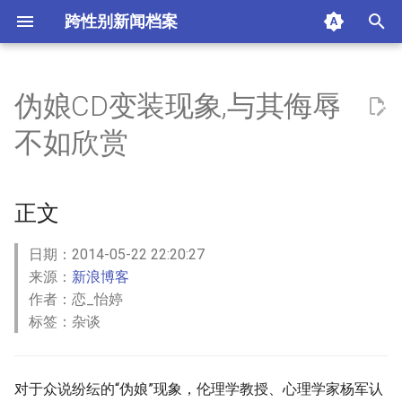
跨性别新闻档案
I
n
伪娘CD变装现象,与其侮辱
正文
i
不如欣赏
t
摘要与附加信息
i
正文
附加信息 [Processed Page
a
Metadata]
l
日期：2014-05-22 22:20:27
来源：
新浪博客
i
作者：恋_怡婷
z
标签：杂谈
i
n
对于众说纷纭的“伪娘”现象，伦理学教授、心理学家杨军认