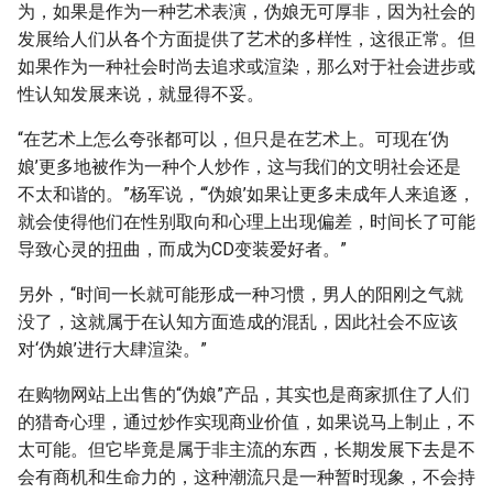
为，如果是作为一种艺术表演，伪娘无可厚非，因为社会的
g
发展给人们从各个方面提供了艺术的多样性，这很正常。但
s
如果作为一种社会时尚去追求或渲染，那么对于社会进步或
性认知发展来说，就显得不妥。
e
a
“在艺术上怎么夸张都可以，但只是在艺术上。可现在‘伪
娘’更多地被作为一种个人炒作，这与我们的文明社会还是
r
不太和谐的。”杨军说，“‘伪娘’如果让更多未成年人来追逐，
c
就会使得他们在性别取向和心理上出现偏差，时间长了可能
导致心灵的扭曲，而成为CD变装爱好者。”
h
另外，“时间一长就可能形成一种习惯，男人的阳刚之气就
没了，这就属于在认知方面造成的混乱，因此社会不应该
对‘伪娘’进行大肆渲染。”
在购物网站上出售的“伪娘”产品，其实也是商家抓住了人们
的猎奇心理，通过炒作实现商业价值，如果说马上制止，不
太可能。但它毕竟是属于非主流的东西，长期发展下去是不
会有商机和生命力的，这种潮流只是一种暂时现象，不会持