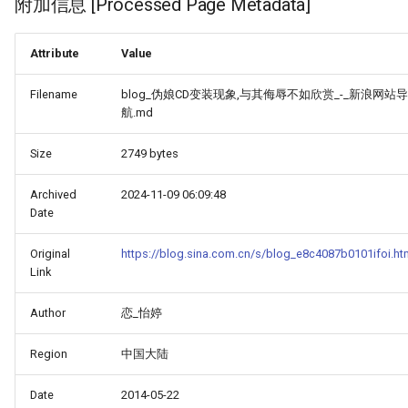
附加信息 [Processed Page Metadata]
Attribute
Value
Filename
blog_伪娘CD变装现象,与其侮辱不如欣赏_-_新浪网站导
航.md
Size
2749 bytes
Archived
2024-11-09 06:09:48
Date
Original
https://blog.sina.com.cn/s/blog_e8c4087b0101ifoi.ht
Link
Author
恋_怡婷
Region
中国大陆
Date
2014-05-22