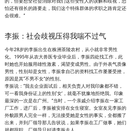
的，但要想全社会消除对我们这些变性人的误解和歧视，恐
怕还有很长的路要走，我们这个特殊群体的求职之路肯定还
会很难。”
李振：社会歧视压得我喘不过气
今年28岁的李振出生在株洲茶陵农村，从小就非常男性
化。1995年从农大兽医专业毕业后，李振四处找工作，此
时她也开始服用雄性激素，渴望变成男性。由于外表气质像
男性，性别却是女性，李振拿自己的资料找工作屡屡受挫，
原因是其“不男不女”的性别。
李振说：“我去企业面试后，相关负责人对我印象都不错，
可一看我身份证上的性别‘女’，就毫不犹豫地拒绝我。印象
最深的一次是在广州。”当时，一个亲戚介绍李振在一家工
厂工作，进厂后，李振被安排在女生寝室。女室友见李振的
外貌跟男人完全一样，无法接受她是女性的事实，全都搬了
出来，并到厂领导那儿告状说，如果李振在工厂做事，她们
就都辞职。厂领导只好请李振走人。