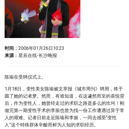
g
s
e
a
r
时间
：2006年01月26日10:23
来源
：星辰在线-长沙晚报
c
h
陈瑜在受聘仪式上。
1月18日，变性美女陈瑜被文萃报《城市周刊》聘用，终于
圆了她的记者梦。然而，有谁知道，在这遽然而至的喜悦背
后，作为变性人，她曾经走过的求职之路是多么的坎坷！刚
做完第一期变性手术的李振也曾为找一份工作遭遇过异于常
人的艰难。记者日前走近陈瑜和李振，一同去感受“变性
人”这个特殊群体辛酸而鲜为人知的求职经历。