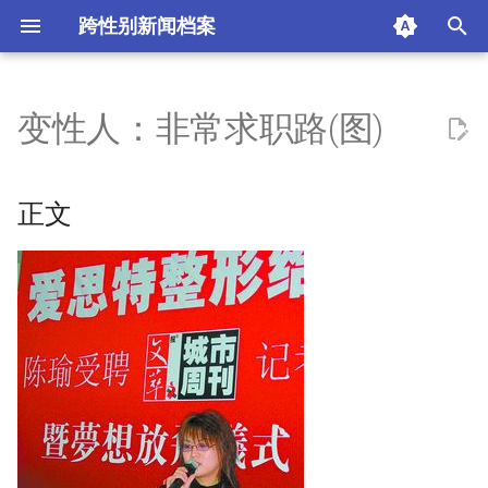
跨性别新闻档案
I
n
变性人：非常求职路(图)
正文
i
t
陈瑜：找工作不敢写性别
正文
i
李振：社会歧视压得我喘不过
a
气
l
专家：应给变性人平等机会
i
z
摘要与附加信息
i
附加信息 [Processed Page
n
Metadata]