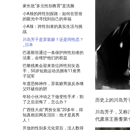
家长批“多元性别教育”是洗脑
小A辣的跨性别探路：如何在世俗
的眼光中寻找到自己的幸福
小A辣：跨性别者的真实生活与挑
战
川岛芳子是异装癖？还是同性恋？
_日本
巴基斯坦通过一条保护跨性别者的
法案，会维护他们的权益
巴黎残奥会迎来首位跨性别女选
手，50岁短跑运动员拥有11座男
子冠军
年度恐怖神作，异装癖男孩反杀继
父吓破你的胆
年轻小伙冲动之下做变性手术：割
历史上的川岛芳
了之后后悔了，怎么办？
广西怪大叔"男扮女装"20多年，得
川岛芳子，又称
知真相后网友泪目：他才是真男
代肃亲王善耆第
人！
开放的性别多元化背后，没人数得