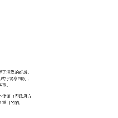
得了清廷的好感。
廷试行警察制度，
甚重。
本使馆（即政府方
多重目的的。