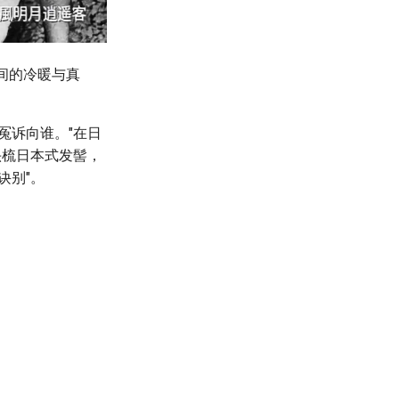
间的冷暖与真
冤诉向谁。"在日
头梳日本式发髻，
诀别"。