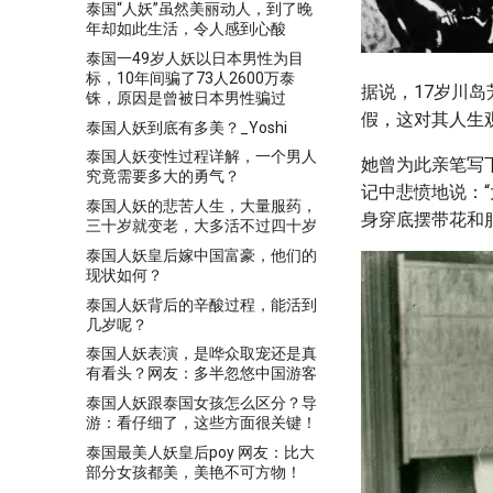
泰国“人妖”虽然美丽动人，到了晚
年却如此生活，令人感到心酸
泰国一49岁人妖以日本男性为目
标，10年间骗了73人2600万泰
据说，17岁川
铢，原因是曾被日本男性骗过
假，这对其人生
泰国人妖到底有多美？_Yoshi
泰国人妖变性过程详解，一个男人
她曾为此亲笔写
究竟需要多大的勇气？
记中悲愤地说：“
泰国人妖的悲苦人生，大量服药，
身穿底摆带花和
三十岁就变老，大多活不过四十岁
泰国人妖皇后嫁中国富豪，他们的
现状如何？
泰国人妖背后的辛酸过程，能活到
几岁呢？
泰国人妖表演，是哗众取宠还是真
有看头？网友：多半忽悠中国游客
泰国人妖跟泰国女孩怎么区分？导
游：看仔细了，这些方面很关键！
泰国最美人妖皇后poy 网友：比大
部分女孩都美，美艳不可方物！