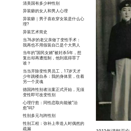
清美国有多少种性别
异装癖的女人和男人心理
异装癖｜男子喜欢穿女装是什么心
理?
异装艺术简史
当76岁的老父亲做了变性手术：
我再也不用假装自己是个大男人
当年的“国民女婿”被封杀5年，想
复出却再遭抵制，他到底得罪了
谁？
当当开除变性男员工，17岁天才
少年跳楼自杀：我的身体里，住着
另一个灵魂
德国跨性别者法案正式开始，无须
变性即可改变性别
心理疗愈：同性恋取向能被“治
愈”吗?
性别多元与跨性别
性别工程：弥补上帝造人时偶然的
疏漏