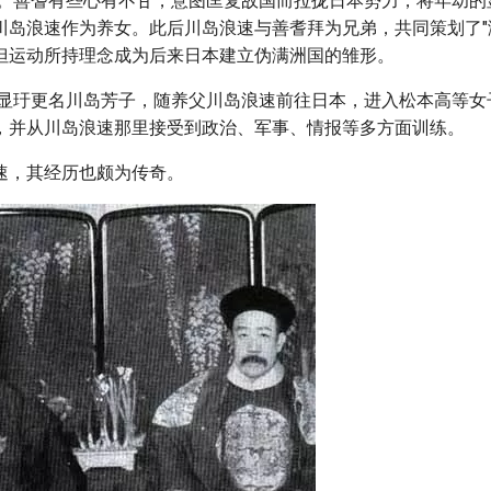
灭亡。善耆有些心有不甘，意图匡复故国而拉拢日本势力，将年幼
川岛浪速作为养女。此后川岛浪速与善耆拜为兄弟，共同策划了"
但运动所持理念成为后来日本建立伪满洲国的雏形。
岁的显玗更名川岛芳子，随养父川岛浪速前往日本，进入松本高等
，并从川岛浪速那里接受到政治、军事、情报等多方面训练。
速，其经历也颇为传奇。