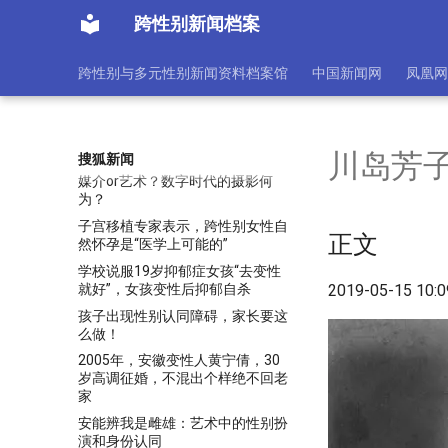
她比金星变性早12年，嫁给香港
富豪，丈夫直到入土不知道她是男
跨性别新闻档案
人
如何反串为另一种性别
跨性别与多元性别新闻资料档案馆
中国新闻网
凤凰网
娱乐圈4位变性艺人，金星上榜，
17岁变性的她身家上亿最成功！
娱乐圈9位“变性美女”，一个比一
个漂亮，今最大59岁，最小35岁
川岛芳
搜狐新闻
媒介or艺术？数字时代的摄影何
为？
子宫移植专家表示，跨性别女性自
正文
然怀孕是“医学上可能的”
学校说服19岁抑郁症女孩“去变性
就好”，女孩变性后抑郁自杀
2019-05-15 10:
孩子出现性别认同障碍，家长要这
么做！
2005年，安徽变性人黄宁倩，30
岁高调征婚，不混出个样绝不回老
家
安能辨我是雌雄：艺术中的性别扮
演和身份认同