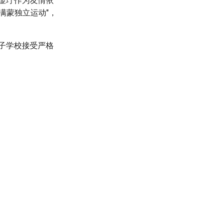
的显玗作为友情依
满蒙独立运动"，
女子学校接受严格