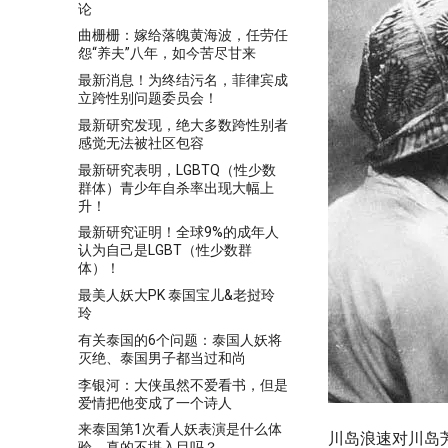
论
曲栅栅：嫁给落魄黄海波，任劳任
怨“养夫”八年，如今苦尽甘来
最新消息！为终结污名，菲律宾成
立跨性别问题委员会！
最新研究发现，绝大多数跨性别者
感觉无法被社区包容
最新研究表明，LGBTQ（性少数
群体）青少年自杀率出现大幅上
升！
最新研究证明！全球9%的成年人
认为自己是LGBT（性少数群
体）！
最美人妖大PK 泰国宝儿&老挝玲
玲
有关泰国的6个问题：泰国人妖将
灭绝、泰国男子都当过和尚
李银河：大侠虽然不爱看书，但是
爱情把他变成了一个诗人
来泰国第1次看人妖表演是什么体
川岛浪速对川岛
验，真的不堪入目吗？