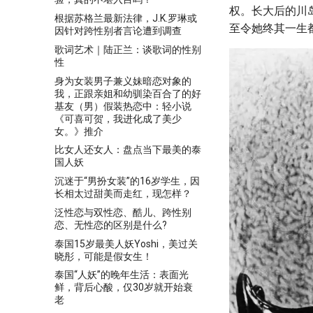
权。长大后的川
根据苏格兰最新法律，J.K.罗琳或
至令她终其一生
因针对跨性别者言论遭到调查
歌词艺术｜陆正兰：谈歌词的性别
性
身为女装男子兼义妹暗恋对象的
我，正跟亲姐和幼驯染百合了的好
基友（男）假装热恋中：轻小说
《可喜可贺，我进化成了美少
女。》推介
比女人还女人：盘点当下最美的泰
国人妖
沉迷于“男扮女装”的16岁学生，因
长相太过甜美而走红，现怎样？
泛性恋与双性恋、酷儿、跨性别
恋、无性恋的区别是什么?
泰国15岁最美人妖Yoshi，美过关
晓彤，可能是假女生！
泰国“人妖”的晚年生活：表面光
鲜，背后心酸，仅30岁就开始衰
老