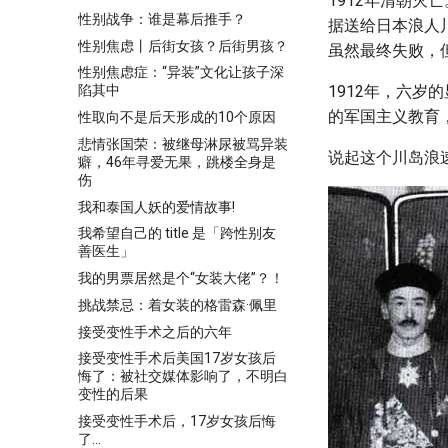
1912年清朝
性别战争：谁是幕后推手？
据送给日本浪人
性别焦虑丨后街女孩？后街男孩？
虽然最终失败，
性别焦虑症：“异装”文化让孩子深
1912年，六
陷其中
的军国主义教育
性取向不是后天形成的10个原因
悲情张国荣：被继母淋尿被骂异装
说起这个川岛浪
癖，46年寻爱无果，跳楼全身是
伤
我和泰国人妖的爱情故事!
我希望自己的 title 是「跨性别友
善医生」
我的男票居然是个“女装大佬”？！
挑战禁忌：着女装的格雷森·佩里
接受变性手术之后的六年
接受变性手术后美国17岁女孩后
悔了：被社交媒体影响了，不明白
变性的后果
接受变性手术后，17岁女孩后悔
了…