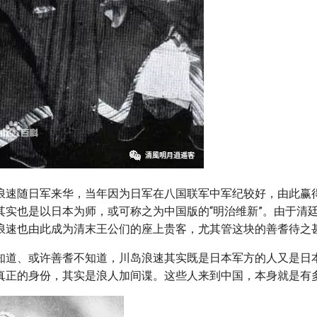
浪速随日军来华，当年因为日军在八国联军中军纪较好，由此赢
其实也是以日本为师，或可称之为中国版的“明治维新”。由于清
浪速也由此成为清末王公们的座上贵客，尤其管这块的善耆待之
知道、或许善耆不知道，川岛浪速其实既是日本军方的人又是日
真正的身份，其实是浪人加间谍。这些人来到中国，本身就是有