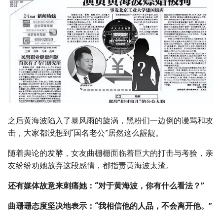
之后黄海波陷入了暴风雨的旋涡，黑粉们一边倒的谩骂和攻
击，大家都没想到“国名老公”居然这么龌龊。
随着舆论的发酵，女友曲栅栅面临着巨大的打击与考验，亲
友纷纷劝她放弃这段感情，都指责黄海波太渣。
还有媒体故意来刺痛她：“对于黄海波，你有什么看法？”
曲珊珊态度坚决地表示：“我相信他的人品，不会离开他。”