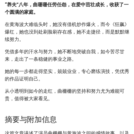
“养夫”八年，曲珊珊任劳任怨，在爱中茁壮成长，收获了一
个圆满的家庭。
在黄海波大难临头时，她没有借机炒作爆火，而今《狂飙》
爆红，她也没到处刷脸刷存在感，她不走捷径，而是默默继
续努力。
凭借多年的汗水与努力，她不断地突破自我，如今苦尽甘
来，走出了一条稳健的事业之路。
她的每一步都走得坚实，兢兢业业，专心磨练演技，凭优秀
的作品证明自己。
从小透明到如今的走红，曲栅栅的坚持和努力尤为难能可
贵，值得被大家看见。
摘要与附加信息
这篇文章讲述了演员曲栅栅与黄海波之间的感情故事，以及