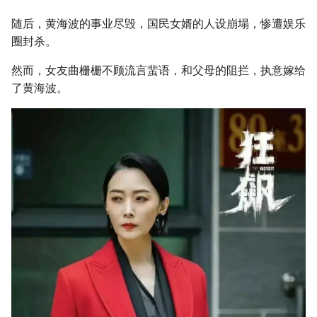
g
随后，黄海波的事业尽毁，国民女婿的人设崩塌，惨遭娱乐
s
圈封杀。
e
然而，女友曲栅栅不顾流言蜚语，和父母的阻拦，执意嫁给
a
了黄海波。
r
c
h