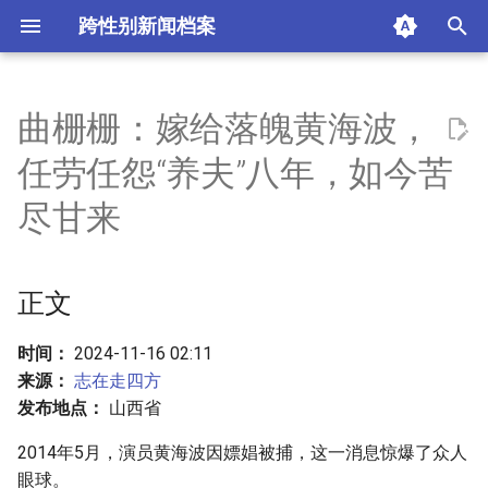
跨性别新闻档案
I
n
曲栅栅：嫁给落魄黄海波，
正文
i
任劳任怨“养夫”八年，如今苦
t
摘要与附加信息
尽甘来
i
附加信息 [Processed Page
a
Metadata]
正文
l
i
时间：
2024-11-16 02:11
来源：
志在走四方
z
发布地点：
山西省
i
2014年5月，演员黄海波因嫖娼被捕，这一消息惊爆了众人
n
眼球。