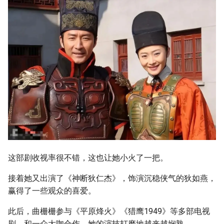
这部剧收视率很不错，这也让她小火了一把。
接着她又出演了《神断狄仁杰》，饰演沉稳侠气的狄如燕，
赢得了一些观众的喜爱。
此后，曲栅栅参与《平原烽火》《猎鹰1949》等多部电视
剧，和一众大咖合作，她的演技打磨地越来越娴熟。