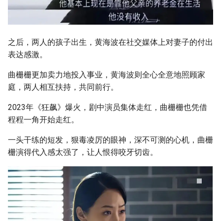
之后，两人的孩子出生，黄海波在社交媒体上对妻子的付出
表达感激。
曲栅栅更加卖力地投入事业，黄海波则全心全意地照顾家
庭，两人相互扶持，共同前行。
2023年《狂飙》爆火，剧中演员集体走红，曲栅栅也凭借
程程一角开始走红。
一头干练的短发，狠毒凌厉的眼神，深不可测的心机，曲栅
栅演得代入感太强了，让人恨得咬牙切齿。