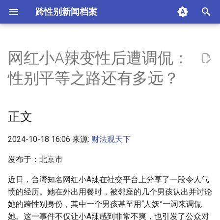
跨性别新闻档案
I
n
网红小A辣变性后遭调侃：
正文
i
性别平等之路还有多远？
t
摘要与附加信息
i
正文
附加信息 [Processed Page
a
Metadata]
l
2024-10-18 16:06 来源:
财法观天下
i
发布于：北京市
z
近日，台湾知名网红小A辣在社交平台上分享了一段令人气
愤的经历。她在外出用餐时，被邻座的几个男孩认出并讨论
i
她的跨性别身份，其中一个男孩甚至用“人妖”一词来调侃
n
她。这一事件不仅让小A辣感到非常不爽，也引发了公众对