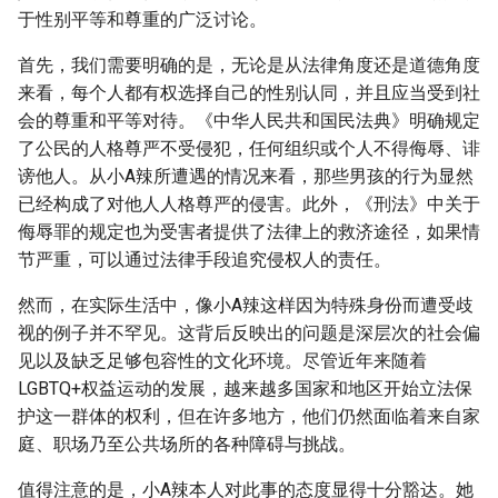
g
于性别平等和尊重的广泛讨论。
s
首先，我们需要明确的是，无论是从法律角度还是道德角度
来看，每个人都有权选择自己的性别认同，并且应当受到社
e
会的尊重和平等对待。《中华人民共和国民法典》明确规定
a
了公民的人格尊严不受侵犯，任何组织或个人不得侮辱、诽
谤他人。从小A辣所遭遇的情况来看，那些男孩的行为显然
r
已经构成了对他人人格尊严的侵害。此外，《刑法》中关于
c
侮辱罪的规定也为受害者提供了法律上的救济途径，如果情
h
节严重，可以通过法律手段追究侵权人的责任。
然而，在实际生活中，像小A辣这样因为特殊身份而遭受歧
视的例子并不罕见。这背后反映出的问题是深层次的社会偏
见以及缺乏足够包容性的文化环境。尽管近年来随着
LGBTQ+权益运动的发展，越来越多国家和地区开始立法保
护这一群体的权利，但在许多地方，他们仍然面临着来自家
庭、职场乃至公共场所的各种障碍与挑战。
值得注意的是，小A辣本人对此事的态度显得十分豁达。她