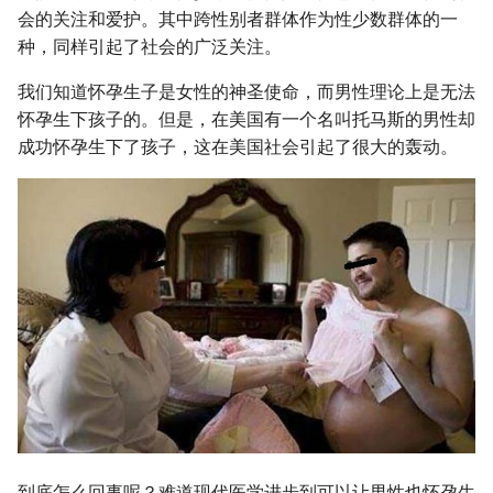
摘要与附加信息
g
会的关注和爱护。其中跨性别者群体作为性少数群体的一
种，同样引起了社会的广泛关注。
s
附加信息 [Processed Page
Metadata]
我们知道怀孕生子是女性的神圣使命，而男性理论上是无法
e
怀孕生下孩子的。但是，在美国有一个名叫托马斯的男性却
a
成功怀孕生下了孩子，这在美国社会引起了很大的轰动。
r
c
h
到底怎么回事呢？难道现代医学进步到可以让男性也怀孕生