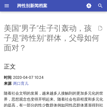
跨性别新闻档案
I
n
美国“男子”生子引轰动，孩
正文
i
子是“跨性别”群体，父母如何
t
一、帮助孩子度过困惑的时期
面对？
i
二、接受孩子的身份
a
正文
三、不压抑孩子的天性
l
i
时间
: 2020-04-07 10:24
四、帮助孩子建立应对机制和
来源
:
两口育儿
z
寻求他人帮助
随着社会文明的发展，越来越多人接触到的更加多元化的世
i
五、对孩子无条件的爱
界，思想观念也变得开明起来。随着社会包容程度和多元化
n
的提高，有一部分的性少数群体例如同性恋群体逐渐得到社