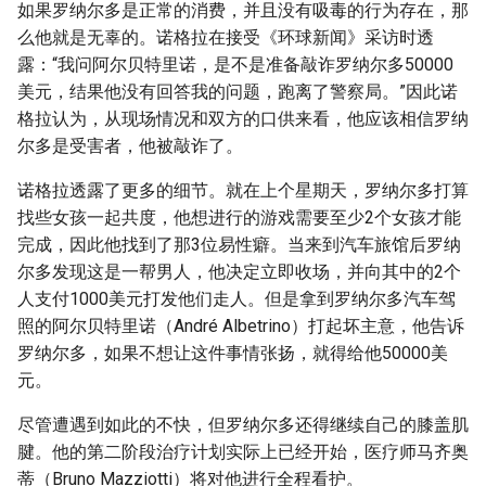
如果罗纳尔多是正常的消费，并且没有吸毒的行为存在，那
么他就是无辜的。诺格拉在接受《环球新闻》采访时透
露：“我问阿尔贝特里诺，是不是准备敲诈罗纳尔多50000
美元，结果他没有回答我的问题，跑离了警察局。”因此诺
格拉认为，从现场情况和双方的口供来看，他应该相信罗纳
尔多是受害者，他被敲诈了。
诺格拉透露了更多的细节。就在上个星期天，罗纳尔多打算
找些女孩一起共度，他想进行的游戏需要至少2个女孩才能
完成，因此他找到了那3位易性癖。当来到汽车旅馆后罗纳
尔多发现这是一帮男人，他决定立即收场，并向其中的2个
人支付1000美元打发他们走人。但是拿到罗纳尔多汽车驾
照的阿尔贝特里诺（André Albetrino）打起坏主意，他告诉
罗纳尔多，如果不想让这件事情张扬，就得给他50000美
元。
尽管遭遇到如此的不快，但罗纳尔多还得继续自己的膝盖肌
腱。他的第二阶段治疗计划实际上已经开始，医疗师马齐奥
蒂（Bruno Mazziotti）将对他进行全程看护。