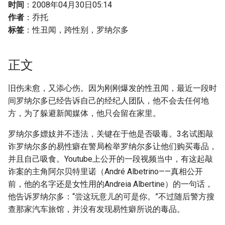
Metadata]
时间
：2008年04月30日05:14
g
作者
：乔托
s
标签
：性丑闻，跨性别，罗纳尔多
e
a
正文
r
旧伤未愈，又添心伤。因为刚刚爆发的性丑闻，最近一段时
c
间罗纳尔多已经告诉自己的经纪人团队，他不会去任何地
方，为了躲避新闻媒体，他只会留在家里。
h
罗纳尔多嫖妓并不违法，关键在于他是否吸毒。3名试图敲
诈罗纳尔多的易性癖在警局检举罗纳尔多让他们购买毒品，
并且自己吸食。Youtube上公开的一段视频当中，有这起敲
诈案的主角阿尔贝特里诺（André Albetrino——真相公开
前，他的名字还是女性用的Andreia Albertine）的一句话，
他告诉罗纳尔多：“尝这玩意儿的可是你。”不过随后警方搜
查那家汽车旅馆，并没有发现易性癖所说的毒品。