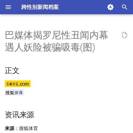
跨性别新闻档案
I
n
巴媒体揭罗尼性丑闻内幕
正文
i
遇人妖险被骗吸毒(图)
t
资讯来源
i
正文
正文
a
精彩图片
l
i
版权信息
z
摘要与附加信息
资讯来源
i
n
附加信息 [Processed Page
来源
：搜狐体育