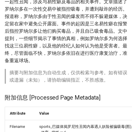
一起性丑闻，涉及与易性癖及毒品的相关事件。文章描述了
罗纳尔多在一次性交易中被指控吸毒，并遭到敲诈的经历。
报道称，罗纳尔多由于性丑闻的爆发而不得不躲避媒体，决
定留在家中避免公开露面。事件的起因是三名易性癖在报警
后指控罗纳尔多让他们购买毒品，并且自己吸食毒品。文中
提到，一些细节揭示了事情的真相，例如罗纳尔多为何选择
找这三位易性癖，以及他的经纪人如何认为他是受害者。最
终，尽管面临不快，罗纳尔多依旧在进行医疗康复治疗，准
备重返球场。
摘要与附加信息为自动生成，仅供检索与参考。如有错误
或遗漏（未知），请协助编辑指正，不胜感激。
附加信息 [Processed Page Metadata]
Attribute
Value
Filename
sports_巴媒体揭罗尼性丑闻内幕遇人妖险被骗吸毒(图)_