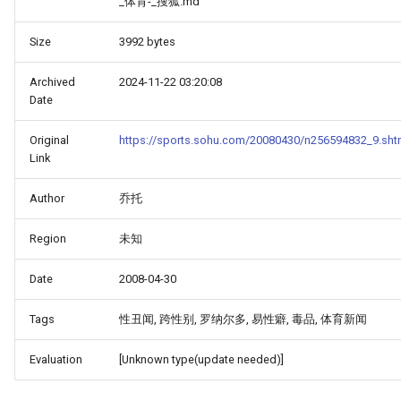
_体育-_搜狐.md
Size
3992 bytes
Archived
2024-11-22 03:20:08
Date
Original
https://sports.sohu.com/20080430/n256594832_9.sht
Link
Author
乔托
Region
未知
Date
2008-04-30
Tags
性丑闻, 跨性别, 罗纳尔多, 易性癖, 毒品, 体育新闻
Evaluation
[Unknown type(update needed)]