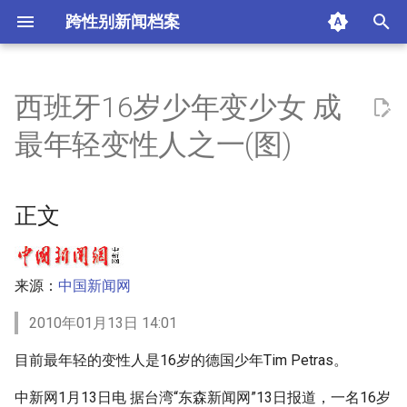
跨性别新闻档案
I
n
西班牙16岁少年变少女 成
正文
i
最年轻变性人之一(图)
t
责任编辑：刘晓静
i
正文
相关新闻
a
摘要与附加信息
l
来源：
中国新闻网
i
附加信息 [Processed Page
z
Metadata]
2010年01月13日 14:01
i
目前最年轻的变性人是16岁的德国少年Tim Petras。
n
中新网1月13日电 据台湾“东森新闻网”13日报道，一名16岁