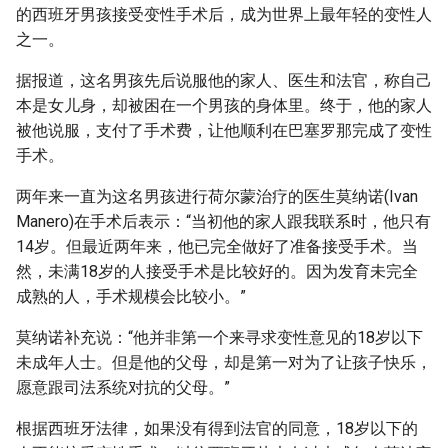
的西班牙男孩接受变性手术后，成为世界上最年轻的变性人
g
之一。
s
据报道，这名男孩先后说服他的家人、医生和法官，称自己
e
本是女儿身，却被困在一个男孩的身体里。终于，他的家人
a
被他说服，支付了手术费，让他顺利在巴塞罗那完成了变性
手术。
r
c
两年来一直为这名男孩进行荷尔蒙治疗的医生莫纳诺(Ivan
Manero)在手术后表示：“当初他的家人跟我联系时，他只有
h
14岁。但最近两年来，他已完全做好了准备接受手术。当
然，未满18岁的人接受手术是比较好的。因为发育未完全
成熟的人，手术规模会比较小。”
莫纳诺补充说：“他并非第一个来寻求变性意见的18岁以下
未成年人士。但是他的父母，却是第一对为了让孩子快乐，
愿意跟司法系统对抗的父母。”
根据西班牙法律，如果没有得到法官的同意，18岁以下的