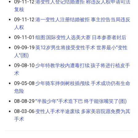
09-11-12·
港变性人登记结婚遭拒 称违反人权申请司法
复核
09-11-12·
港一变性人注册结婚被拒 事主控告当局违反
人权
09-11-01·
组图:国际变性人选美大赛 日本参赛者封后
09-09-19·
英12岁男生将接受变性手术 世界最小"变性
人"(图)
09-08-10·
少年特教学校内遭毒打续:孩子将进行植皮手
术
09-05-08·
少年骑车摔倒树枝插颅续 手术成功仍有生命
危险
08-08-29·
"半脸少年"手术造下巴 终于能张嘴笑了(图)
08-03-06·
变性人手术半途废续 多家美容院愿免费为其
手术