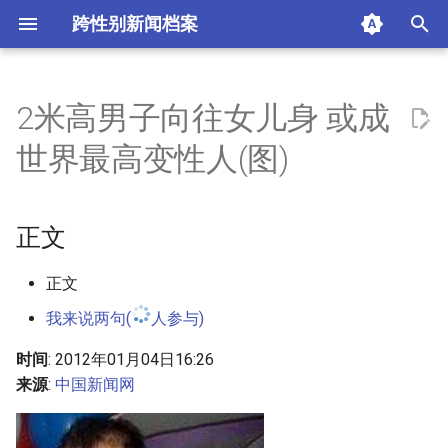
跨性别新闻档案
I
n
2米高男子向往女儿身 或成
正文
i
世界最高变性人(图)
t
摘要与附加信息
i
正文
附加信息 [Processed Page
a
Metadata]
l
正文
我来说两句(
人参与)
i
z
时间
: 2012年01月04日16:26
来源
:
中国新闻网
i
n