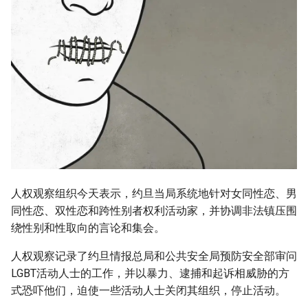
g
s
e
a
r
c
h
人权观察组织今天表示，约旦当局系统地针对女同性恋、男
同性恋、双性恋和跨性别者权利活动家，并协调非法镇压围
绕性别和性取向的言论和集会。
人权观察记录了约旦情报总局和公共安全局预防安全部审问
LGBT活动人士的工作，并以暴力、逮捕和起诉相威胁的方
式恐吓他们，迫使一些活动人士关闭其组织，停止活动。