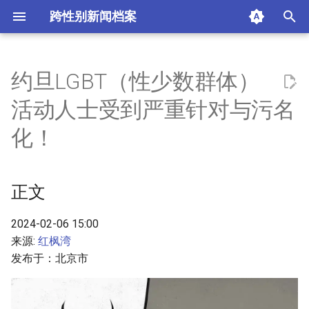
跨性别新闻档案
I
n
约旦LGBT（性少数群体）
正文
i
活动人士受到严重针对与污名
t
摘要与附加信息
化！
i
附加信息 [Processed Page
a
Metadata]
正文
l
i
2024-02-06 15:00
来源:
红枫湾
z
发布于：北京市
i
n