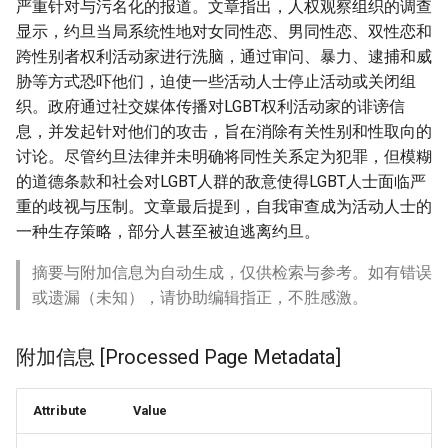
严重针对与污名化的报道。文章指出，人权观察组织的调查
显示，约旦当局系统性地对女同性恋、男同性恋、双性恋和
跨性别者权利活动家进行洗脑，通过审问、暴力、逮捕和威
胁等方式恐吓他们，迫使一些活动人士停止活动或关闭组
织。政府通过社交媒体传播对LGBT权利活动家的诽谤信
息，并发起针对他们的攻击，旨在消除有关性别和性取向的
讨论。尽管约旦法律并未明确将同性关系定为犯罪，但模糊
的道德条款和社会对LGBT人群的敌意使得LGBT人士面临严
重的歧视与压制。文章最后提到，自我审查成为活动人士的
一种生存策略，部分人甚至被迫逃离约旦。
摘要与附加信息为自动生成，仅供检索与参考。如有错误
或遗漏（未知），请协助编辑指正，不胜感激。
附加信息 [Processed Page Metadata]
Attribute
Value