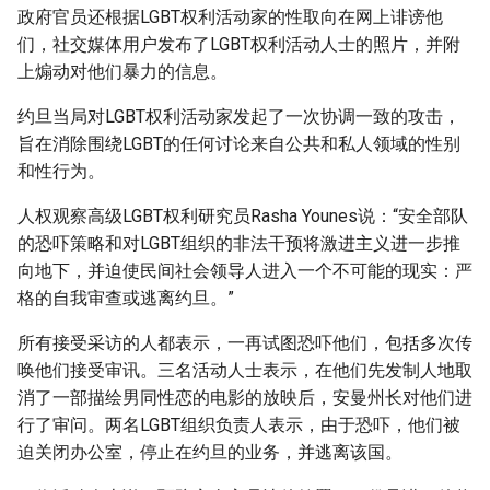
政府官员还根据LGBT权利活动家的性取向在网上诽谤他
们，社交媒体用户发布了LGBT权利活动人士的照片，并附
上煽动对他们暴力的信息。
约旦当局对LGBT权利活动家发起了一次协调一致的攻击，
旨在消除围绕LGBT的任何讨论来自公共和私人领域的性别
和性行为。
人权观察高级LGBT权利研究员Rasha Younes说：“安全部队
的恐吓策略和对LGBT组织的非法干预将激进主义进一步推
向地下，并迫使民间社会领导人进入一个不可能的现实：严
格的自我审查或逃离约旦。”
所有接受采访的人都表示，一再试图恐吓他们，包括多次传
唤他们接受审讯。三名活动人士表示，在他们先发制人地取
消了一部描绘男同性恋的电影的放映后，安曼州长对他们进
行了审问。两名LGBT组织负责人表示，由于恐吓，他们被
迫关闭办公室，停止在约旦的业务，并逃离该国。