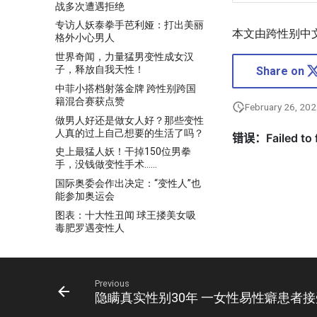
战多次遭遇拒绝
专访人妖泰拳手芭利娅：打出美丽
本文由跨性别中
格外小心男人
世界奇闻，力量猛男变性成女汉
子，释放自我天性！
Share on
中菲小搭档射落金牌 跨性别跨国
籍混合赛获点赞
February 26, 20
做男人好还是做女人好？那些变性
人真的过上自己想要的生活了吗？
史上最猛人妖！干掉150位男拳
手，没钱做变性手术……
国际奥委会作出决定：“变性人”也
能参加奥运会
图表：十大性丑闻 球王搂美女吸
毒肥罗遇变性人
大罗“人妖门”主角离世 艾滋病死于
圣保罗医院
女子铅球冠军被迫变性史 惨遭禁
Previous
药侵蚀无奈手术
隐瞒真实性别30年 一女性易性癖患者
女子高尔夫球赛修改规则 变性人