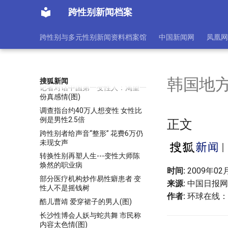
给人做变性手术
跨性别新闻档案
西南“变性手术之父”离世 曾成功手
术32例(图)
跨性别与多元性别新闻资料档案馆
中国新闻网
凤凰网
西班牙16岁少年变少女 成最年轻
变性人之一(图)
记者“中国性别重塑外科中心”见
闻：性别的挣扎
韩国地
搜狐新闻
记者对话中国第一变性人：渴望一
份真感情(图)
调查指台约40万人想变性 女性比
例是男性2.5倍
正文
跨性别者给声音“整形” 花费6万仍
未现女声
转换性别再塑人生---变性大师陈
焕然的职业病
时间:
2009年02月
部分医疗机构炒作易性癖患者 变
来源:
中国日报网
性人不是摇钱树
作者:
环球在线：
酷儿曹靖 爱穿裙子的男人(图)
长沙性博会人妖与蛇共舞 市民称
内容太色情(图)