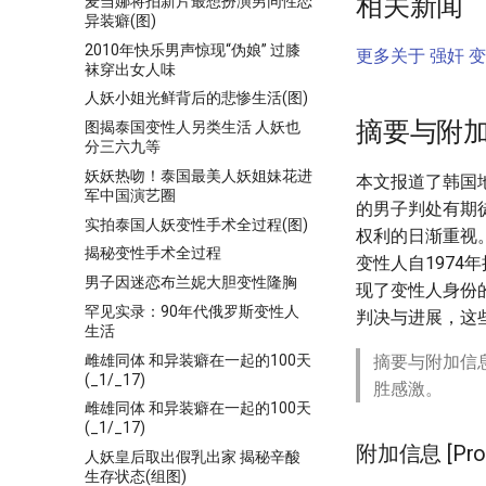
相关新闻
麦当娜将拍新片最想扮演男同性恋
异装癖(图)
2010年快乐男声惊现“伪娘” 过膝
更多关于 强奸 变
袜穿出女人味
人妖小姐光鲜背后的悲惨生活(图)
摘要与附
图揭泰国变性人另类生活 人妖也
分三六九等
妖妖热吻！泰国最美人妖姐妹花进
本文报道了韩国地
军中国演艺圈
的男子判处有期
实拍泰国人妖变性手术全过程(图)
权利的日渐重视。
揭秘变性手术全过程
变性人自197
男子因迷恋布兰妮大胆变性隆胸
现了变性人身份的
罕见实录：90年代俄罗斯变性人
判决与进展，这
生活
雌雄同体 和异装癖在一起的100天
摘要与附加信
(_1/_17)
胜感激。
雌雄同体 和异装癖在一起的100天
(_1/_17)
附加信息 [Proce
人妖皇后取出假乳出家 揭秘辛酸
生存状态(组图)