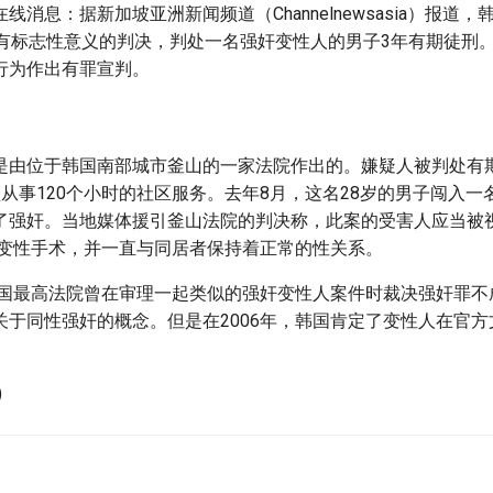
线消息：据新加坡亚洲新闻频道（Channelnewsasia）报道，
项有标志性意义的判决，判处一名强奸变性人的男子3年有期徒刑
行为作出有罪宣判。
是由位于韩国南部城市釜山的一家法院作出的。嫌疑人被判处有
从事120个小时的社区服务。去年8月，这名28岁的男子闯入一
了强奸。当地媒体援引釜山法院的判决称，此案的受害人应当被
受了变性手术，并一直与同居者保持着正常的性关系。
，韩国最高法院曾在审理一起类似的强奸变性人案件时裁决强奸罪
关于同性强奸的概念。但是在2006年，韩国肯定了变性人在官
)