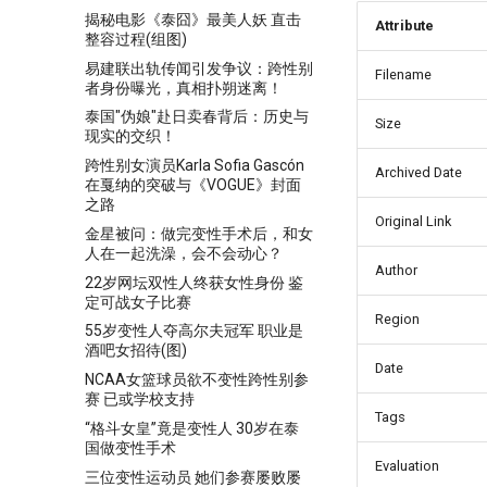
揭秘电影《泰囧》最美人妖 直击
Attribute
整容过程(组图)
易建联出轨传闻引发争议：跨性别
Filename
者身份曝光，真相扑朔迷离！
泰国"伪娘"赴日卖春背后：历史与
Size
现实的交织！
跨性别女演员Karla Sofia Gascón
Archived Date
在戛纳的突破与《VOGUE》封面
之路
Original Link
金星被问：做完变性手术后，和女
人在一起洗澡，会不会动心？
Author
22岁网坛双性人终获女性身份 鉴
定可战女子比赛
Region
55岁变性人夺高尔夫冠军 职业是
酒吧女招待(图)
Date
NCAA女篮球员欲不变性跨性别参
赛 已或学校支持
Tags
“格斗女皇”竟是变性人 30岁在泰
国做变性手术
Evaluation
三位变性运动员 她们参赛屡败屡