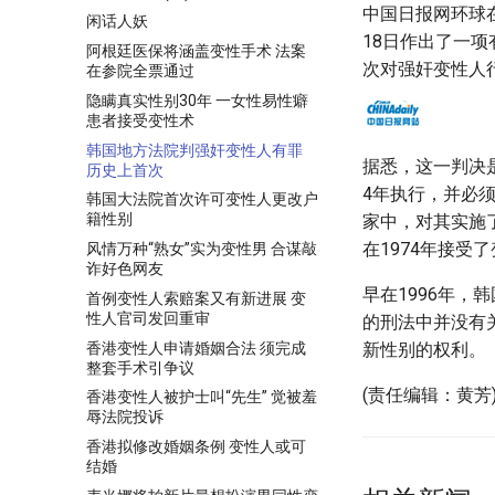
中国日报网环球在
闲话人妖
18日作出了一
阿根廷医保将涵盖变性手术 法案
次对强奸变性人
在参院全票通过
隐瞒真实性别30年 一女性易性癖
患者接受变性术
韩国地方法院判强奸变性人有罪
据悉，这一判决
历史上首次
4年执行，并必须
韩国大法院首次许可变性人更改户
籍性别
家中，对其实施
在1974年接
风情万种“熟女”实为变性男 合谋敲
诈好色网友
早在1996年
首例变性人索赔案又有新进展 变
性人官司发回重审
的刑法中并没有
香港变性人申请婚姻合法 须完成
新性别的权利。
整套手术引争议
(责任编辑：黄芳
香港变性人被护士叫“先生” 觉被羞
辱法院投诉
香港拟修改婚姻条例 变性人或可
结婚