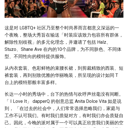
这是对 LGBTQ+ 社区乃至整个时尚界而言都意义深远的一
个夜晚，整场大秀旨在输送「时装应该致力包容所有群体，
解除性别歧视」的多元化理念，并邀请了包括 Halz、
Stuzo、Shane Ave 在内的10个品牌，为不同肤色、不同体
型、不同性向的模特提供服饰。
从内衣套装、色彩鲜艳的束腰长裙，到剪裁精致的西装、短
裤套装，再到别致优雅的华丽晚装，所呈现的设计如同 T
台上的模特那般丰富多样。
长达一小时的秀场中，台下的热情与欢呼声丝毫没有间断。
「 I Love It」 dapperQ 的创意总监 Anita Dolce Vita 如是说
到， 「在过去的社会中，人们常常选择忽略我们，家庭与
工作不认可我们。有时我们质疑对方，有时我们亦会质疑自
己。因此，今晚的派对属于一个可以真正欣赏我们美丽的空