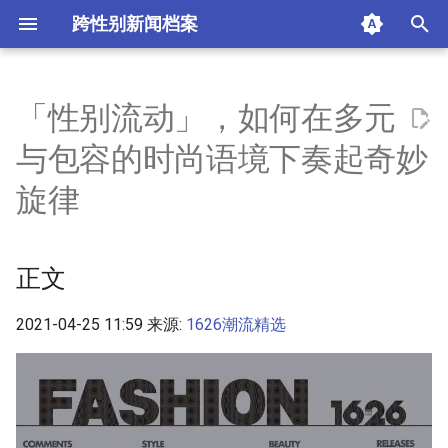
跨性别新闻档案
T
y
「性别流动」，如何在多元
正文
p
与包容的时尚语境下奏起奇妙
e
摘要与附加信息
旋律
t
附加信息 [Processed Page
o
Metadata]
正文
s
t
2021-04-25 11:59 来源:
1626潮流精选
a
r
t