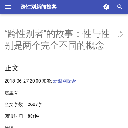
跨性别新闻档案
I
n
“跨性别者”的故事：性与性
正文
i
别是两个完全不同的概念
t
摘要与附加信息
i
正文
附加信息 [Processed Page
a
Metadata]
l
2018-06-27 20:00 来源:
新浪网探索
i
这里有
z
全文字数：
2607
字
i
阅读时间：
8分钟
n
导读