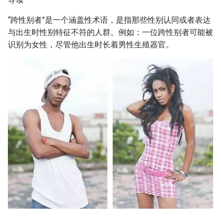
g
“跨性别者”是一个涵盖性术语，是指那些性别认同或者表达
s
与出生时性别特征不符的人群。例如：一位跨性别者可能被
e
识别为女性，尽管他出生时长着男性生殖器官。
a
r
c
h