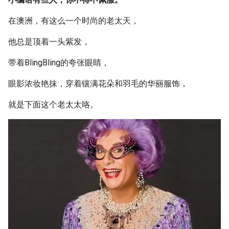
g
在澳洲，有这么一个时尚的老太天，
s
他总是顶着一头紫发，
e
带着BlingBling的夸张眼睛，
a
r
眼影浓妆艳抹，穿着镶满花朵和羽毛的华丽服饰，
c
就是下面这个老太太咯。
h