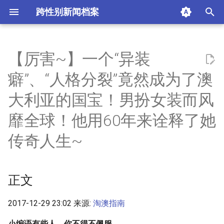
跨性别新闻档案
I
n
【厉害~】一个“异装
正文
i
癖”、“人格分裂”竟然成为了澳
t
摘要与附加信息
大利亚的国宝！男扮女装而风
i
靡全球！他用60年来诠释了她
附加信息 [Processed Page
a
Metadata]
传奇人生~
l
i
z
正文
i
2017-12-29 23:02 来源:
淘澳指南
n
小编语
有些人，你不得不佩服。