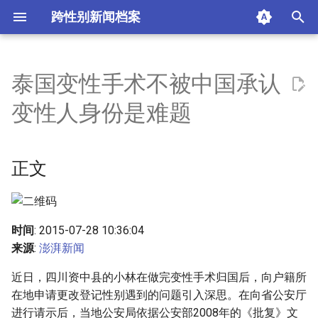
跨性别新闻档案
T
y
泰国变性手术不被中国承认
正文
p
变性人身份是难题
e
摘要与附加信息
t
正文
附加信息 [Processed Page
o
Metadata]
s
t
时间
: 2015-07-28 10:36:04
来源
:
澎湃新闻
a
近日，四川资中县的小林在做完变性手术归国后，向户籍所
r
在地申请更改登记性别遇到的问题引入深思。在向省公安厅
t
进行请示后，当地公安局依据公安部2008年的《批复》文