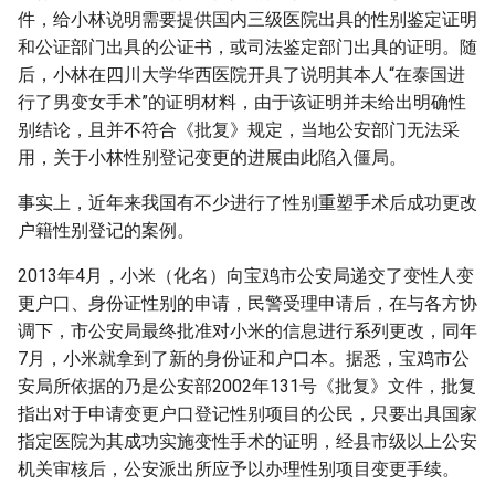
s
件，给小林说明需要提供国内三级医院出具的性别鉴定证明
和公证部门出具的公证书，或司法鉴定部门出具的证明。随
e
后，小林在四川大学华西医院开具了说明其本人“在泰国进
a
行了男变女手术”的证明材料，由于该证明并未给出明确性
别结论，且并不符合《批复》规定，当地公安部门无法采
r
用，关于小林性别登记变更的进展由此陷入僵局。
c
事实上，近年来我国有不少进行了性别重塑手术后成功更改
h
户籍性别登记的案例。
i
2013年4月，小米（化名）向宝鸡市公安局递交了变性人变
n
更户口、身份证性别的申请，民警受理申请后，在与各方协
调下，市公安局最终批准对小米的信息进行系列更改，同年
g
7月，小米就拿到了新的身份证和户口本。据悉，宝鸡市公
安局所依据的乃是公安部2002年131号《批复》文件，批复
指出对于申请变更户口登记性别项目的公民，只要出具国家
指定医院为其成功实施变性手术的证明，经县市级以上公安
机关审核后，公安派出所应予以办理性别项目变更手续。