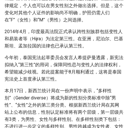
律规定，个人也可以在男女性别之外做出选择。但是，这个
变化对其他个人证件的影响尚不明确，护照仍需人们
在“F”（女性）和“M”（男性）之间选择。
2014年4月，印度最高法院正式承认跨性别族群包括变性人
和易装者等（Hijra）为法定第三性。在亚洲，尼泊尔、巴基
斯坦、孟加拉国的法律也已承认第三性。
今年初，泰国宪法起草委员会发言人希提萨曼透露，新宪法
拟纳入“第三性”的用词，保障同性恋与变性人的法律权利，
希望能减少歧视。若此提案能于8月顺利通过，这将是泰国
宪法史上首度承认第三性。
本月17日，新西兰统计局在一份声明中表示，“多样性
别”（Gender diverse）将成为新的性别分类标准中除“男
性”、“女性”之外的第三类分类。根据新西兰统计局在其网
站上公布的信息，性别认定标准将有两个层级，第一层级共
有3类，为男性、女性与多样性别。在多样性别类下包括：
不进行进一步定义的多样性别、男性跨越成为女性者、女性