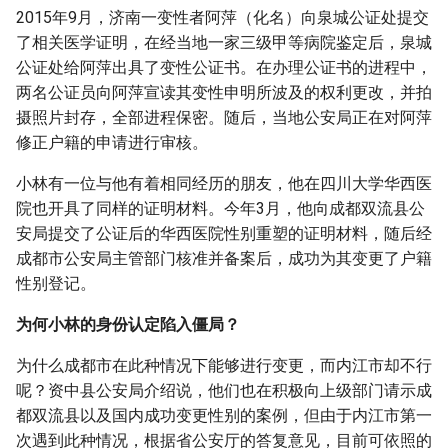
2015年9月，济南一变性者阿萍（化名）向泉城公证处提交
了相关医学证明，在经当地一家三级甲等病院鉴定后，泉城
公证处给阿萍出具了变性公证书。在办理公证书的进程中，
两名公证员向阿萍宣读其变性申明所波及的权利更改，并拍
摄照片封存，全部进程保密。随后，当地公安局正在对阿萍
修正户籍的申请进行审核。
小林有一位与他有着相同经历的朋友，他在四川大学华西医
院也开具了同样的证明材料。今年3月，他向成都双流县公
安局提交了公证后的华西医院性别重塑的证明材料，随后经
成都市公安局主管部门核准并备案后，成功为其变更了户籍
性别登记。
为何小林的身份认定陷入僵局？
为什么成都市在此种情况下能够进行变更，而内江市却不行
呢？资中县公安局介绍说，他们也在积极向上级部门请示成
都双流县以及国内成功变更性别的案例，但由于内江市第一
次遇到此种情况，根据省公安厅的答复意见，目前可依照的