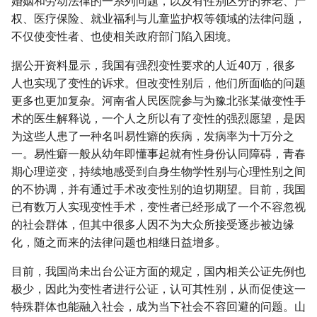
婚姻和劳动法律的一系列问题，以及有性别区分的养老、产
权、医疗保险、就业福利与儿童监护权等领域的法律问题，
不仅使变性者、也使相关政府部门陷入困境。
据公开资料显示，我国有强烈变性要求的人近40万，很多
人也实现了变性的诉求。但改变性别后，他们所面临的问题
更多也更加复杂。河南省人民医院参与为豫北张某做变性手
术的医生解释说，一个人之所以有了变性的强烈愿望，是因
为这些人患了一种名叫易性癖的疾病，发病率为十万分之
一。易性癖一般从幼年即懂事起就有性身份认同障碍，青春
期心理逆变，持续地感受到自身生物学性别与心理性别之间
的不协调，并有通过手术改变性别的迫切期望。目前，我国
已有数万人实现变性手术，变性者已经形成了一个不容忽视
的社会群体，但其中很多人因不为大众所接受逐步被边缘
化，随之而来的法律问题也相继日益增多。
目前，我国尚未出台公证方面的规定，国内相关公证先例也
极少，因此为变性者进行公证，认可其性别，从而促使这一
特殊群体也能融入社会，成为当下社会不容回避的问题。山