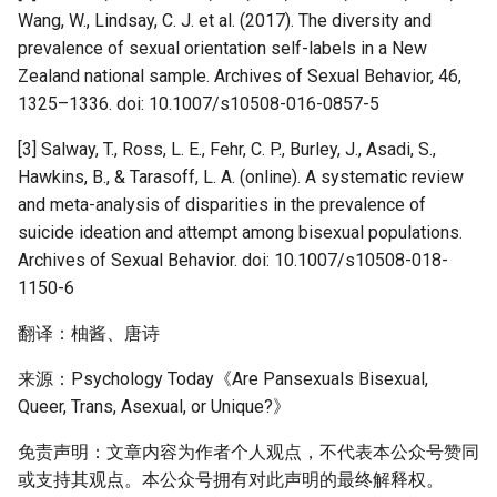
Wang, W., Lindsay, C. J. et al. (2017). The diversity and
prevalence of sexual orientation self-labels in a New
Zealand national sample. Archives of Sexual Behavior, 46,
1325–1336. doi: 10.1007/s10508-016-0857-5
[3] Salway, T., Ross, L. E., Fehr, C. P., Burley, J., Asadi, S.,
Hawkins, B., & Tarasoff, L. A. (online). A systematic review
and meta-analysis of disparities in the prevalence of
suicide ideation and attempt among bisexual populations.
Archives of Sexual Behavior. doi: 10.1007/s10508-018-
1150-6
翻译：柚酱、唐诗
来源：Psychology Today《Are Pansexuals Bisexual,
Queer, Trans, Asexual, or Unique?》
免责声明：文章内容为作者个人观点，不代表本公众号赞同
或支持其观点。本公众号拥有对此声明的最终解释权。