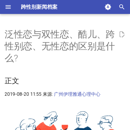
跨性别新闻档案
I
n
泛性恋与双性恋、酷儿、跨
正文
i
性别恋、无性恋的区别是什
t
泛性恋与双性恋
么?
i
多性恋
a
正文
酷儿
l
i
2019-08-20 11:55 来源:
广州伊理雅通心理中心
隐形泛性恋
z
泛性恋的发生率
i
n
跨性别和泛性恋