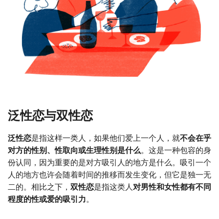
g
我的观点
s
References
e
a
摘要与附加信息
r
附加信息 [Processed Page
c
Metadata]
h
泛性恋与双性恋
泛性恋
是指这样一类人，如果他们爱上一个人，就
不会在乎
对方的性别、性取向或生理性别是什么
。这是一种包容的身
份认同，因为重要的是对方吸引人的地方是什么。吸引一个
人的地方也许会随着时间的推移而发生变化，但它是独一无
二的。相比之下，
双性恋
是指这类人
对男性和女性都有不同
程度的性或爱的吸引力
。