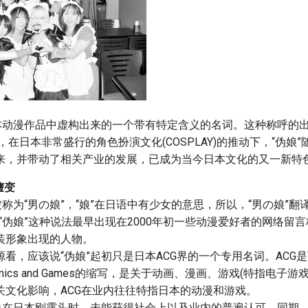
日本动漫作品中虚构出来的一个带有特定含义的名词。这种称呼的
后，在日本非常盛行的角色扮演文化(COSPLAY)的推动下，“伪娘
来，并带动了相关产业的发展，已成为当今日本文化的又一新特
嬗变
被称为“男の娘”，“娘”在日语中有少女的意思，所以，“男の娘”翻
“伪娘”这种说法最早出现在2000年初一些动漫爱好者的网络留
装形象出现的人物。
看，应该说“伪娘”起初只是日本ACG界的一个专用名词。ACG
s、Comics and Games的缩写，是关于动画、漫画、游戏(特指电子
关文化影响，ACG在业内往往特指日本的动漫和游戏。
现象在日本刚露头时，未能获得社会上以及业内的普遍认可。同期