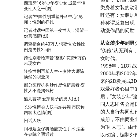
西班牙16岁少年变少女 成最年轻
类身着女装的动
变性人之一(图)
呼还有：女装炉
记者“中国性别重塑外科中心”见
闻：性别的挣扎
种称谓反复出现
动漫作品的问世
记者对话中国第一变性人：渴望一
份真感情(图)
从女装少年到男
调查指台约40万人想变性 女性比
例是男性2.5倍
“伪娘”从无到
跨性别者给声音“整形” 花费6万仍
女时代。
未现女声
1998年，2D对
转换性别再塑人生---变性大师陈
2000年和2002年
焕然的职业病
来的2D发展成3
部分医疗机构炒作易性癖患者 变
戏爱好者心目中的
性人不是摇钱树
后，“女装少年
酷儿曹靖 爱穿裙子的男人(图)
同人志即售会是
长沙性博会人妖与蛇共舞 市民称
的人自行共同创
内容太色情(图)
成册，不由商业
闲话人妖
为“同人志”。
阿根廷医保将涵盖变性手术 法案
在参院全票通过
以改编，编制外