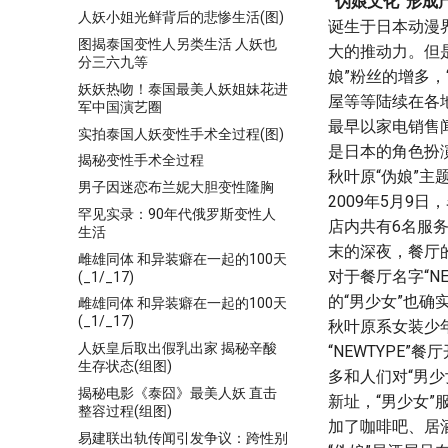
“伪娘文化”形成
人妖小姐光鲜背后的悲惨生活(图)
诞生于日本动漫
图揭泰国变性人另类生活 人妖也
大的推动力。但
分三六九等
娘”粉丝的增多，
妖妖热吻！泰国最美人妖姐妹花进
屋等等陆续在各
军中国演艺圈
最早以家电销售
实拍泰国人妖变性手术全过程(图)
是日本的角色扮
揭秘变性手术全过程
秋叶原“伪娘”主
男子因迷恋布兰妮大胆变性隆胸
2009年5月9
罕见实录：90年代俄罗斯变性人
店内共有6名服
生活
末的深夜，餐厅
雌雄同体 和异装癖在一起的100天
对于餐厅名字“N
(_1/_17)
的“男少女”也确
雌雄同体 和异装癖在一起的100天
(_1/_17)
秋叶原系女装少年
人妖皇后取出假乳出家 揭秘辛酸
“NEWTYPE
生存状态(组图)
多和人们对“男少
揭秘电影《泰囧》最美人妖 直击
新址，“男少女
整容过程(组图)
加了咖啡吧、居
易建联出轨传闻引发争议：跨性别