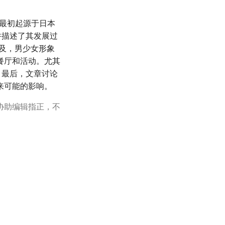
”最初起源于日本
并描述了其发展过
普及，男少女形象
餐厅和活动。尤其
。最后，文章讨论
来可能的影响。
协助编辑指正，不