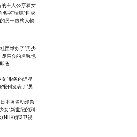
首的主人公穿着女
名字“瑞穗”也成
》中的另一虚构人物
人社团举办了“男少
月，即售会的名称也
志即售
少女”形象的追星
晚报刊发表了“男
日，日本著名动漫杂
男少女”新世纪的到
NHK)第2卫视