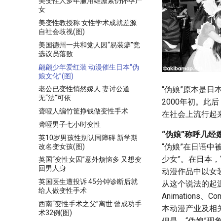
美变性人多年服用雄激素仍怀孕产
女
美变性教授称 女性学术成就差源
自社会歧视(图)
美国德州一共和党人因“易装癖”竞
选议员落败
翩翩少年爱红装 动漫催生日本“伪
娘文化”(图)
“伪娘”原本是
老公已变性悄然嫁人 妻讨公道
无“法”可依
2000年初。此
聋哑人编竹筐挣钱做变性手术
在社会上流行起
聋哑男子七小时变性
“伪娘”称呼几经
英10岁男孩性别认同障碍 新学期
“伪娘”在日语中
改名变女孩(图)
少女”。在日本，
英国“变性女囚”意外烦恼多 又想变
回男人身
动漫作品中以女
英国医生遭投诉 45分钟诊断后就
从这个说法的起源
给人做变性手术
Animation
西南“变性手术之父”离世 曾成功手
本动漫产业及相
术32例(图)
但是，“伪娘”