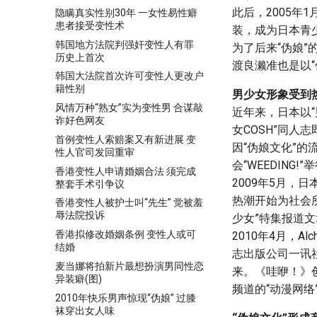
此后，2005
隐瞒真实性别30年 一女性易性癖
患者接受变性术
装，成为日本青
韩国地方法院判强奸变性人有罪
为了后来“伪娘”的
历史上首次
渡良濑准也是以“
韩国大法院首次许可变性人更改户
籍性别
男少女形象受到
风情万种“熟女”实为变性男 合谋敲
近年来，日本以“
诈好色网友
女COSH”同人
首例变性人索赔案又有新进展 变
因“伪娘文化”的
性人官司发回重审
会“WEEDING
香港变性人申请婚姻合法 须完成
2009年5月，
整套手术引争议
热潮开始为社会所
香港变性人被护士叫“先生” 觉被羞
辱法院投诉
少女”特集报道文
香港拟修改婚姻条例 变性人或可
2010年4月，A
结婚
志出版公司一讯社
麦当娜将拍新片最想扮演男同性恋
来。《哇咿！》创
异装癖(图)
频道的“动漫网络
2010年快乐男声惊现“伪娘” 过膝
袜穿出女人味