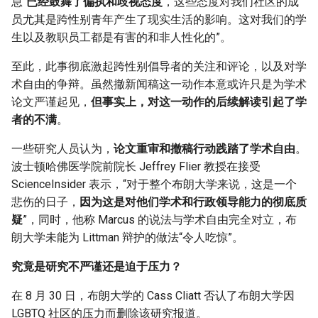
息“
已经鼓舞了偏执和歧视态度
，这些态度对我们社区的成
员尤其是跨性别青年产生了现实生活的影响。这对我们的学
生以及教职员工都是有害的和非人性化的”。
至此，此事彻底激起跨性别倡导者的关注和评论，以及对学
术自由的争辩。虽然撤新闻稿这一动作本意或许只是为学术
论文严谨起见，
但事实上，对这一动作的后续解读引起了学
者的不满
。
一些研究人员认为，
论文重审和撤稿行动践踏了学术自由
。
波士顿哈佛医学院前院长 Jeffrey Flier 教授在接受
ScienceInsider 表示，“对于整个布朗大学来说，这是一个
悲伤的日子，
因为这是对他们学术和行政领导能力的彻底质
疑
”，同时，他称 Marcus 的说法与学术自由完全对立，布
朗大学未能为 Littman 辩护的做法“令人吃惊”。
究竟是研究不严谨还是迫于压力？
在 8 月 30 日，布朗大学的 Cass Cliatt 否认了布朗大学因
LGBTQ 社区的压力而删除该研究报道。