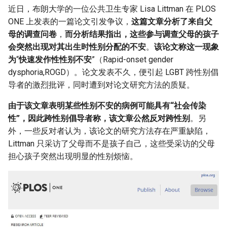
g
近日，布朗大学的一位公共卫生专家 Lisa Littman 在 PLOS
ONE 上发表的一篇论文引发争议，
这篇文章分析了来自父
s
母的调查问卷
，
而分析结果指出，这些参与调查父母的孩子
e
会突然出现对其出生时性别分配的不安
。
该论文称这一现象
为
“
快速发作性性别不安
”（Rapid-onset gender
a
dysphoria,ROGD）。论文发表不久，便引起 LGBT 跨性别倡
r
导者的激烈批评，同时遭到对论文研究方法的质疑。
c
由于该文章表明某些性别不安的病例可能具有“社会传染
h
性”，因此跨性别倡导者称，该文章公然反对跨性别
。另
外，一些反对者认为，该论文的研究方法存在严重缺陷，
Littman 只采访了父母而不是孩子自己，这些受采访的父母
担心孩子突然出现明显的性别烦恼。