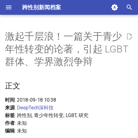
跨性别新闻档案
I
n
激起千层浪！一篇关于青少
正文
i
年性转变的论著，引起 LGBT
t
参考
群体、学界激烈争辩
i
摘要与附加信息
a
正文
附加信息 [Processed Page
l
Metadata]
i
时间
: 2018-09-18 10:38
来源
:
DeepTech深科技
z
标签
: 跨性别, 青少年性转变, LGBT, 研究
i
作者
: 未知
编辑
: 未知
n