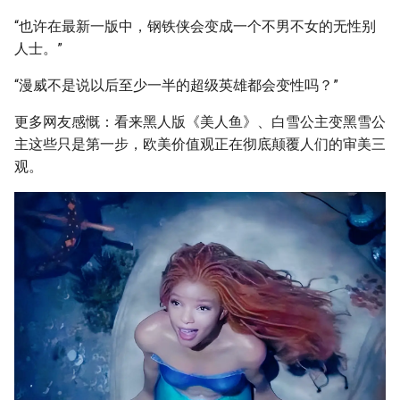
“也许在最新一版中，钢铁侠会变成一个不男不女的无性别
人士。”
“漫威不是说以后至少一半的超级英雄都会变性吗？”
更多网友感慨：看来黑人版《美人鱼》、白雪公主变黑雪公
主这些只是第一步，欧美价值观正在彻底颠覆人们的审美三
观。