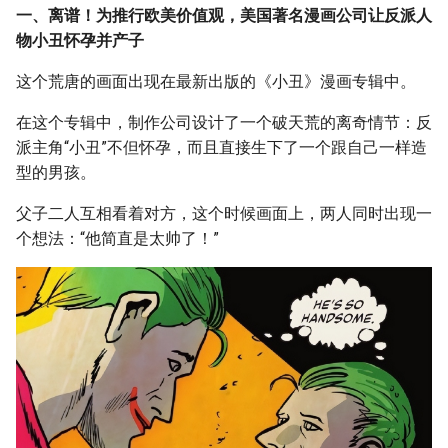
一、离谱！为推行欧美价值观，美国著名漫画公司让反派人
物小丑怀孕并产子
这个荒唐的画面出现在最新出版的《小丑》漫画专辑中。
在这个专辑中，制作公司设计了一个破天荒的离奇情节：反
派主角“小丑”不但怀孕，而且直接生下了一个跟自己一样造
型的男孩。
父子二人互相看着对方，这个时候画面上，两人同时出现一
个想法：“他简直是太帅了！”