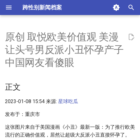
跨性别新闻档案
I
n
原创 取悦欧美价值观 美漫
正文
i
让头号男反派小丑怀孕产子
t
摘要与附加信息
中国网友看傻眼
i
附加信息 [Processed Page
a
Metadata]
正文
l
i
2023-01-08 15:54 来源:
星球吃瓜
z
发布于：重庆市
i
这张图片来自于美国漫画《小丑》最新一版：为了推行欧美
n
流行的正确价值观，居然让超级大反派小丑直接怀孕了。