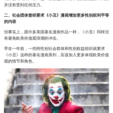
并没有受到任何压力。
二、社会团体曾经要求《小丑》漫画增加更多性别权利平等
的内容
但事实上，跟许多美国著名漫画作品一样，《小丑》同样没
有避免欧美价值观浪潮的冲击。
早在一年前，一些跨性别社会群体和性别权益组织就要求
《小丑》这样的著名漫画系列，应该加入更多体现欧美价值
观的情节和角色。