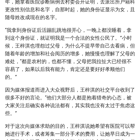
年，她拿着医院诊断病例去村委会开证明，去派出所户籍科
更改性别信息和名字，自那时起，她的身份证显示为女，且
随母姓改成现在的名字。
“我拿到身份证后活蹦乱跳地很开心，一晚上都没睡着，拿
到这个身份证，就证明我是一个合法的女性公民了。”小时
候，王梓淇也埋怨过父母，为什么不提早带自己去看病，但
随着年龄的增加和社会阅历的增多，她慢慢也理解了父母的
难处，“都是农村的，也都不懂，父母把我拉扯大已经很不
容易了，如果以后我有能力，肯定还是要好好孝顺他们
的。”
因为媒体报道而进入大众视野后，王梓淇的社交平台收到了
很多不好的言论。“他们大部分人都是抱着猎奇的心态，被
大家关注后确实各种说法都有，其实我也没有太过于焦虑这
些。”
对于这次向媒体求助的目的，王梓淇说她希望有医院可以帮
她进行手术，或者筹集一部分手术的费用，让她早日成为一