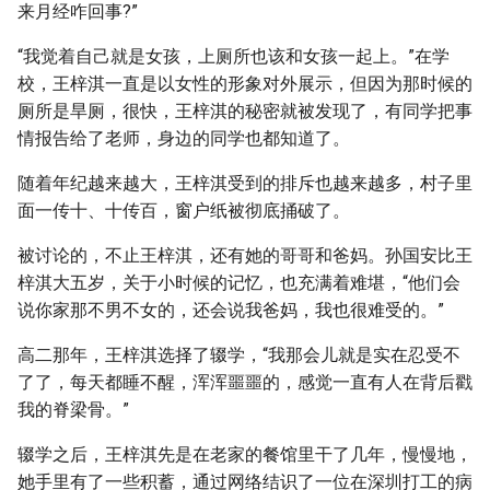
来月经咋回事?”
“我觉着自己就是女孩，上厕所也该和女孩一起上。”在学
校，王梓淇一直是以女性的形象对外展示，但因为那时候的
厕所是旱厕，很快，王梓淇的秘密就被发现了，有同学把事
情报告给了老师，身边的同学也都知道了。
随着年纪越来越大，王梓淇受到的排斥也越来越多，村子里
面一传十、十传百，窗户纸被彻底捅破了。
被讨论的，不止王梓淇，还有她的哥哥和爸妈。孙国安比王
梓淇大五岁，关于小时候的记忆，也充满着难堪，“他们会
说你家那不男不女的，还会说我爸妈，我也很难受的。”
高二那年，王梓淇选择了辍学，“我那会儿就是实在忍受不
了了，每天都睡不醒，浑浑噩噩的，感觉一直有人在背后戳
我的脊梁骨。”
辍学之后，王梓淇先是在老家的餐馆里干了几年，慢慢地，
她手里有了一些积蓄，通过网络结识了一位在深圳打工的病