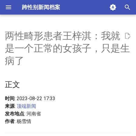
跨性别新闻档案
I
n
两性畸形患者王梓淇：我就
正文
i
是一个正常的女孩子，只是生
t
摘要与附加信息
病了
i
附加信息 [Processed Page
a
Metadata]
正文
l
i
时间
: 2023-08-22 17:33
来源
:
顶端新闻
z
发布地点
: 河南省
i
作者
: 杨雪情
n