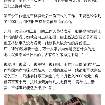
赔付后，王梓淇再次失业，“当时真是欲哭无泪，只有我自
己知道那种感觉。”
第三份工作也是王梓淇最后一份正式的工作，工资已经涨到
了4000元，但依旧没有避免被辞退的命运。
此前一位企业招工部门的工作人员曾表示，如果提前知道王
梓淇的情况，她就会向上级汇报，由上级决定要还是不要，
但王梓淇事先没有说明，她就将其以女性的身份招进
厂，“我们说难听一点，万一人家以为你是变态什么的是
吧，就像泰国**什么的，各有各的考虑是不是。”
被发现，被议论，被举报，被解聘。王梓淇三份“正式”的工
作均因为病情曝光而结束，此后的生活中，她很难再找到合
适的工作，只能靠打零工为生，每个月收入2000余元。房
租四百五十元、抗雄激素抑制剂六七百元……再除去生活
费，王梓淇只能勉强维持生活。