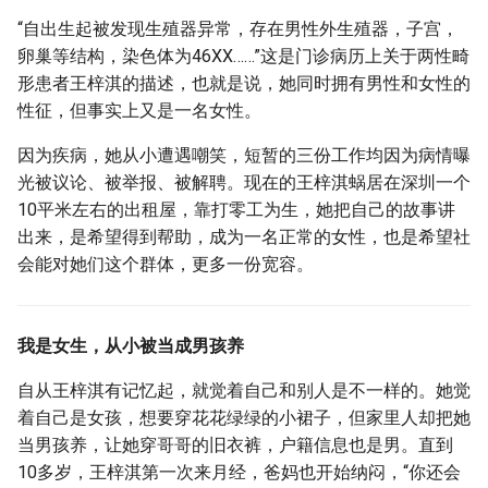
g
“自出生起被发现生殖器异常，存在男性外生殖器，子宫，
s
卵巢等结构，染色体为46XX……”这是门诊病历上关于两性畸
形患者王梓淇的描述，也就是说，她同时拥有男性和女性的
e
性征，但事实上又是一名女性。
a
因为疾病，她从小遭遇嘲笑，短暂的三份工作均因为病情曝
r
光被议论、被举报、被解聘。现在的王梓淇蜗居在深圳一个
10平米左右的出租屋，靠打零工为生，她把自己的故事讲
c
出来，是希望得到帮助，成为一名正常的女性，也是希望社
h
会能对她们这个群体，更多一份宽容。
我是女生，从小被当成男孩养
自从王梓淇有记忆起，就觉着自己和别人是不一样的。她觉
着自己是女孩，想要穿花花绿绿的小裙子，但家里人却把她
当男孩养，让她穿哥哥的旧衣裤，户籍信息也是男。直到
10多岁，王梓淇第一次来月经，爸妈也开始纳闷，“你还会