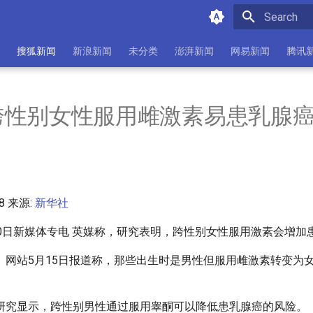
Initializing 
搜狐新闻
新浪新闻
未分类
澎湃新闻
网易新闻
腾讯
跨性别女性服用雌激素易患乳腺
58 来源:
新华社
20日新媒体专电 英媒称，研究表明，跨性别女性服用激素会增加
》网站5月15日报道称，那些出生时是男性但服用雌激素转变为
研究显示，跨性别男性通过服用睾酮可以降低患乳腺癌的风险。