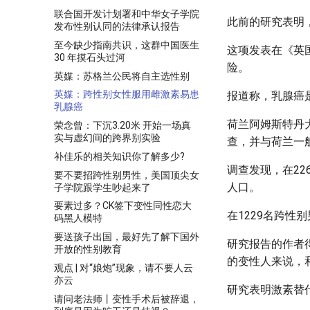
联合国开发计划署和中华女子学院
此前的研究表明
发布性别认同的法律承认报告
至今缺少指南共识，这群中国医生
这项发表在《英
30 年摸石头过河
险。
英媒：苏格兰公民将自主选性别
英媒：跨性别女性服用雌激素易患
报道称，乳腺癌是
乳腺癌
荷兰阿姆斯特丹
荣念曾：下沉3.20米 开始一场真
实与虚幻间的跨界别实验
查，并与荷兰一
补佳乐的相关知识你了解多少?
调查发现，在22
要不要招跨性别男性，美国顶尖女
人口。
子学院跟学生吵起来了
要素过多？CK签下变性同性恋大
在1229名跨
码黑人模特
要送孩子出国，最好先了解下国外
研究报告的作者
开放的性别教育
的变性人来说，
观点 | 对“娘炮”现象，请不要人云
亦云
研究表明激素替
请问老法师丨变性手术后被辞退，