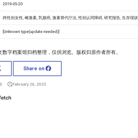
2019-05-20
跨性别女性, 雌激素, 乳腺癌, 激素替代疗法, 性别认同障碍, 研究报告, 生存现状
[Unknown type(update needed)]
文数字档案馆归档整理，仅供浏览。版权归原作者所有。
Share on
25
February 26, 2025