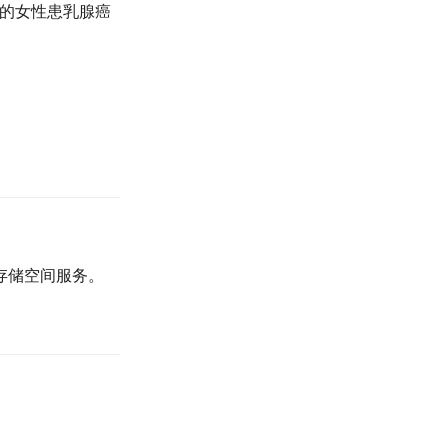
法的女性患乳腺癌
存储空间服务。