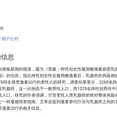
评论
” 用户公约
加信息
自搜狐新闻的报道，题为《英媒：跨性别女性服用雌激素易患乳
报》的信息，指出跨性别女性在服用雌激素后，乳腺癌的风险相
500名接受激素治疗的变性人的研究，调查结果显示，2260名跨
性乳腺癌，这一比例高于一般男性人口，而1229名跨性别男性中
性人口。研究的作者强调，尽管变性人患乳腺癌的绝对整体风险
士一样遵循筛查指南。文章还提到激素替代疗法与乳腺癌之间的
受激素治疗的相关信息。