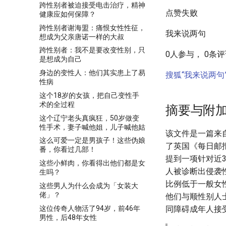
跨性别者被迫接受电击治疗，精神
点赞失败
健康应如何保障？
跨性别者谢海盟：痛恨女性性征，
我来说两句
想成为父亲唐诺一样的大叔
跨性别者：我不是要改变性别，只
0人参与， 0条
是想成为自己
身边的变性人：他们其实患上了易
搜狐“我来说两句
性病
这个18岁的女孩，把自己变性手
术的全过程
摘要与附
这个辽宁老头真疯狂，50岁做变
性手术，妻子喊他姐，儿子喊他姑
该文件是一篇来
这么可爱一定是男孩子！这些伪娘
了英国《每日邮
番，你看过几部！
提到一项针对近3
这些小鲜肉，你看得出他们都是女
人被诊断出侵袭
生吗？
比例低于一般女
这些男人为什么会成为「女装大
佬」？
他们与顺性别人
这位传奇人物活了94岁，前46年
同障碍成年人接
男性，后48年女性