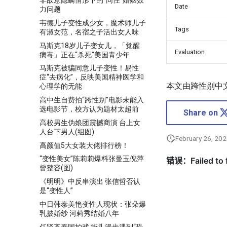
非故意隐瞒情形下的“同性”婚姻效
Date
力问题
韦德儿子变性成少女，魔术师儿子
Tags
有淑女范，名宿之子活出女人味
马斯克18岁儿子变女儿，「觉醒
Evaluation
病毒」正在“杀死”美国青少年
马斯克被骗同意儿子变性！易性
症“去病化”，反映美国精神医学和
本文由跨性别中
心理学的无能
高中生自费拍“跨性别”电影未能入
选电影节，校方认为题材太超前
Share on
高校男生伪娘团震撼商演 台上女
人台下男人(组图)
February 26, 20
高颜值5大女装大佬排行榜！
“变性美女”陈莉莉爆料张曼玉倪萍
曾整容(图)
《明明》中反串演出 张信哲否认
是“变性人”
中日韩泰美艳变性人现状：张朵爆
乳披婚纱 河莉秀结婚八年
任贤齐泰国拍戏 街头漫步遇到“恐