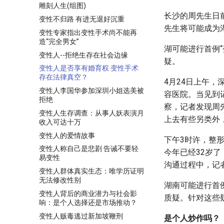
雕刻人生(组图)
长沙的周先生日
变性不归路 有进无退好沉重
先生将可能成为
变性专家指出变性手术尚不能再
造“完全男女”
湖可能进行首例
变性人--拒绝生存在社会边缘
疑。
变性人是否享有婚育权 变性手术
存在法律真空？
4月24日上午
变性人李国华参加深圳小姐选美被
容医院。当见到
拒绝
察，记者发现周
变性人生存调查：从事人妖表演月
上去有些另类外
收入可达十万
变性人的爱情故事
下午3时许，整
变性人称自己是悲剧 告诫不要轻
今年已经32岁
易变性
沟通过程中，记
变性人群体真实生态：唯学历证明
无法修改性别
湖南可能进行首
变性人背后的商业潜力与社会影
质疑。针对这些
响：是个人选择还是市场推动？
变性人贩毒逃过新加坡鞭刑
是个人炒作吗？