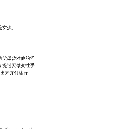
是女孩。
的父母曾对他的怪
有提过要做变性手
说出来并付诸行
了。