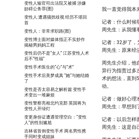
变性人输官司出法院又被捕 涉嫌
我一直觉得我本
妨碍公务罪(图)
变性人:遭遇骚扰歧视 经历不堪回
记者：什么时候
首
周先生：从我懂
变性人：非常求职路(图)
变性博士面对媒体指正不实炒作
记者：32岁了
揭秘男妈妈工程
周先生：原来经
变性后仍不是“女人” 江苏变性人术
后不“性福”
周先生介绍，他
变性手术医生的“心”与“术”
异行为指责过多
变性手术后美梦成真 “她“与她结婚
术的想法，直到
了
动。
变性是否太容易之解析篇 变性手
术变出一堆麻烦
记者：做好心理
变性警察亮相北约克郡 英国将为
周先生：早想到
变性人开绿灯
变更身份证遭遇管理空白：“变性
记者：以后怎样
人”的性别尴尬
周先生：这是自
吉林省首例变性手术 两名男性携
手同时变成姐妹