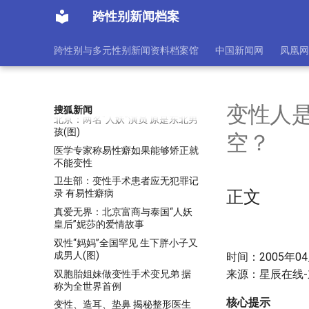
接受变性手术
跨性别新闻档案
出轨与出柜：名人丑闻背后的社会
现象解读
跨性别与多元性别新闻资料档案馆
中国新闻网
凤凰网
北京游客被强迫看人妖续：旅行社
称与此事无关
北京赴泰国游客被旅行社的导游强
迫看人妖表演
变性人
搜狐新闻
北京：两名“人妖”演员 原是东北男
孩(图)
空？
医学专家称易性癖如果能够矫正就
不能变性
卫生部：变性手术患者应无犯罪记
正文
录 有易性癖病
真爱无界：北京富商与泰国“人妖
皇后”妮莎的爱情故事
双性“妈妈”全国罕见 生下胖小子又
成男人(图)
时间：2005年04月
来源：星辰在线
双胞胎姐妹做变性手术变兄弟 据
称为全世界首例
核心提示
变性、造耳、垫鼻 揭秘整形医生