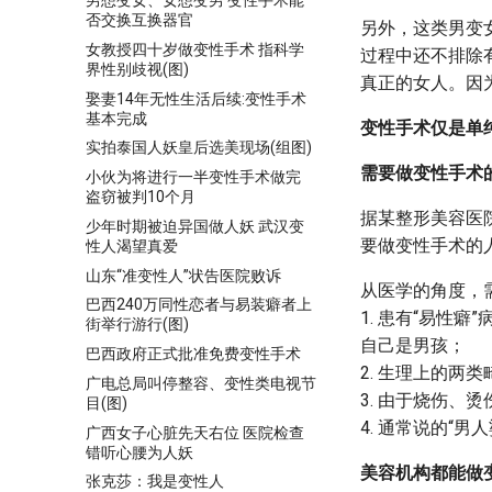
男想变女、女想变男 变性手术能
否交换互换器官
另外，这类男变
女教授四十岁做变性手术 指科学
过程中还不排除
界性别歧视(图)
真正的女人。因
娶妻14年无性生活后续:变性手术
基本完成
变性手术仅是单
实拍泰国人妖皇后选美现场(组图)
需要做变性手术
小伙为将进行一半变性手术做完
盗窃被判10个月
据某整形美容医
少年时期被迫异国做人妖 武汉变
要做变性手术的
性人渴望真爱
山东“准变性人”状告医院败诉
从医学的角度，
巴西240万同性恋者与易装癖者上
1. 患有“易性
街举行游行(图)
自己是男孩；
巴西政府正式批准免费变性手术
2. 生理上的
广电总局叫停整容、变性类电视节
3. 由于烧伤
目(图)
4. 通常说的“
广西女子心脏先天右位 医院检查
错听心腰为人妖
美容机构都能做
张克莎：我是变性人