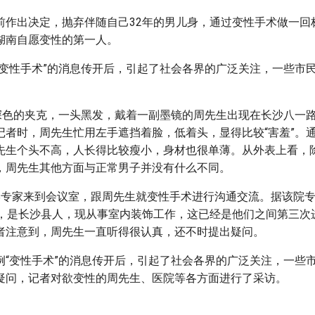
前作出决定，抛弃伴随自己32年的男儿身，通过变性手术做一回
湖南自愿变性的第一人。
“变性手术”的消息传开后，引起了社会各界的广泛关注，一些市
，深色的夹克，一头黑发，戴着一副墨镜的周先生出现在长沙八一
记者时，周先生忙用左手遮挡着脸，低着头，显得比较“害羞”。
先生个头不高，人长得比较瘦小，身材也很单薄。从外表上看，
，周先生其他方面与正常男子并没有什么不同。
形专家来到会议室，跟周先生就变性手术进行沟通交流。据该院
了，是长沙县人，现从事室内装饰工作，这已经是他们之间第三次
者注意到，周先生一直听得很认真，还不时提出疑问。
例“变性手术”的消息传开后，引起了社会各界的广泛关注，一些
疑问，记者对欲变性的周先生、医院等各方面进行了采访。