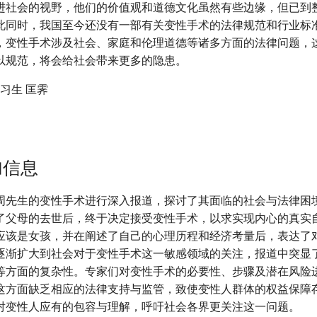
进社会的视野，他们的价值观和道德文化虽然有些边缘，但已到
此同时，我国至今还没有一部有关变性手术的法律规范和行业标
，变性手术涉及社会、家庭和伦理道德等诸多方面的法律问题，
以规范，将会给社会带来更多的隐患。
实习生 匡霁
加信息
周先生的变性手术进行深入报道，探讨了其面临的社会与法律困
了父母的去世后，终于决定接受变性手术，以求实现内心的真实
应该是女孩，并在阐述了自己的心理历程和经济考量后，表达了
逐渐扩大到社会对于变性手术这一敏感领域的关注，报道中突显
等方面的复杂性。专家们对变性手术的必要性、步骤及潜在风险
这方面缺乏相应的法律支持与监管，致使变性人群体的权益保障
对变性人应有的包容与理解，呼吁社会各界更关注这一问题。