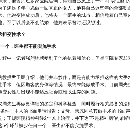
年来，他曾到过多家医院咨询，得知自己患上了一种叫“易性癖”
为了满足多年心愿做一回真正的女人，他将自己这些年的全部积
术。他说变性成功后，他将去一个陌生的城市，相信凭着自己室
地。至于以后会不会结婚，他则表示暂时还没想过。
承担变性术？
何一个，医生都不能实施手术
过程中，记者强烈地感受到了他的执着和信心，但是医院专家却
的教授尹卫民介绍，他们并非炒作，而是有能力承担这样的大手
性手术，但因顾客的身体等情况，最终未能做成手术。目前周先
他变女性后出现不能适应社会或难以生存的问题。
议周先生再做更详细的鉴定和科学检查，同时履行相关必备的法
个条件：本人的书面申请报告；父母、亲戚同意其做手术的书面
见；正规医院精神科经2年以上治疗，并下达“不是精神病”的诊
这5个环节缺少任何一个，医生都不能实施手术。