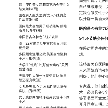
周先生说，近两
四川变性美女莉莉南充约会变性女
自己继续难受，
结为姐妹(图)
定决心做变性手
困在男人躯壳里的“女人”-她的变
以开辟一番新天
性故事(附图)
国内最大变性男子成功隆胸 服雌
医院是否有能力
激素10多年(图)
泰国普吉岛特色“人妖”表演
5个环节缺少任
图：22岁俊男反串古代美女 堪比
杨贵妃
在采访周先生的
观。
多国频发滥用公款 美国变性隆胸
手术可报销(图)
该整形美容医院
大学生“伪娘”上演“倩女幽魂” 只因
酷爱动漫
人来医院咨询变
天津变性人第一次接受采访 称只
别好，他们担心
想还原真我(图)
专家说，他们建
女儿身男儿心 九岁易性癖儿童作
客脱口秀(组图)
术，必须具备5
女子患假两性畸形在男友陪伴下做
签署书面同意意
手术
开具同意证明。