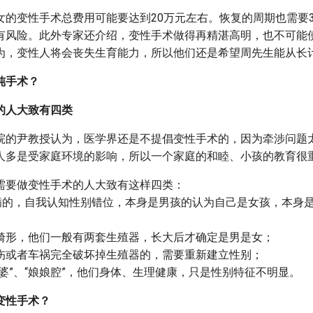
女的变性手术总费用可能要达到20万元左右。恢复的周期也需要
有风险。此外专家还介绍，变性手术做得再精湛高明，也不可能
为，变性人将会丧失生育能力，所以他们还是希望周先生能从长
纯手术？
的人大致有四类
院的尹教授认为，医学界还是不提倡变性手术的，因为牵涉问题
人多是受家庭环境的影响，所以一个家庭的和睦、小孩的教育很
需要做变性手术的人大致有这样四类：
癖”病的，自我认知性别错位，本身是男孩的认为自己是女孩，本身
两类畸形，他们一般有两套生殖器，长大后才确定是男是女；
、烫伤或者车祸完全破坏掉生殖器的，需要重新建立性别；
男人婆”、“娘娘腔”，他们身体、生理健康，只是性别特征不明显。
变性手术？