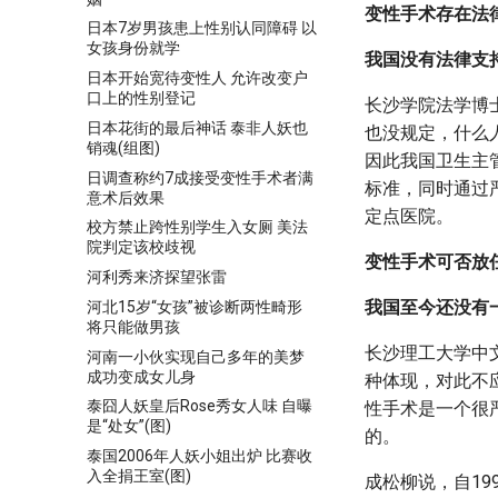
变性手术存在法
日本7岁男孩患上性别认同障碍 以
女孩身份就学
我国没有法律支
日本开始宽待变性人 允许改变户
口上的性别登记
长沙学院法学博
日本花街的最后神话 泰非人妖也
也没规定，什么
销魂(组图)
因此我国卫生主
日调查称约7成接受变性手术者满
标准，同时通过
意术后效果
定点医院。
校方禁止跨性别学生入女厕 美法
院判定该校歧视
变性手术可否放
河利秀来济探望张雷
我国至今还没有
河北15岁“女孩”被诊断两性畸形
将只能做男孩
长沙理工大学中
河南一小伙实现自己多年的美梦
成功变成女儿身
种体现，对此不
泰囧人妖皇后Rose秀女人味 自曝
性手术是一个很
是“处女”(图)
的。
泰国2006年人妖小姐出炉 比赛收
入全捐王室(图)
成松柳说，自19