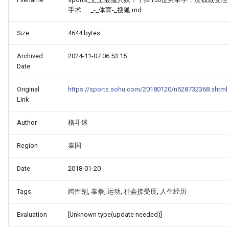
手术……_-_体育-_搜狐.md
Size
4644 bytes
Archived
2024-11-07 06:53:15
Date
Original
https://sports.sohu.com/20180120/n528732368.shtml
Link
Author
格斗迷
Region
泰国
Date
2018-01-20
Tags
跨性别, 泰拳, 运动, 社会接受度, 人生经历
Evaluation
[Unknown type(update needed)]