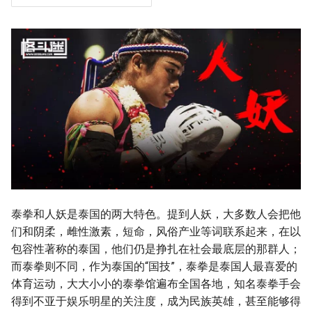
g
s
e
a
r
c
h
泰拳和人妖是泰国的两大特色。提到人妖，大多数人会把他
们和阴柔，雌性激素，短命，风俗产业等词联系起来，在以
包容性著称的泰国，他们仍是挣扎在社会最底层的那群人；
而泰拳则不同，作为泰国的“国技”，泰拳是泰国人最喜爱的
体育运动，大大小小的泰拳馆遍布全国各地，知名泰拳手会
得到不亚于娱乐明星的关注度，成为民族英雄，甚至能够得