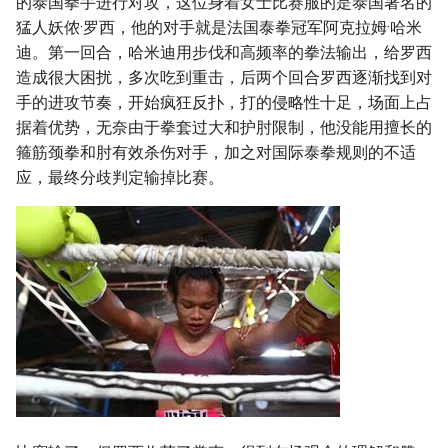
的泰国拳手进行对攻，这位身着女士比赛服的是泰国著名的
猛人妖侬·罗西，他的对手就是法国泰拳冠军阿克拉姆·哈米
迪。第一回合，哈米迪用步伐和高频率的拳法输出，给罗西
造成很大困扰，多次吃到重击，后两个回合罗西逐渐找到对
手的进攻节奏，开始疯狂反扑，打的侵略性十足，场面上占
据着优势，无奈由于拳套过大和护肘限制，他没能用擅长的
箍筋颈拳和肘有效杀伤对手，加之对国际泰拳规则的不适
应，最终分歧判定输掉比赛。