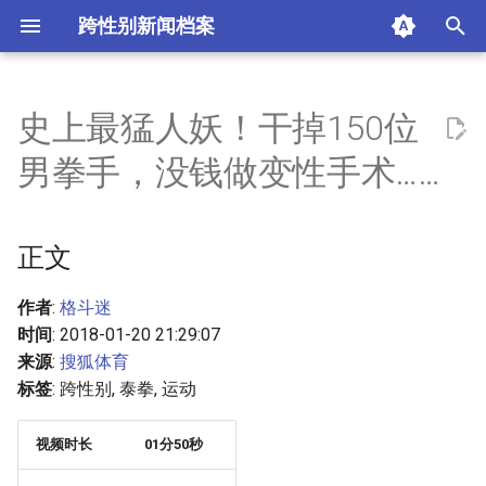
跨性别新闻档案
I
n
史上最猛人妖！干掉150位
正文
i
男拳手，没钱做变性手术……
t
摘要与附加信息
i
正文
附加信息 [Processed Page
a
Metadata]
l
作者
:
格斗迷
时间
: 2018-01-20 21:29:07
i
来源
:
搜狐体育
z
标签
: 跨性别, 泰拳, 运动
i
视频时长
01分50秒
n