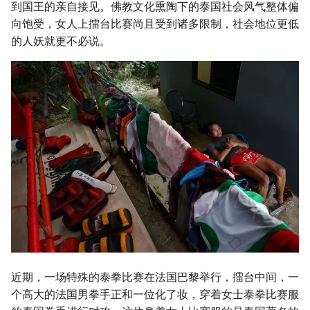
到国王的亲自接见。佛教文化熏陶下的泰国社会风气整体偏
向饱受，女人上擂台比赛尚且受到诸多限制，社会地位更低
的人妖就更不必说。
近期，一场特殊的泰拳比赛在法国巴黎举行，擂台中间，一
个高大的法国男拳手正和一位化了妆，穿着女士泰拳比赛服