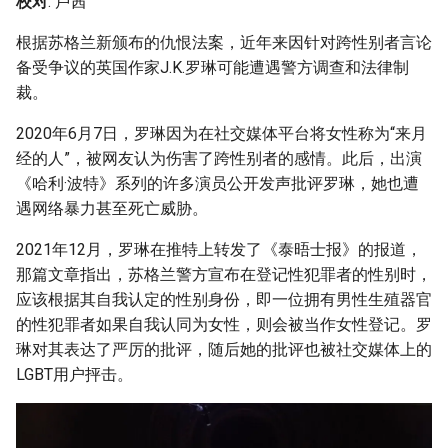
校对
: 卢茜
g
根据苏格兰新颁布的仇恨法案，近年来因针对跨性别者言论
s
备受争议的英国作家J.K.罗琳可能遭遇警方调查和法律制
e
裁。
a
2020年6月7日，罗琳因为在社交媒体平台将女性称为“来月
经的人”，被网友认为伤害了跨性别者的感情。此后，出演
r
《哈利·波特》系列的许多演员公开发声批评罗琳，她也遭
c
遇网络暴力甚至死亡威胁。
h
2021年12月，罗琳在推特上转发了《泰晤士报》的报道，
那篇文章指出，苏格兰警方宣布在登记性犯罪者的性别时，
应该根据其自我认定的性别身份，即一位拥有男性生殖器官
的性犯罪者如果自我认同为女性，则会被当作女性登记。罗
琳对其表达了严厉的批评，随后她的批评也被社交媒体上的
LGBT用户抨击。