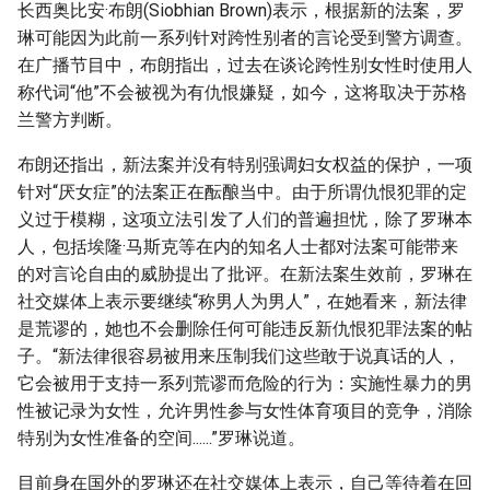
长西奥比安·布朗(Siobhian Brown)表示，根据新的法案，罗
琳可能因为此前一系列针对跨性别者的言论受到警方调查。
在广播节目中，布朗指出，过去在谈论跨性别女性时使用人
称代词“他”不会被视为有仇恨嫌疑，如今，这将取决于苏格
兰警方判断。
布朗还指出，新法案并没有特别强调妇女权益的保护，一项
针对“厌女症”的法案正在酝酿当中。由于所谓仇恨犯罪的定
义过于模糊，这项立法引发了人们的普遍担忧，除了罗琳本
人，包括埃隆·马斯克等在内的知名人士都对法案可能带来
的对言论自由的威胁提出了批评。在新法案生效前，罗琳在
社交媒体上表示要继续“称男人为男人”，在她看来，新法律
是荒谬的，她也不会删除任何可能违反新仇恨犯罪法案的帖
子。“新法律很容易被用来压制我们这些敢于说真话的人，
它会被用于支持一系列荒谬而危险的行为：实施性暴力的男
性被记录为女性，允许男性参与女性体育项目的竞争，消除
特别为女性准备的空间......”罗琳说道。
目前身在国外的罗琳还在社交媒体上表示，自己等待着在回