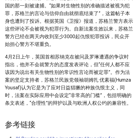
国的那一刻被逮捕。“如果对生物性别的准确描述被视为犯
罪，苏格兰的言论与信仰自由就彻底结束了”，这篇帖子本
身也遭到了投诉。根据英国《卫报》报道，苏格兰警方表示
这些评论不会被视为犯罪行为。自新法案生效以来，苏格兰
警方已经在两天内收到至少3000起仇恨犯罪投诉，民众开
始担心警方不堪重负。
4月2日上午，英国首相苏纳克在被问及罗琳遭遇的争议时
指出，他并不会就警方的态度发表评论，但“任何人都不应
该因为说出有关生物性别的常识性言论而被定罪”。作为法
案的坚定支持者，苏格兰民族党领袖胡姆扎·优素福(Humza
Yousaf)认为它是为了应对日益猖獗的种族仇恨主义，同
时，法案在实际应用中会设定“非常高的门槛”，包括明确的
条文表述，“合理性”的辩护以及与欧洲人权公约的兼容性。
参考链接