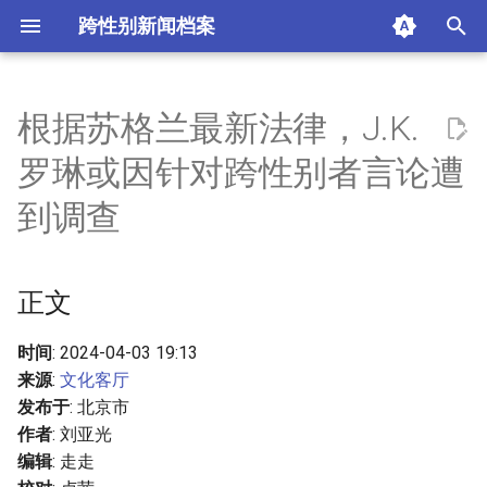
跨性别新闻档案
I
n
根据苏格兰最新法律，J.K.
正文
i
罗琳或因针对跨性别者言论遭
t
参考链接
到调查
i
摘要与附加信息
a
正文
附加信息 [Processed Page
l
Metadata]
i
时间
: 2024-04-03 19:13
来源
:
文化客厅
z
发布于
: 北京市
i
作者
: 刘亚光
编辑
: 走走
n