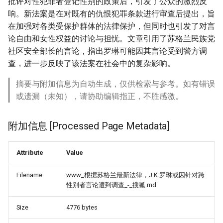
批评对性犯罪者登记性别的政策后，引发了公众的激烈反
响。新法案是在对既有的仇恨犯罪条款进行审查后提出，旨
在加强对各类受保护群体的法律保护，但同时也引发了对言
论自由和女性权益的讨论与担忧。文章引用了苏格兰民族党
社区安全部长的言论，指出罗琳可能因其言论受到警方调
查，进一步反映了该法案在社会中的复杂影响。
摘要与附加信息为自动生成，仅供检索与参考。如有错误
或遗漏（未知），请协助编辑指正，不胜感激。
附加信息 [Processed Page Metadata]
Attribute
Value
Filename
www_根据苏格兰最新法律，J.K.罗琳或因针对跨
性别者言论遭到调查_-_搜狐.md
Size
4776 bytes