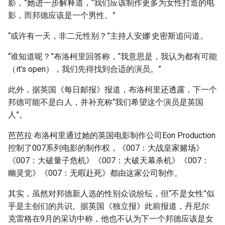
影，”她进一步解释道，“我们应该制作更多为女性打造的电
影，而邦德应该是一个男性。”
“或许有一天，非二元性别？”主持人安娜·史密斯追问道。
“谁知道呢？”布洛柯里回答称，“我意思是，我认为都有可能
（it's open），我们先得找到合适的演员。”
此外，据英国《每日邮报》报道，布洛柯里还透露，下一个
邦德可能不是白人，并补充称“我们希望这个演员是英国
人”。
芭芭拉·布洛柯里通过她的英国电影制作公司Eon Production
控制了007系列电影的制作权，《007：大战皇家赌场》
《007：大破量子危机》《007：大破天幕杀机》《007：
幽灵党》《007：无暇赴死》都由这家公司制作。
其实，虽然对邦德新人选的性别众说纷纭，但“不是女性”似
乎是主创们的共识。据英国《独立报》此前报道，丹尼尔·
克雷格在9月的采访中称，他也不认为下一个邦德应该是女