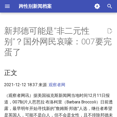
跨性别新闻档案
I
n
新邦德可能是“非二元性
正文
i
别”？国外网民哀嚎：007要完
t
摘要与附加信息
蛋了
i
附加信息 [Processed Page
a
Metadata]
正文
l
i
2021-12-12 18:37 来源:
观察者网
z
（观察者网讯）据美国福克斯新闻网当地时间12月11日报
道，007制片人芭芭拉·布洛柯里（Barbara Broccoli）日前透
i
露，最早明年开始寻找新的“詹姆斯·邦德”人选，继任者希望
n
是英国人，可能不是白人，但不会是女性，且不排除邦德未