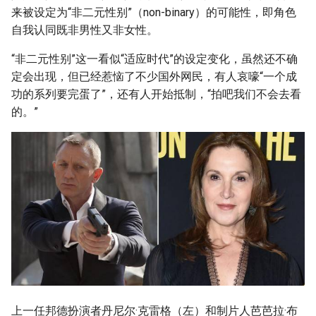
g
来被设定为“非二元性别”（non-binary）的可能性，即角色
自我认同既非男性又非女性。
s
“非二元性别”这一看似“适应时代”的设定变化，虽然还不确
e
定会出现，但已经惹恼了不少国外网民，有人哀嚎“一个成
a
功的系列要完蛋了”，还有人开始抵制，“拍吧我们不会去看
的。”
r
c
h
上一任邦德扮演者丹尼尔·克雷格（左）和制片人芭芭拉·布