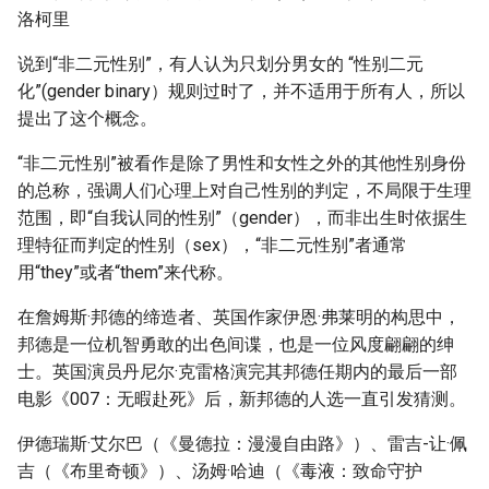
洛柯里
说到“非二元性别”，有人认为只划分男女的 “性别二元
化”(gender binary）规则过时了，并不适用于所有人，所以
提出了这个概念。
“非二元性别”被看作是除了男性和女性之外的其他性别身份
的总称，强调人们心理上对自己性别的判定，不局限于生理
范围，即“自我认同的性别”（gender），而非出生时依据生
理特征而判定的性别（sex），“非二元性别”者通常
用“they”或者“them”来代称。
在詹姆斯·邦德的缔造者、英国作家伊恩·弗莱明的构思中，
邦德是一位机智勇敢的出色间谍，也是一位风度翩翩的绅
士。英国演员丹尼尔·克雷格演完其邦德任期内的最后一部
电影《007：无暇赴死》后，新邦德的人选一直引发猜测。
伊德瑞斯·艾尔巴（《曼德拉：漫漫自由路》）、雷吉-让·佩
吉（《布里奇顿》）、汤姆·哈迪（《毒液：致命守护