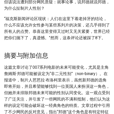
但该说法遭到部分网民质疑：就事论事，说邦德就说邦德，
为什么扯制片人性别？
“福克斯新闻评论区现状：人们在这里下着老掉牙的结论，
什么不应该允许女性参与某些系列片的决策，还几乎得到了
所有人的点赞。恭喜这里变得又过时又无关紧要，世界已经
把你们抛下了，真遗憾。”然而，这条评论还被踩了8下。
摘要与附加信息
这篇文章讨论了007系列电影的未来可能变化，尤其是主角
詹姆斯·邦德可能被设定为“非二元性别”（non-binary）。在
报道中，制片人芭芭拉·布洛柯里表示，虽然新邦德的选角
即将开始，并且希望能够找到一位英国人来扮演这一角色，
但她并未排除邦德未来可能的性别认同变化。这一观点受到
了广泛关注，并引发了一些网民的不满和抵制，他们认为这
样的设定可能会破坏这一经典角色的特质。文章过程中引用
了不少网民的反对意见，指出“邦德”这个角色是有特定特征