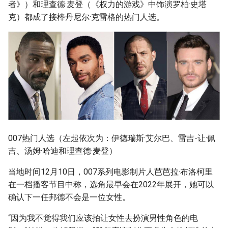
者》）和理查德·麦登（《权力的游戏》中饰演罗柏·史塔
克）都成了接棒丹尼尔·克雷格的热门人选。
007热门人选（左起依次为：伊德瑞斯·艾尔巴、雷吉-让·佩
吉、汤姆·哈迪和理查德·麦登）
当地时间12月10日，007系列电影制片人芭芭拉·布洛柯里
在一档播客节目中称，选角最早会在2022年展开，她可以
确认下一任邦德不会是一位女性。
“因为我不觉得我们应该拍让女性去扮演男性角色的电