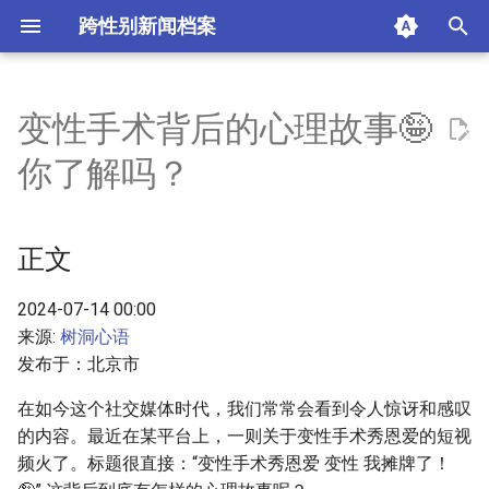
跨性别新闻档案
I
n
变性手术背后的心理故事🤪
正文
i
你了解吗？
t
摘要与附加信息
i
正文
附加信息 [Processed Page
a
Metadata]
l
2024-07-14 00:00
来源:
树洞心语
i
发布于：北京市
z
在如今这个社交媒体时代，我们常常会看到令人惊讶和感叹
i
的内容。最近在某平台上，一则关于变性手术秀恩爱的短视
频火了。标题很直接：“变性手术秀恩爱 变性 我摊牌了！
n