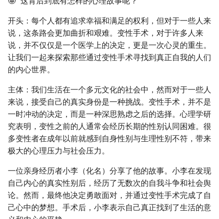
🤪” 这背后到底有怎样的心理故事呢？
g
开头：每个人都有追求幸福和满足的权利，但对于一些人来
s
说，这条路会更加曲折和艰难。变性手术，对于许多人来
e
说，并不仅仅是一个医学上的决定，更是一次心灵的重生。
让我们一起来探索那些通过变性手术寻找到真正自我的人们
a
的内心世界。
r
主体：我们生活在一个多元文化的社会中，然而对于一些人
c
来说，接受自己的真实身份是一种挑战。变性手术，并不是
h
一时冲动的决定，而是一种深思熟虑之后的选择。心理学研
究表明，变性之前的人通常会经历长期的性别认同困难。很
多变性者在成年以前就感到自身性别与生理性别不符，带来
极大的心理压力与社会压力。
一位亲身经历者小李（化名）分享了他的故事。小李在发现
自己内心的真实性别后，经历了无数次的自我斗争和社会舆
论。然而，最终他决定勇敢面对，并通过变性手术完成了自
己心中的梦想。手术后，小李表示自己真正找到了生活的意