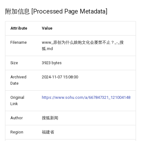
附加信息 [Processed Page Metadata]
Attribute
Value
Filename
www_原创为什么娘炮文化会屡禁不止？_-_搜
狐.md
Size
3923 bytes
Archived
2024-11-07 15:08:00
Date
Original
https://www.sohu.com/a/667847321_121004148
Link
Author
搜狐新闻
Region
福建省