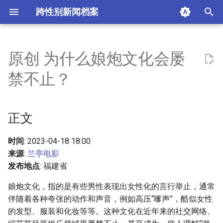
跨性别新闻档案
I
n
原创 为什么娘炮文化会屡
正文
i
禁不止？
t
摘要与附加信息
i
正文
附加信息 [Processed Page
a
Metadata]
l
时间
: 2023-04-18 18:00
来源
:
兰亭电影
i
发布地点
: 福建省
z
娘炮文化，指的是有些男性表现出女性化的言行举止，通常
i
伴随着各种夸张的动作和声音，例如高压“嗲声”，酷似女性
的发型、服装和化妆等等。这种文化在近年来的社交网络、
n