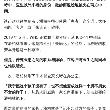
峙中，医生以外来者的身份，微妙而尴尬地被夹在两方中
间。
谈起这些跨性别者，潘柏林很少使用「患者」这个词，大多
都以「客户」或「来诊者」称呼。
2019 年 5 月，WHO 正式将「易性症」从 ICD-11 中移除，
在潘柏林看来，这是跨性别「去病化」的必然，而称呼的改
变本身也是一种尊重。
但是，传统医患之间的联系与隐喻，在客户与医生之间同样
也难以避免。
一次，潘柏林刚下手术就被家长堵在办公室。
「我宁愿这个孩子没有了，也不想他变成这样一个男不男女
不女的样子！」
从恳求到威胁，家长声泪俱下，差点就要给
潘柏林跪下。
面对眼前崩溃的家长，潘柏林甚至记不起对方的孩子，究竟