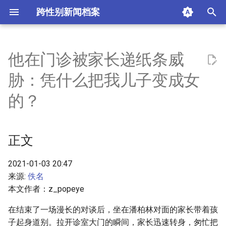
跨性别新闻档案
I
n
他在门诊被家长递纸条威
正文
i
胁：凭什么把我儿子变成女
t
摘要与附加信息
的？
i
附加信息 [Processed Page
a
Metadata]
正文
l
i
2021-01-03 20:47
来源:
佚名
z
本文作者：z_popeye
i
在结束了一场漫长的对谈后，坐在潘柏林对面的家长带着孩
n
子起身道别。拉开诊室大门的瞬间，家长迅速转身，匆忙把