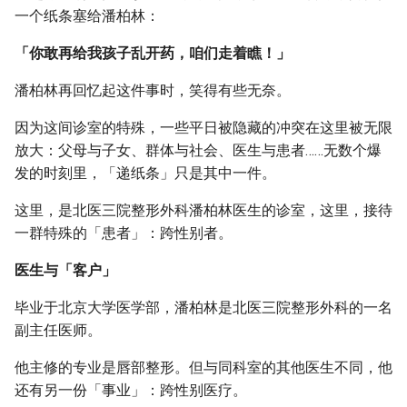
g
一个纸条塞给潘柏林：
s
「你敢再给我孩子乱开药，咱们走着瞧！」
e
潘柏林再回忆起这件事时，笑得有些无奈。
a
因为这间诊室的特殊，一些平日被隐藏的冲突在这里被无限
r
放大：父母与子女、群体与社会、医生与患者……无数个爆
发的时刻里，「递纸条」只是其中一件。
c
h
这里，是北医三院整形外科潘柏林医生的诊室，这里，接待
一群特殊的「患者」：跨性别者。
医生与「客户」
毕业于北京大学医学部，潘柏林是北医三院整形外科的一名
副主任医师。
他主修的专业是唇部整形。但与同科室的其他医生不同，他
还有另一份「事业」：跨性别医疗。