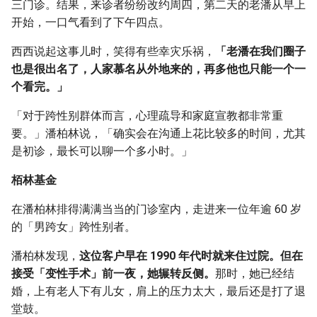
三门诊。结果，来诊者纷纷改约周四，第二天的老潘从早上
开始，一口气看到了下午四点。
西西说起这事儿时，笑得有些幸灾乐祸，
「老潘在我们圈子
也是很出名了，人家慕名从外地来的，再多他也只能一个一
个看完。」
「对于跨性别群体而言，心理疏导和家庭宣教都非常重
要。」潘柏林说，「确实会在沟通上花比较多的时间，尤其
是初诊，最长可以聊一个多小时。」
栢林基金
在潘柏林排得满满当当的门诊室内，走进来一位年逾 60 岁
的「男跨女」跨性别者。
潘柏林发现，
这位客户早在 1990 年代时就来住过院。但在
接受「变性手术」前一夜，她辗转反侧。
那时，她已经结
婚，上有老人下有儿女，肩上的压力太大，最后还是打了退
堂鼓。