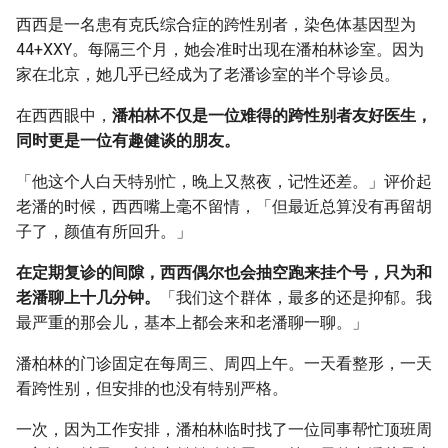
西西是一名患有克氏综合症的跨性别者，染色体基因型为
44+XXY。每隔三个月，她会准时出现在潘柏林诊室。因为
家在北京，她几乎已经成为了老潘诊室的半个导诊员。
在西西眼中，
潘柏林不仅是一位难得的跨性别者友好医生，
同时更是一位有趣健谈的朋友。
「他这个人白天特别忙，晚上又熬夜，记性还差。」评价起
老潘的时候，西西嘴上毫不留情，「但最近总算没有再留胡
子了，颜值有所回升。」
在定期复诊的间隙，西西偶尔也会抽空跑来挂个号，只为和
老潘聊上十几分钟。
「我们这个群体，最多的还是抑郁。我
最严重的那会儿，基本上都会来和老潘聊一聊。」
潘柏林的门诊固定在每周三、周四上午。一天看整形，一天
看跨性别，但安排的也没有特别严格。
一次，因为工作安排，潘柏林临时找了一位同事帮忙顶班周