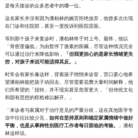
是每天接诊的众多患者中的哪一位。
这名家长并没有因为潘柏林的婉言拒绝放弃，他曾多次出现
在门诊和住院部，甚至一度投诉到医院层面。
等到那个孩子来复诊时，潘柏林终于对上号。最终，他以
「骨密度偏低」为由暂停了激素的医嘱，尽管这种情况完全
可以通过治疗来降低影响，
「但我更担心的是家长情绪更失
控，对孩子来说可能适得其反。」
时常会有家长像这样，背着孩子悄悄来诊室，苦口婆心地希
望潘柏林能把孩子劝回去。尽管需要花费大量时间解释，他
们所希望的「扭转」并不现实甚至危害更大，「但传统文化
和固有思想的桎梏难以解开。」
「来诊者与家属对于治疗意见的严重分歧，这在其他医学专
业中往往比较少见，
如何在坚持原则和稳定家属情绪中做好
平衡，也是从事跨性别医疗工作者每日面临的考验。
」潘柏
林这样说。