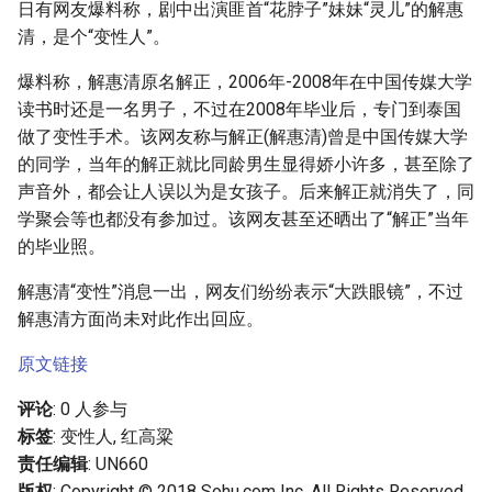
日有网友爆料称，剧中出演匪首“花脖子”妹妹“灵儿”的解惠
g
清，是个“变性人”。
s
爆料称，解惠清原名解正，2006年-2008年在中国传媒大学
e
读书时还是一名男子，不过在2008年毕业后，专门到泰国
a
做了变性手术。该网友称与解正(解惠清)曾是中国传媒大学
的同学，当年的解正就比同龄男生显得娇小许多，甚至除了
r
声音外，都会让人误以为是女孩子。后来解正就消失了，同
c
学聚会等也都没有参加过。该网友甚至还晒出了“解正”当年
的毕业照。
h
解惠清“变性”消息一出，网友们纷纷表示“大跌眼镜”，不过
解惠清方面尚未对此作出回应。
原文链接
评论
: 0 人参与
标签
: 变性人, 红高粱
责任编辑
: UN660
版权
: Copyright © 2018 Sohu.com Inc. All Rights Reserved.