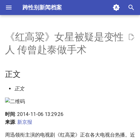
跨性别新闻档案
I
n
《红高粱》女星被疑是变性
正文
i
人 传曾赴泰做手术
t
摘要与附加信息
i
正文
附加信息 [Processed Page
a
Metadata]
l
正文
i
z
时间
: 2014-11-06 13:29:26
来源
:
新京报
i
n
周迅领衔主演的电视剧《红高粱》正在各大电视台热播。近