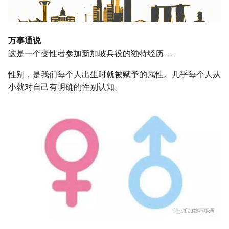
g
s
万事通说
e
这是一个变性者参加新加坡兵役的独特经历……
a
性别，是我们每个人出生时就被赋予的属性。几乎每个人从
r
小就对自己有明确的性别认知。
c
h