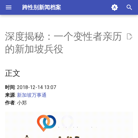
跨性别新闻档案
I
n
深度揭秘：一个变性者亲历
正文
i
的新加坡兵役
t
勿入男性世界的跨性别者
i
正文
特殊的经历
a
摘要与附加信息
l
时间
: 2018-12-14 13:07
来源
:
新加坡万事通
i
附加信息 [Processed Page
作者
: 小郑
z
Metadata]
i
n