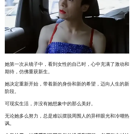
她第一次从镜子中，看到女性的自己时，心中充满了激动和
期待，仿佛重获新生。
她决定重新开始，带着新的身份和新的希望，迈向人生的新
阶段。
可现实生活，并没有她想象中的那么美好。
无论她多么努力，总是难以摆脱周围人的异样眼光和冷嘲热
讽。