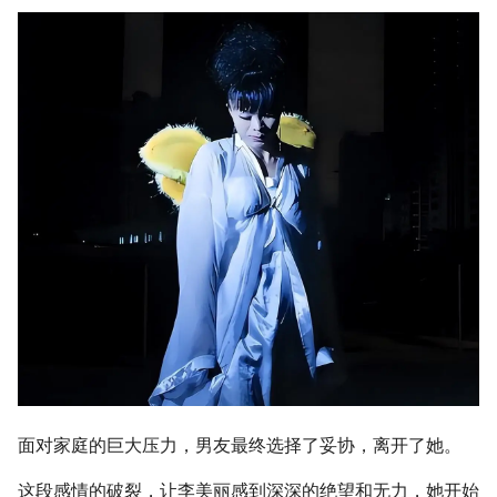
面对家庭的巨大压力，男友最终选择了妥协，离开了她。
这段感情的破裂，让李美丽感到深深的绝望和无力，她开始