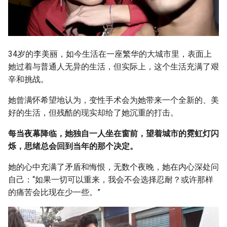
34岁的李美丽，如今生活在一座繁华的大城市里，表面上
她过着与普通人无异的生活，但实际上，这个生活充满了艰
辛和挑战。
她曾满怀希望地认为，变性手术会为她带来一个全新的、美
好的生活，但残酷的现实却给了她沉重的打击。
每当夜幕降临，她独自一人坐在窗前，望着城市的霓虹灯闪
烁，思绪总会回到当年的那个决定。
她的心中充满了矛盾和悔恨，无数个夜晚，她在内心深处问
自己：“如果一切可以重来，我会不会选择忍耐？或许那样
的痛苦会比现在少一些。”