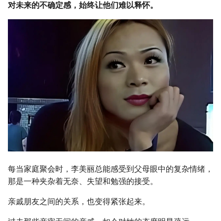
对未来的不确定感，始终让他们难以释怀。
每当家庭聚会时，李美丽总能感受到父母眼中的复杂情绪，
那是一种夹杂着无奈、失望和勉强的接受。
亲戚朋友之间的关系，也变得紧张起来。