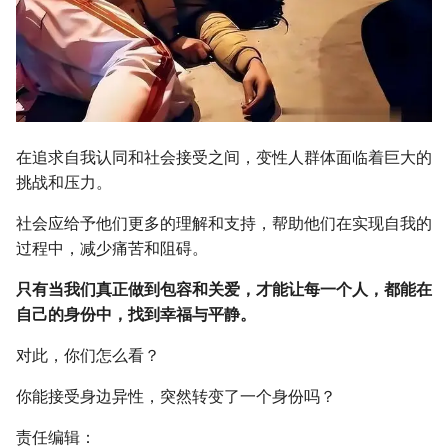
在追求自我认同和社会接受之间，变性人群体面临着巨大的
挑战和压力。
社会应给予他们更多的理解和支持，帮助他们在实现自我的
过程中，减少痛苦和阻碍。
只有当我们真正做到包容和关爱，才能让每一个人，都能在
自己的身份中，找到幸福与平静。
对此，你们怎么看？
你能接受身边异性，突然转变了一个身份吗？
责任编辑：