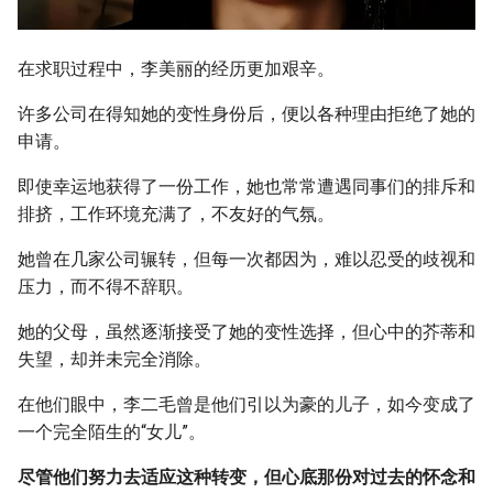
在求职过程中，李美丽的经历更加艰辛。
许多公司在得知她的变性身份后，便以各种理由拒绝了她的
申请。
即使幸运地获得了一份工作，她也常常遭遇同事们的排斥和
排挤，工作环境充满了，不友好的气氛。
她曾在几家公司辗转，但每一次都因为，难以忍受的歧视和
压力，而不得不辞职。
她的父母，虽然逐渐接受了她的变性选择，但心中的芥蒂和
失望，却并未完全消除。
在他们眼中，李二毛曾是他们引以为豪的儿子，如今变成了
一个完全陌生的“女儿”。
尽管他们努力去适应这种转变，但心底那份对过去的怀念和