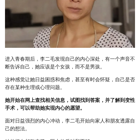
进入青春期后，李二毛发现自己的内心深处，有一个声音不
断告诉自己，她应该是个女孩，而不是男孩。
这种感觉让她日益困惑和焦虑，甚至有时会怀疑，自己是否
存在某种生理或心理问题。
她开始在网上查找相关信息，试图找到答案，并了解到变性
手术，可以帮助她实现内心的愿望。
面对日益强烈的内心冲动，李二毛开始向家人和朋友透露自
己的想法。