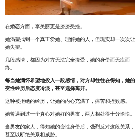
在婚恋方面，李美丽更是屡屡受挫。
她渴望找到一个真正爱她、理解她的人，但现实却一次次让
她失望。
几段感情，都因为对方无法完全接受，她的身份而无疾而
终。
每当她满怀希望地投入一段感情，对方却往往在得知，她的
变性经历后态度冷淡，甚至选择离开。
这种被拒绝的经历，让她的内心充满了，痛苦和挫败感。
她曾遇到过一个真心对她好的男友，两人相处得十分愉快。
当男友的家人，得知她的变性身份后，强烈反对这段关系，
甚至以断绝关系相威胁。