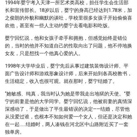
1994年婴宁考入天津一所艺术类高校，担任学生会生活部
长和宣传部长。18岁以后，婴宁的身高已经达到1.78米，加
之俊朗的外貌和幽默的谈吐，学校里很多女孩子开始偷偷喜
欢他，甚至有一些人主动约婴宁去看电影和吃饭。
婴宁回忆说，他和女孩子牵手和拥抱，但感觉始终是错位
的，当时的他并不知道自己的性取向出了问题，他不停地换
女友，只是想找一个他真心爱的人。
1998年大学毕业后，婴宁先后从事过建筑装饰设计师、平
面广告设计师和游戏形象设计师，后来开始到各高校教书，
生活稳定，收入也很可观。就在那时，婴宁结婚了。
“她敏感、纯真，我当时认为她是带我走出地狱的天使。”婴
宁的前妻是他的大学同学。婴宁回忆说，他被前妻的真情深
深感动了，于是做出了平生最错误的决定——结婚，尽管他
从没爱过谁，也根本不知如何爱一个女人，但还是决定和她
在一起……结婚时，两人凑钱在河北区中山路附近买了一套
独单房。