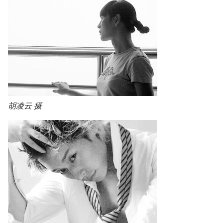
g
s
e
a
r
c
胡凌云 摄
h