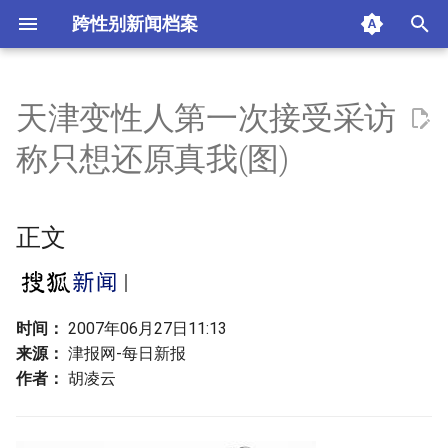
跨性别新闻档案
I
n
天津变性人第一次接受采访
正文
i
称只想还原真我(图)
t
天津首位公开接受媒体采访的
变性人婴宁
i
正文
a
童年
l
婚姻
i
时间：
2007年06月27日11:13
来源：
津报网-每日新报
z
摘要与附加信息
作者：
胡凌云
i
附加信息 [Processed Page
n
Metadata]