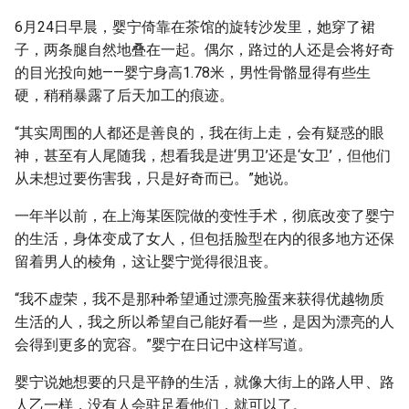
6月24日早晨，婴宁倚靠在茶馆的旋转沙发里，她穿了裙
子，两条腿自然地叠在一起。偶尔，路过的人还是会将好奇
的目光投向她——婴宁身高1.78米，男性骨骼显得有些生
硬，稍稍暴露了后天加工的痕迹。
“其实周围的人都还是善良的，我在街上走，会有疑惑的眼
神，甚至有人尾随我，想看我是进‘男卫’还是‘女卫’，但他们
从未想过要伤害我，只是好奇而已。”她说。
一年半以前，在上海某医院做的变性手术，彻底改变了婴宁
的生活，身体变成了女人，但包括脸型在内的很多地方还保
留着男人的棱角，这让婴宁觉得很沮丧。
“我不虚荣，我不是那种希望通过漂亮脸蛋来获得优越物质
生活的人，我之所以希望自己能好看一些，是因为漂亮的人
会得到更多的宽容。”婴宁在日记中这样写道。
婴宁说她想要的只是平静的生活，就像大街上的路人甲、路
人乙一样，没有人会驻足看他们，就可以了。