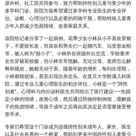
尿外科、社工部共同参与，致力帮助跨性别儿童与青少年的
多学科门诊。医院方面希望通过多学科专业医生的专业评
估、诊断、心理治疗以及必要的药物干预，帮助特殊儿童青
少年人群减少负面情绪、改善家庭关系。
该院给记者分享了一起病例。花季少女小林从小不喜欢穿裙
子，不爱留长发，而喜欢和男生们一起聊汽车、玩变形金刚
等，被人称为“假小子”。小林所在班级外出交流，学校要求
女生穿裙装校服，但小林非常抵触。无论父母、老师怎么解
释和规劝，她都无动于衷。随着年龄的增长，每到生理期，
小林都很烦恼，甚至出现自杀念头。在复旦大学附属儿科医
院，通过专业儿童心理医生的初步评估，小林是一个“跨性
别者”。心理科与内分泌科医生共同给出了医疗建议——先稳
定小林的情绪，改善心境，然后通过药物抑制例假，缓解孩
子的焦虑情绪，等孩子成年之后再由其决定是否需要接受整
形手术。
专家们希望这个门诊成为连接跨性别未成年人、家长、医生
以及社会各界的一个桥梁，帮助到更多中国跨性别儿童青少