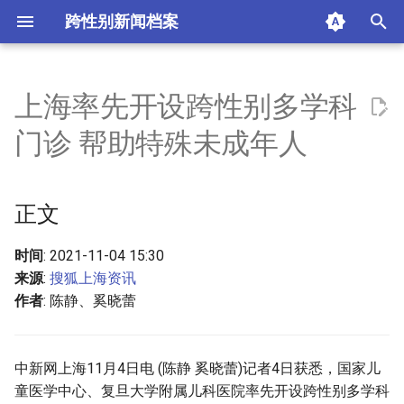
跨性别新闻档案
I
n
上海率先开设跨性别多学科
正文
i
门诊 帮助特殊未成年人
t
摘要与附加信息
i
正文
附加信息 [Processed Page
a
Metadata]
l
时间
: 2021-11-04 15:30
来源
:
搜狐上海资讯
i
作者
: 陈静、奚晓蕾
z
i
中新网上海11月4日电 (陈静 奚晓蕾)记者4日获悉，国家儿
n
童医学中心、复旦大学附属儿科医院率先开设跨性别多学科