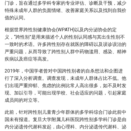
门诊，旨在通过多学科专家的专业评估、诊断及干预，减少
g
特殊未成年人群的负面情绪、改善家庭关系以及找到自我价
s
值的认同。
e
根据世界跨性别健康协会(WPATH)以及内分泌协会的定
a
义，“跨性别”是用来描述个人的性别认同感与其出生性别不
一致时的术语。许多跨性别存在就医的障碍以及误诊误治的
r
严重问题，从而导致了跨性别人群中药物滥用、感染、精神
c
疾病以及癌症等高发。
h
2019年，中国学者曾对中国跨性别者的自杀想法和企图进
行了深入分析调查。调查发现，未成年人群体占比不低。他
们出现严重抑郁、焦虑的比例比常人高出很多，如不及时发
现、加以引导，可能出现学校、社会适应的问题，引起家庭
成员间的对立等。
此前，针对跨性别儿童青少年群体的多学科综合门诊此前中
国未有报道。复旦大学附属儿科医院跨性别多学科门诊是由
内分泌遗传代谢科发起，由心理科、内分泌遗传代谢科、泌