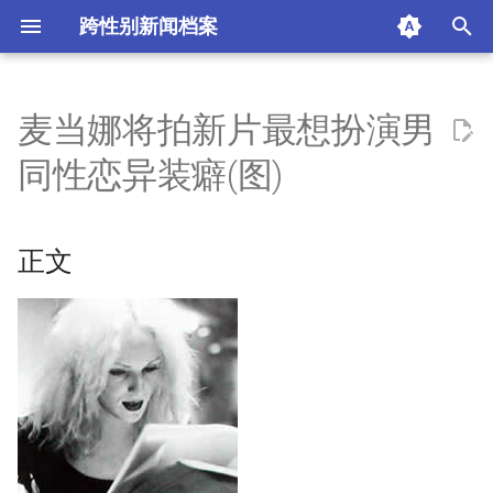
跨性别新闻档案
I
n
麦当娜将拍新片最想扮演男
正文
i
同性恋异装癖(图)
t
摘要与附加信息
i
正文
附加信息 [Processed Page
a
Metadata]
l
i
z
i
n