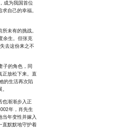
术，成为我国首位
追求自己的幸福。
前所未有的挑战。
度余生。但张克
会失去这份来之不
妻子的角色，同
真正放松下来。直
让她的生活再次陷
展。
活也渐渐步入正
002年，肖先生
她当年变性并嫁入
一直默默地守护着