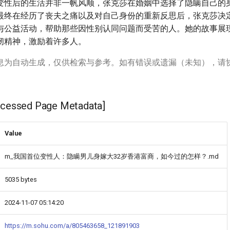
变性后的生活并非一帆风顺，张克莎在婚姻中选择了隐瞒自己的身
最终在经历了丧夫之痛以及对自己身份的重新反思后，张克莎决
与公益活动，帮助那些因性别认同问题而受苦的人。她的故事展
韧精神，激励着许多人。
息为自动生成，仅供检索与参考。如有错误或遗漏（未知），请
ssed Page Metadata]
Value
m_我国首位变性人：隐瞒男儿身嫁大32岁香港富商，如今过的怎样？.md
5035 bytes
2024-11-07 05:14:20
https://m.sohu.com/a/805463658_121891903