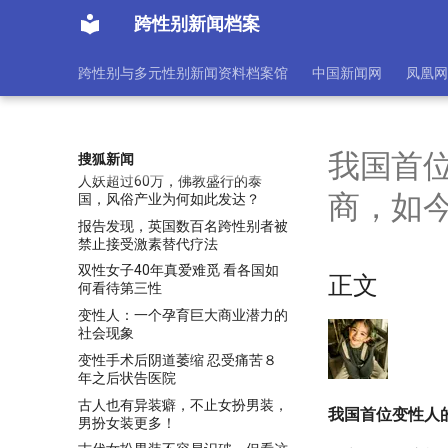
世界十大最美“变性人”【组图】
跨性别新闻档案
人妖变性手术全过程，3D动画视
频出炉
跨性别与多元性别新闻资料档案馆
中国新闻网
凤凰网
从兄弟情到爱情：泰国最美变性人
宝儿与富豪老公的动人故事
他经历三次变性手术终成“最美小
姐”：屈辱不重要，做自己才重要
我国首
搜狐新闻
人妖超过60万，佛教盛行的泰
商，如
国，风俗产业为何如此发达？
报告发现，英国数百名跨性别者被
禁止接受激素替代疗法
双性女子40年真爱难觅 看各国如
正文
何看待第三性
变性人：一个孕育巨大商业潜力的
社会现象
变性手术后阴道萎缩 忍受痛苦８
年之后状告医院
古人也有异装癖，不止女扮男装，
我国首位变性人
男扮女装更多！