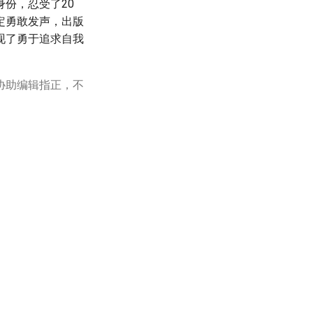
份，忍受了20
定勇敢发声，出版
现了勇于追求自我
协助编辑指正，不