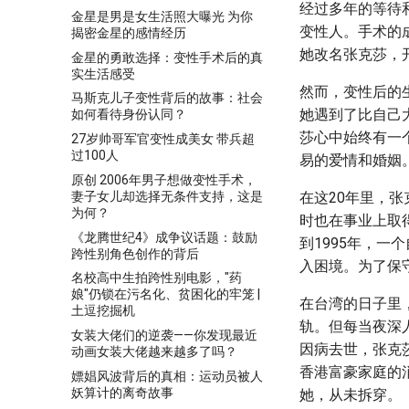
经过多年的等待
金星是男是女生活照大曝光 为你
变性人。手术的
揭密金星的感情经历
她改名张克莎，
金星的勇敢选择：变性手术后的真
实生活感受
然而，变性后的
马斯克儿子变性背后的故事：社会
她遇到了比自己
如何看待身份认同？
莎心中始终有一
27岁帅哥军官变性成美女 带兵超
过100人
易的爱情和婚姻
原创 2006年男子想做变性手术，
妻子女儿却选择无条件支持，这是
在这20年里，
为何？
时也在事业上取
《龙腾世纪4》成争议话题：鼓励
到1995年，
跨性别角色创作的背后
入困境。为了保
名校高中生拍跨性别电影，"药
娘"仍锁在污名化、贫困化的牢笼 |
在台湾的日子里
土逗挖掘机
轨。但每当夜深
女装大佬们的逆袭——你发现最近
因病去世，张克
动画女装大佬越来越多了吗？
香港富豪家庭的
嫖娼风波背后的真相：运动员被人
妖算计的离奇故事
她，从未拆穿。