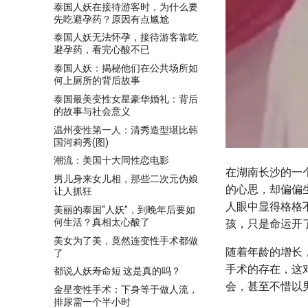
泰国人妖在接待游客时，为什么要
先吃避孕药？原因有点尴尬
泰国人妖无法怀孕，接待游客靠吃
避孕药，看完心酸不已
泰国人妖：揭秘他们在公共场所如
何上厕所的背后故事
泰国最美变性女星豪华婚礼：背后
的故事与社会意义
温州变性第一人：清秀造型堪比韩
国河莉秀(图)
潮流：美国十大同性恋电影
在湖南长沙的一
男儿身来女儿相，那些二次元伪娘
的心思，却偏偏
让人抓狂
人眼中显得格格
美丽的泰国“人妖”，到晚年后要如
何生活？真相太心酸了
孩，只是命运开
美女为了美，竟然连变性手术都做
随着年龄的增长
了
手术的存在，这
都说人妖寿命短 这是真的吗？
会，甚至不惜以
金星变性手术：下身等于做人流，
排尿需一个半小时