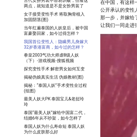
古代女扮男装不容易识破，但看这
在中国，有这样
两点，就知道是不是女扮男装了
公开承认的变性
女子接受变性手术 将取胸骨植入
那一步，并嫁给
加固阴茎(图)
让我们一同走进
当年红遍泰国的人妖皇后，被中国
富豪娶回家，如今过得怎样？
我国首位变性人：隐瞒男儿身嫁大
32岁香港富商，如今过的怎样？
拳皇2003气功大师虐8级人妖
（下）-游戏视频-搜狐视频
探究变性手术 解密男女如何互变
揭秘伪娘真实生活 伪娘教材(图)
揭秘：“泰国人妖”手术变性全过程
(组图)
最美人妖大PK 泰国宝儿&老挝玲
玲
泰国“最美人妖”嫁给中国富二代，
结婚6年从不吵架，如今怎样了
泰国人妖为什么寿命短 泰国人妖
为什么皮肤那么好