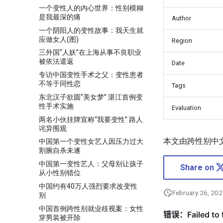
一个变性人的内心世界：性别模糊
是我最深的痛
Author
一个阴阳人的变性故事：我天生就
应做女人(图)
Region
三外国“人妖”在上海从事不良职业
被依法遣返
Date
专访中国变性手术之父：变性患者
不等于同性恋
Tags
东北汉子欲圆“美女梦” 湛江首例变
性手术实施
Evaluation
两名小伙挂牌宣称“我要变性” 路人
诧异围观
本文由跨性别中
中国第一个变性女艺人因压力过大
割腕自杀未遂
中国第一变性艺人：父母别让孩子
Share on
从小性别错位
中国约有40万人强烈要求改变性
February 26, 20
别
中国首例跨性别就业歧视案：女性
穿男装被开除