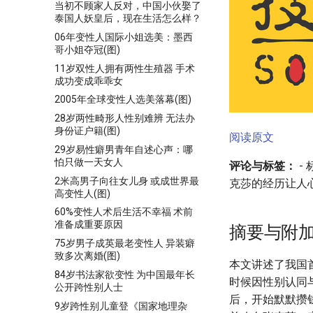
当初不顾家人反对，中国小伙娶了
泰国人妖皇后，现在生活怎么样？
06年变性人国际小姐选美：墨西
哥小姐夺冠(图)
11岁双性人拥有两性生殖器 手术
成功变成乖乖女
2005年全球变性人选美落幕(图)
28岁两性畸形人性别难辨 无法办
身份证户籍(图)
阅读原文
29岁易性癖男青年自述心声：哪
怕只做一天女人
评论与标签：
-
2米高男子向往女儿身 或成世界最
克莎的经历让人
高变性人(图)
60%变性人术后生活不幸福 术前
准备成重要原因
摘要与附
75岁男子成英最老变性人 异装癖
致多次离婚(图)
本文讲述了我国
84岁书法家欲变性 为中国最年长
时候因性别认同
公开跨性别人士
后，开始默默攒
9岁跨性别儿童登《国家地理杂