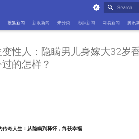
Initializing 
搜狐新闻
新浪新闻
未分类
澎湃新闻
网易新闻
腾讯
位变性人：隐瞒男儿身嫁大32岁
今过的怎样？
的传奇人生：从隐瞒到释怀，终获幸福