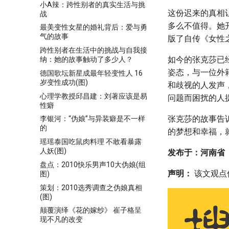
小A辣：跨性别者的真实生活与挑
这份迟来的真相
战
多么不值得。她
最美变性女星的婚礼背后：爱与勇
气的故事
版了自传《女性
跨性别者在生活中的挑战与自我接
如今的张克莎已
纳：她的故事触动了多少人？
姿态，与一位外
德国歌坛新星成最年轻变性人 16
岁变性成功(图)
和歧视的人发声
心理学教授邱昌建：刘著应该是易
问题而困扰的人
性癖
张克莎的故事告
李银河：“伪娘”与异装癖是不一样
的
的梦想和幸福，
瑶瑶泰国吃鼠肉料理 不敢看暴露
人妖(图)
发布于：河南省
盘点：2010快乐男声10大伪娘(组
声明：
该文观点
图)
策划：2010选秀调查之伪娘真相
(图)
颠覆演绎《花的嫁纱》 崔子格呈
现不凡的改变