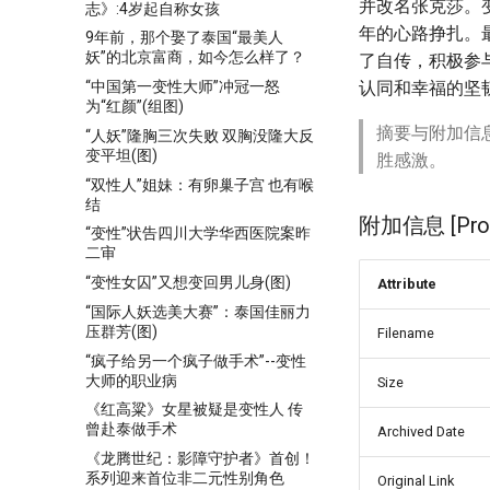
并改名张克莎。
志》:4岁起自称女孩
年的心路挣扎。
9年前，那个娶了泰国“最美人
妖”的北京富商，如今怎么样了？
了自传，积极参
“中国第一变性大师”冲冠一怒
认同和幸福的坚
为“红颜”(组图)
摘要与附加信
“人妖”隆胸三次失败 双胸没隆大反
变平坦(图)
胜感激。
“双性人”姐妹：有卵巢子宫 也有喉
结
附加信息 [Proce
“变性”状告四川大学华西医院案昨
二审
“变性女囚”又想变回男儿身(图)
Attribute
“国际人妖选美大赛”：泰国佳丽力
压群芳(图)
Filename
“疯子给另一个疯子做手术”--变性
大师的职业病
Size
《红高粱》女星被疑是变性人 传
曾赴泰做手术
Archived Date
《龙腾世纪：影障守护者》首创！
系列迎来首位非二元性别角色
Original Link