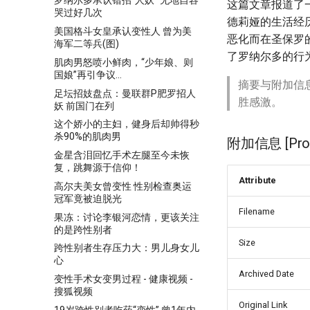
罗纳尔多承认错招"人妖" 无地自容
这篇文章报道了
哭过好几次
德莉娅的生活经
美国格斗女皇承认变性人 曾为美
恶化而在圣保罗
海军二等兵(图)
了罗纳尔多的行
肌肉男怒喷小鲜肉，“少年娘、则
国娘”再引争议...
摘要与附加信
足坛招妓盘点：曼联群P肥罗招人
胜感激。
妖 前国门在列
这个娇小的主妇，健身后却帅得秒
杀90%的肌肉男
附加信息 [Proce
金星含泪回忆手术左腿至今未恢
复，跳舞源于信仰！
Attribute
高尔夫美女曾变性 性别检查奥运
冠军竟被迫脱光
Filename
果冻：讨论李银河恋情，更该关注
的是跨性别者
Size
跨性别者生存压力大：男儿身女儿
心
Archived Date
变性手术女变男过程 - 健康视频 -
搜狐视频
Original Link
19岁跨性别者吃药“变性” 曾1年内