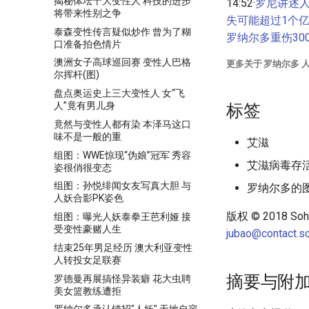
揭秘体坛十大变性人 科技的进步
14:52·
罗尼讲述人
将带来性别之争
失可能超过1个
泰森变性传言疑似炒作 曾为了糊
罗纳尔多重伤30
口准备拍色情片
澳洲女子高球巡回赛 变性人巴格
更多关于
罗纳尔多 
尔挥杆(图)
盘点奥运史上三大变性人 女“飞
人”竟有男儿身
标签
竟然与变性人都有染 本泽马这口
味不是一般的重
艾滋
组图：WWE惊现“伪娘”冠军 秀容
艾滋病毒存
姿很俏很变态
组图：孙悦绯闻女友写真大胆 与
罗纳尔多的
人妖合影PK姿色
版权 © 2018 Sohu.
组图：曝光人妖泰拳王芭利娅 接
受变性豪赌人生
jubao@contact.s
结束25年男足经历 澳大利亚变性
人转投女足联赛
摘要与附
罗德曼再展搞怪异装癖 花大虫聘
美女篮教练遭拒