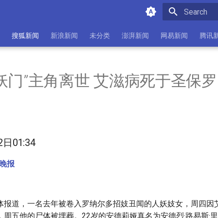
Initializing 
搜狐新闻
新浪新闻
未分类
澎湃新闻
网易新闻
腾讯
妖门”主角离世 艾滋病死于圣保
2日01:34
汉晚报
体报道，一名去年被卷入罗纳尔多招妓丑闻的人妖妓女，周四因
，周五他的尸体被埋葬。22岁的安德莉娅真名为安德烈·路易斯·