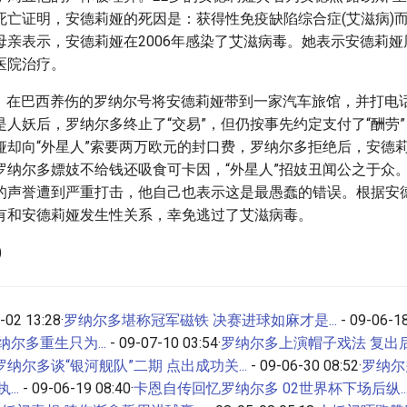
死亡证明，安德莉娅的死因是：获得性免疫缺陷综合症(艾滋病)
母亲表示，安德莉娅在2006年感染了艾滋病毒。她表示安德莉娅
医院治疗。
8日，在巴西养伤的罗纳尔号将安德莉娅带到一家汽车旅馆，并打电
是人妖后，罗纳尔多终止了“交易”，但仍按事先约定支付了“酬劳
娅却向“外星人”索要两万欧元的封口费，罗纳尔多拒绝后，安德
罗纳尔多嫖妓不给钱还吸食可卡因，“外星人”招妓丑闻公之于众。
的声誉遭到严重打击，他自己也表示这是最愚蠢的错误。根据安
有和安德莉娅发生性关系，幸免逃过了艾滋病毒。
)
02 13:28·
罗纳尔多堪称冠军磁铁 决赛进球如麻才是...
- 09-06-18
尔多重生只为...
- 09-07-10 03:54·
罗纳尔多上演帽子戏法 复出后征
罗纳尔多谈“银河舰队”二期 点出成功关...
- 09-06-30 08:52·
罗纳尔
..
- 09-06-19 08:40·
卡恩自传回忆罗纳尔多 02世界杯下场后纵..