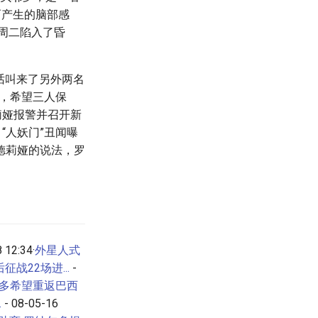
而产生的脑部感
周二陷入了昏
话叫来了另外两名
”，希望三人保
莉娅报警并召开新
“人妖门”丑闻曝
德莉娅的说法，罗
 12:34·
外星人式
战22场进...
-
多希望重返巴西
.
- 08-05-16