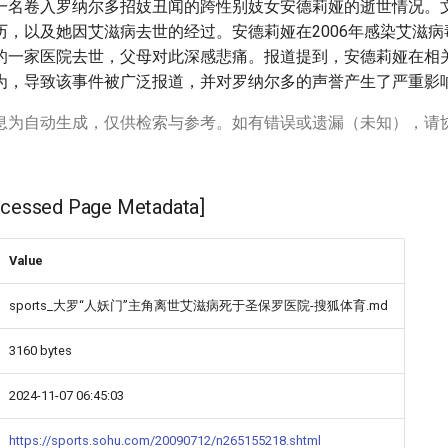
一名卷入罗纳尔多招妓丑闻的跨性别妓女安德莉娅的逝世情况。
历，以及她因艾滋病去世的经过。安德莉娅在2006年感染艾滋
的一家医院去世，父母对此深感悲痛。报道提到，安德莉娅在相
为，导致该事件被广泛报道，并对罗纳尔多的声誉产生了严重影
息为自动生成，仅供检索与参考。如有错误或遗漏（未知），请
ssed Page Metadata]
Value
sports_大罗“人妖门”主角离世艾滋病死于圣保罗医院-搜狐体育.md
3160 bytes
2024-11-07 06:45:03
https://sports.sohu.com/20090712/n265155218.shtml