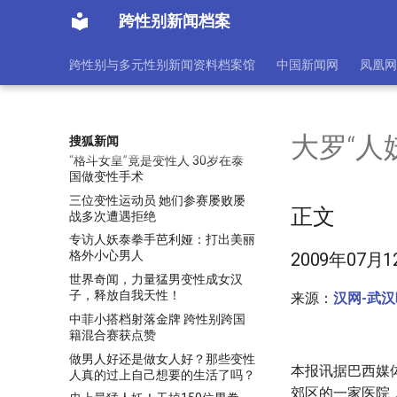
金星被问：做完变性手术后，和女
人在一起洗澡，会不会动心？
跨性别新闻档案
22岁网坛双性人终获女性身份 鉴
定可战女子比赛
跨性别与多元性别新闻资料档案馆
中国新闻网
凤凰网
55岁变性人夺高尔夫冠军 职业是
酒吧女招待(图)
NCAA女篮球员欲不变性跨性别参
赛 已或学校支持
大罗“人
搜狐新闻
“格斗女皇”竟是变性人 30岁在泰
国做变性手术
三位变性运动员 她们参赛屡败屡
正文
战多次遭遇拒绝
专访人妖泰拳手芭利娅：打出美丽
格外小心男人
2009年07月1
世界奇闻，力量猛男变性成女汉
子，释放自我天性！
来源：
汉网-武
中菲小搭档射落金牌 跨性别跨国
籍混合赛获点赞
做男人好还是做女人好？那些变性
本报讯据巴西媒
人真的过上自己想要的生活了吗？
郊区的一家医院