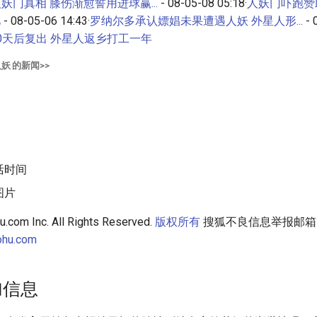
妖门真相 膝伤渐愈誓用进球赢...
- 08-05-08 05:18·
人妖门吓跑赞
亿
- 08-05-06 14:43·
罗纳尔多承认嫖娼未果遭遇人妖 外星人形...
- 
0天后复出 外星人返乡打工一年
人妖
的新闻>>
活时间
图片
com Inc. All Rights Reserved.
版权所有
搜狐不良信息举报邮箱
ohu.com
加信息