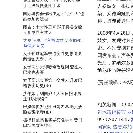
史上最猛人妖！干掉150位男拳
人妖妓女。根据
手，没钱做变性手术……
染。安德莉娅的
国际奥委会作出决定：“变性人”也
能参加奥运会
迷，随即被送往
图表：十大性丑闻 球王搂美女吸
毒肥罗遇变性人
2008年4月2
妓女。发现对方
大罗“人妖门”主角离世 艾滋病死于
圣保罗医院
密。不过安德莉
女子铅球冠军被迫变性史 惨遭禁
闻发布会，声称
药侵蚀无奈手术
光后，罗纳尔多
女子高尔夫球赛修改规则 变性人
纳尔多当晚并没
巴格也参赛
女子高尔夫赛第一变性人 丹麦巴
(责任编辑：长城
格改变历史(图)
少年娘，则国娘！人民日报评男
生“娘化现象”
相关新闻 - 09-07-
巴媒体揭罗尼性丑闻内幕 遇人妖
进球击碎传言 罗纳
险被骗吸毒(图)
09-07-07 14:47·
德撑杆跳高名将做变性手术 昔日
田坛美女变帅哥
国家队 盛赞邓加执.