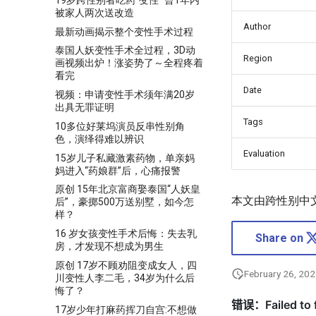
被家人两次送改造
Author
最新动画揭示整个变性手术过程
泰国人妖变性手术全过程，3D动
Region
画视频出炉！涨姿势了～全程疼着
看完
Date
视频：申请变性手术须年满20岁
出具无罪证明
Tags
10多位好莱坞演员反串性别角
色，演绎得难以辨识
Evaluation
15岁儿子私藏激素药物，单亲妈
妈进入“药娘群”后，心痛报警
原创 15年北京富商娶泰国“人妖皇
本文由跨性别中
后”，豪掷500万送别墅，如今怎
样？
16 岁女孩变性手术后悔：失去乳
Share on
房，才发现不想成为男生
原创 17岁不顾劝阻变成女人，四
February 26, 20
川变性人李二毛，34岁为什么后
悔了？
17岁少年打麻药挥刀自宫:不想做