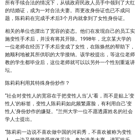
所有手续合法的情况下，从镇政府民政人员手中领到了大红
的结婚证，成为一对合法夫妻。而更改身份证也已不成问
题，陈莉莉在完成手术后3个月内就拿到了女性身份证。
相关的单位也摆出了宽容的姿态。他们在发现自己的员工实
施变性手术后，并没有将其开除。1998年，北京某大学的
一位老师在经历了手术后变成了女性，在陈焕然的帮助下，
她顺利地被其所供职的大学接纳。该学校提出，等这位老师
教的学生都毕业后，这位老师就可以以另外一个性别重返讲
坛。
陈莉莉利用其特殊身份炒作？
“社会对变性人的宽容在于把变性人当‘人’看，而不是贴上‘变
性人’的标签，变性人陈莉莉如此频繁露脸，有利用自己‘变
性人’身份炒作的嫌疑。”兰州大学一位不愿透露姓名的社会
学人士提出。
“陈莉莉一边说不喜欢做中国的河莉秀，不喜欢被称为变性
人，一边又频频接受媒体采访、参加选美大赛、进军娱乐