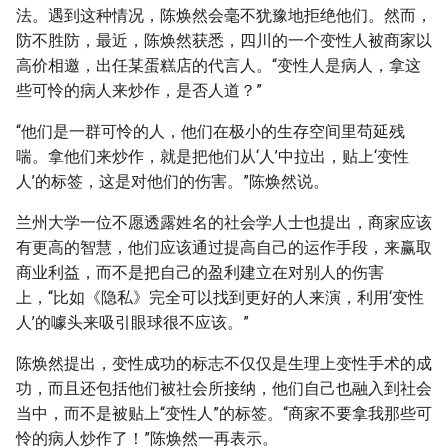
法。遇到这种情况，陈焕然会毫不犹豫地拒绝他们。然而，
防不胜防，最近，陈焕然获悉，四川的一个变性人被商家以
高价相邀，出任某蛋糕店的代言人。“变性人是病人，拿这
些可怜的病人来炒作，是否人道？”
“他们是一群可怜的人，他们在极小的生存空间里苟延残
喘。拿他们来炒作，就是把他们从‘人’中拉出，贴上‘变性
人’的标签，这是对他们的伤害。”陈焕然说。
兰州大学一位不愿透露姓名的社会学人士也提出，商家应该
有更高的智慧，他们应该通过提高自己的运作手段，来赢取
商业利益，而不是把自己的盈利建立在对别人的伤害
上，“比如《隐私》完全可以找到更好的人来演，利用‘变性
人’的噱头来吸引眼球很不应该。”
陈焕然提出，变性成功的标志不仅仅是生理上变性手术的成
功，而且还包括他们被社会所接纳，他们自己也融入到社会
当中，而不是被贴上“变性人”的标签。“商家不要拿我那些可
怜的病人炒作了！”陈焕然一再表示。