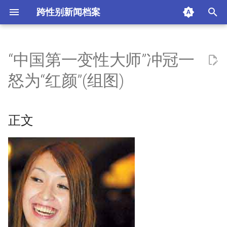
跨性别新闻档案
I
n
“中国第一变性大师”冲冠一
正文
i
怒为“红颜”(组图)
t
版权: Copyright © 2005
Sohu.com Inc. All rights
i
reserved.
正文
a
摘要与附加信息
l
i
附加信息 [Processed Page
Metadata]
z
i
n