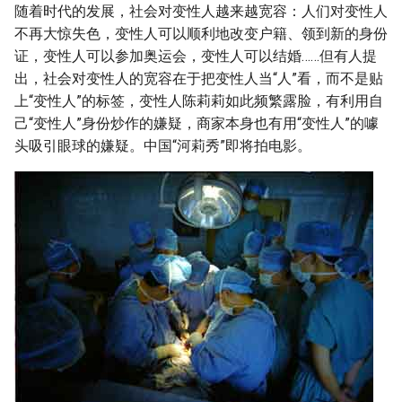
随着时代的发展，社会对变性人越来越宽容：人们对变性人
不再大惊失色，变性人可以顺利地改变户籍、领到新的身份
证，变性人可以参加奥运会，变性人可以结婚……但有人提
出，社会对变性人的宽容在于把变性人当“人”看，而不是贴
上“变性人”的标签，变性人陈莉莉如此频繁露脸，有利用自
己“变性人”身份炒作的嫌疑，商家本身也有用“变性人”的噱
头吸引眼球的嫌疑。中国“河莉秀”即将拍电影。