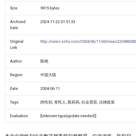
Size
9915 bytes
Archived
2024-11-22 01:51:33
Date
Original
http://news.sohu.com/2004/06/11/60/news220486082
Link
Author
陈艳
Region
中国大陆
Date
2004-06-11
Tags
跨性别, 变性人, 陈莉莉, 社会宽容, 法律政策
Evaluation
[Unknown type(update needed)]