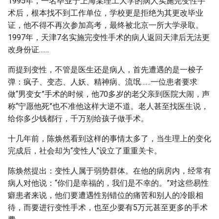
1995年，一名毕业于上海某理工大学的病人实施完变性手
术后，根本找不到工作单位，学校更是拒绝为其更改毕业
证，他不得不再次参加高考，最终被北京一所大学录取。
1997年，天津7名实施完变性手术的病人返回天津后无法更
改身份证……
而提到变性，不管是医生还是病人，首先遭遇的是一梭子
弹：疯子、变态、人妖、精神病、流氓……一位患者要求
做“男变女”手术的时候，他70多岁的老父亲到医院大闹，声
称“宁愿他死”也不准他这样大逆不道。老人甚至找医生说，
给你多少钱都行，千万别给孩子做手术。
十几年前，陈焕然看到这样的事情太多了，当生理上的变化
完成后，社会却为“变性人”设立了重重关卡。
陈焕然提出：变性人属于弱势群体。在他的病房内，经常有
病人对他说：“你们是幸福的，我们是不幸的。”对这些易性
癖患者来说，他们要遭遇性别错位的痛苦和别人的冷眼相
待，而要进行变性手术，也至少要有5万元甚至更多的手术