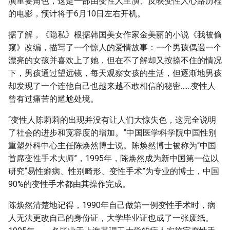
演重要角色，这是一部由变性人主演、反映变性人心路历程
的电影，预计将于6月10日左右开机。
据了解，《隐私》根据韩国美女作家金美丽的小说《我被偷
窥》改编，描写了一个惊人的爱情故事：一个男孩偶遇一个
漂亮的女孩并喜欢上了她，但在不了解却又按捺不住的情况
下，男孩通过望远镜，每天观察女孩的生活，但逐渐地男孩
却发现了一个连他自己也越来越不敢相信的秘密……变性人
曾有过痛苦的尴尬处境。
“变性人陈莉莉的出现并没有让人们大惊失色，这完全说明
了社会的进步和宽容度的增加。”中国医学科学院中国性别
重塑外科中心主任陈焕然博士说。陈焕然博士被称为“中国
首席变性手术大师”，1995年，陈焕然成为新中国第一位以
研究“易性癖病、性别畸形、变性手术”为专业的博士，中国
90%的变性手术都由其操作完成。
陈焕然清楚地记得，1990年自己做第一例变性手术时，病
人无法更改自己的身份证，大学毕业证也成了一张废纸。