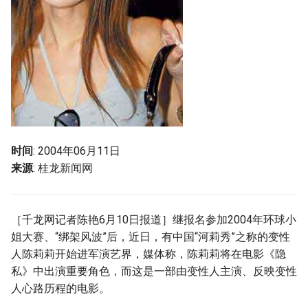
g
s
e
a
r
c
时间
: 2004年06月11日
h
来源
: 桂龙新闻网
［千龙网记者陈艳6月10日报道］继报名参加2004年环球小
姐大赛、“绑架风波”后，近日，有中国“河莉秀”之称的变性
人陈莉莉开始进军演艺界，媒体称，陈莉莉将在电影《隐
私》中出演重要角色，而这是一部由变性人主演、反映变性
人心路历程的电影。