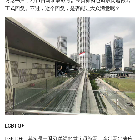
请愿书后，2月1日新加坡教育部长黄循财也就该问题做出
g
正式回复。不过，这个回复，是否能让大众满意呢？
s
e
a
r
c
h
LGBTQ+
LGBTQ+，其实是一系列单词的首字母缩写，全部写出来应