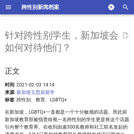
跨性别新闻档案
I
n
针对跨性别学生，新加坡会
正文
i
如何对待他们？
t
摘要与附加信息
i
正文
附加信息 [Processed Page
a
Metadata]
l
时间
: 2021-02-03 14:14
来源
:
新加坡立思辰留学
i
标签
: 跨性别、教育、LGBTQ+
z
在新加坡，LGBTQ+一直都是一个十分敏感的话题。而此前
i
新加坡教育部被指责歧视一名跨性别的学生更是将这个话题
引向整个教育界。在收到由逾300名教师和社工联名发起的
n