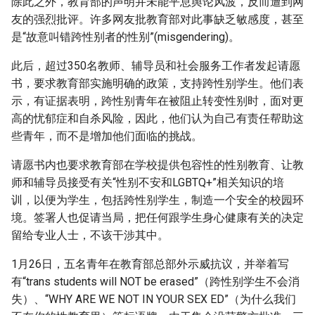
除此之外，教育部的声明并未能平息舆论风波，反而遭到网
友的强烈批评。许多网友批教育部对此事缺乏敏感度，甚至
是“故意叫错跨性别者的性别”(misgendering)。
此后，超过350名教师、辅导员和社会服务工作者发起请愿
书，要求教育部实施明确的政策，支持跨性别学生。他们表
示，有证据表明，跨性别青年在被阻止转变性别时，面对更
高的忧郁症和自杀风险，因此，他们认为自己有责任帮助这
些青年，而不是增加他们面临的挑战。
请愿书内也要求教育部在学校提供包容性的性别教育、让教
师和辅导员接受有关“性别不安和LGBTQ+”相关知识的培
训，以便为学生，包括跨性别学生，制造一个安全的校园环
境。签署人也促请当局，把任何跟学生身心健康有关的决定
留给专业人士，不该干涉其中。
1月26日，五名青年在教育部总部外示威抗议，并举着写
有“trans students will NOT be erased”（跨性别学生不会消
失）、“WHY ARE WE NOT IN YOUR SEX ED”（为什么我们