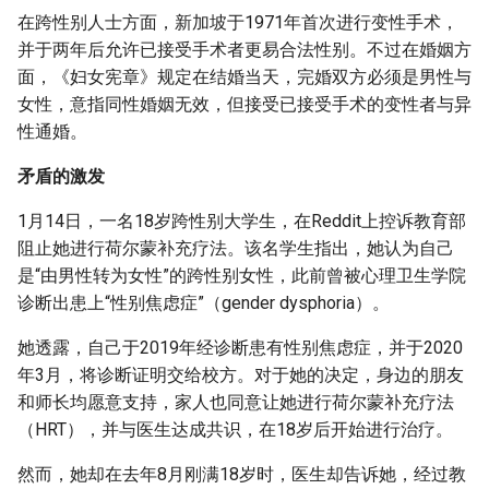
在跨性别人士方面，新加坡于1971年首次进行变性手术，
并于两年后允许已接受手术者更易合法性别。不过在婚姻方
面，《妇女宪章》规定在结婚当天，完婚双方必须是男性与
女性，意指同性婚姻无效，但接受已接受手术的变性者与异
性通婚。
矛盾的激发
1月14日，一名18岁跨性别大学生，在Reddit上控诉教育部
阻止她进行荷尔蒙补充疗法。该名学生指出，她认为自己
是“由男性转为女性”的跨性别女性，此前曾被心理卫生学院
诊断出患上“性别焦虑症”（gender dysphoria）。
她透露，自己于2019年经诊断患有性别焦虑症，并于2020
年3月，将诊断证明交给校方。对于她的决定，身边的朋友
和师长均愿意支持，家人也同意让她进行荷尔蒙补充疗法
（HRT），并与医生达成共识，在18岁后开始进行治疗。
然而，她却在去年8月刚满18岁时，医生却告诉她，经过教