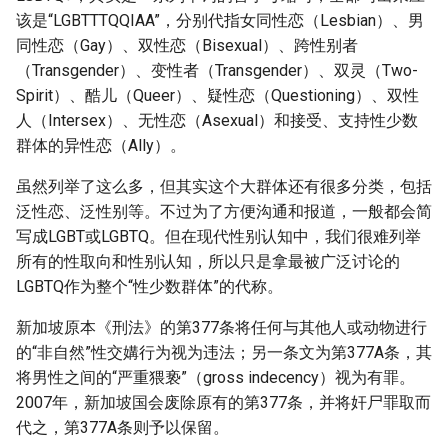
该是“LGBTTTQQIAA”，分别代指女同性恋（Lesbian）、男
同性恋（Gay）、双性恋（Bisexual）、跨性别者
（Transgender）、变性者（Transgender）、双灵（Two-
Spirit）、酷儿（Queer）、疑性恋（Questioning）、双性
人（Intersex）、无性恋（Asexual）和接受、支持性少数
群体的异性恋（Ally）。
虽然列举了这么多，但其实这个大群体还有很多分类，包括
泛性恋、泛性别等。不过为了方便沟通和报道，一般都会简
写成LGBT或LGBTQ。但在现代性别认知中，我们很难列举
所有的性取向和性别认知，所以只是拿最被广泛讨论的
LGBTQ作为整个“性少数群体”的代称。
新加坡原本《刑法》的第377条将任何与其他人或动物进行
的“非自然”性交媾行为视为违法；另一条文为第377A条，其
将男性之间的“严重猥亵”（gross indecency）视为有罪。
2007年，新加坡国会废除原有的第377条，并将奸尸罪取而
代之，第377A条则予以保留。